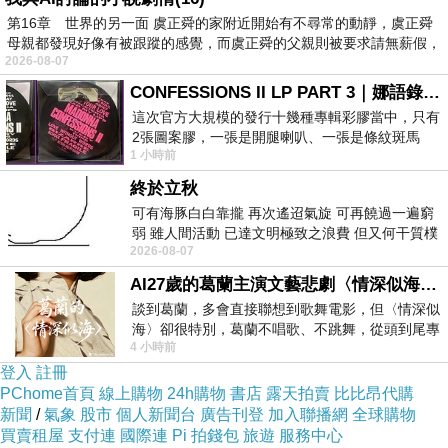
男夾真皮女夾真皮長夾(淺褐8424-1)
而且24小時都能買，上
第16章 世界的另一面 虞正舜的家附近開始有不尋常的動靜，虞正舜
網慢慢挑選，不用等店家開門也不用看店員臉色
母親都發現好像有被跟蹤的感覺，而虞正舜的父親則被要求請無薪假，
2026-08-07
CONFESSIONS II LP PART 3｜娜語錄II LP PART 3
這次官方大規模的發行十幾種專輯彩膠當中，只有
2張圖案膠，一張是開腿喇叭、一張是條紋斑馬
1 小時前
版；目前官網上只剩澳洲商店AU STORE
終於立秋
可有海豚白白靠攏 再次遙迢氣旋 可再饒過一遍窮
弱 雖人間活動 已達文明極致之浪費 但又何干質樸
2026-08-07
者 只能白白陪葬
AI27歲的葛蘭主演文藝悲劇〈情深似海〉 #戀上老電影 #葛蘭 #粟子
談到葛蘭，多會直接聯想到歌舞電影，但〈情深似
海〉卻很特別，葛蘭不唱歌、不跳舞，從頭到尾專
4 小時前
心演戲。拍攝期間，經常工作超過12個鐘
登入
註冊
PChome首頁
線上購物
24h購物
書店
露天拍賣
比比昂代購
新聞
/
氣象
股市
個人新聞台
廣告刊登
加入聯播網
全球購物
買賣租屋
支付連
國際連
Pi 拍錢包
旅遊
服務中心