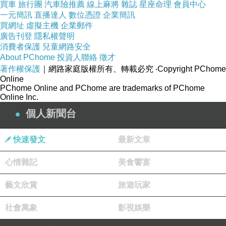
買車
旅行團
汽車險推薦
線上麻將
雜誌
星座命理
會員中心
一元簡訊
直播達人
數位憑證
企業簡訊
買網址
虛擬主機
企業郵件
廣告刊登
隱私權聲明
消費者保護
兒童網路安全
商品網址
:
About PChome
投資人聯絡
徵才
http://www.momoshop.com.tw/goods/GoodsDet
著作權保護
｜網路家庭版權所有、轉載必究
‧Copyright PChome
ail.jsp?
Online
PChome Online and PChome are trademarks of PChome
i_code=2527842&memid=6000000188&cid=a
Online Inc.
puad&oid=1&osm=league
個人新聞台
商品訊息功能
:
快速發文
最新文章
心情雜記
美食饗宴
品號：2527842
藝文欣賞
旅遊玩家
社會萬象
影視娛樂