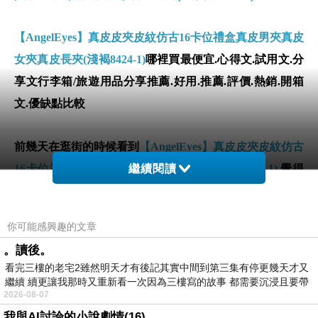
【AngelEyes】真皮皮夾皮紋仿古16卡位禮盒真皮男夾真皮
女夾真皮長夾(淺褐8424-1)
哪裡買最便宜.心得文.試用文.分
享文行李箱/旅遊用品分享推薦.好用.推薦.評價.熱銷.開箱
文.優缺點比較
前幾天在逛街的時候看到
【AngelEyes】真皮皮夾皮紋仿古
16卡位禮盒真皮男夾真皮女夾真皮長夾(淺褐8424-1)
繼續閱讀
覺得
很心動而且正打算買
【AngelEyes】真皮皮夾皮紋仿古16卡
位禮盒真皮男夾真皮女夾真皮長夾(淺褐8424-1)
你可能感興趣的文章
。讀後。
但是我想
【AngelEyes】真皮皮夾皮紋仿古16卡位禮盒真皮
看完三樓的老宅2雖然明天才有後記其實中間到第三集有停更幾天才又
男夾真皮女夾真皮長夾(淺褐8424-1)
在網路上買應該會比
繼續 續更讓我那時又重新看一次因為三樓寫的故事 都需要沉浸且要帶
2026-08-07
有
較便宜，
【AngelEyes】真皮皮夾皮紋仿古16卡位禮盒真皮
我與AI討論的小說劇情(16)