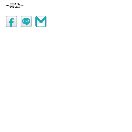
~​雲遊~