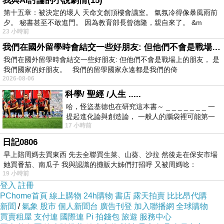
我與AI討論的小說劇情(15)
第十五章：被決定的壞人 天命文創頂樓會議室。 氣氛冷得像暴風雨前
夕。 秘書甚至不敢進門。 因為教育部長曾德隆，親自來了。 &m
23 小時前
我們在國外留學時會結交一些好朋友: 但他們不會是戰場上的朋友
我們在國外留學時會結交一些好朋友: 但他們不會是戰場上的朋友， 是
我們國家的好朋友。 我們的留學國家永遠都是我們的倚
2026-08-06
科學/ 聖經 /人生 .....
哈，怪盜基德也在研究這本書～ _ _ _ _ _ _ _ 一
提起進化論與創造論， 一般人的腦袋裡可能第一
17 小時前
時間就有「 進化論很科
日記0806
早上陪周媽去買東西 先去全聯買生菜、山葵、沙拉 然後走在保安市場
她買番茄、南瓜子 我與認識的攤販大姊們打招呼 又被周媽唸：
19 小時前
登入
註冊
PChome首頁
線上購物
24h購物
書店
露天拍賣
比比昂代購
新聞
/
氣象
股市
個人新聞台
廣告刊登
加入聯播網
全球購物
買賣租屋
支付連
國際連
Pi 拍錢包
旅遊
服務中心