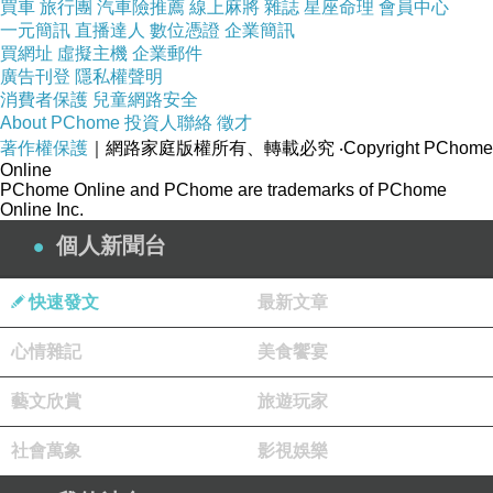
買車
旅行團
汽車險推薦
線上麻將
雜誌
星座命理
會員中心
一元簡訊
直播達人
數位憑證
企業簡訊
買網址
虛擬主機
企業郵件
廣告刊登
隱私權聲明
消費者保護
兒童網路安全
About PChome
投資人聯絡
徵才
著作權保護
｜網路家庭版權所有、轉載必究
‧Copyright PChome
Online
PChome Online and PChome are trademarks of PChome
Online Inc.
個人新聞台
快速發文
最新文章
心情雜記
美食饗宴
藝文欣賞
旅遊玩家
社會萬象
影視娛樂