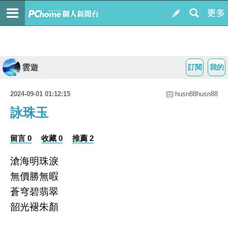
雲遊
訂閱
我的
2024-09-01 01:12:15
husn88husn88
詠珠玉
留言 0
收藏 0
推薦 2
滄海明珠淚
無價勝無暇
蒼穹碧翡翠
韶光褪朱顏