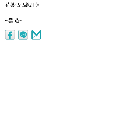
荷葉恬恬惹紅蓮
~雲 遊~