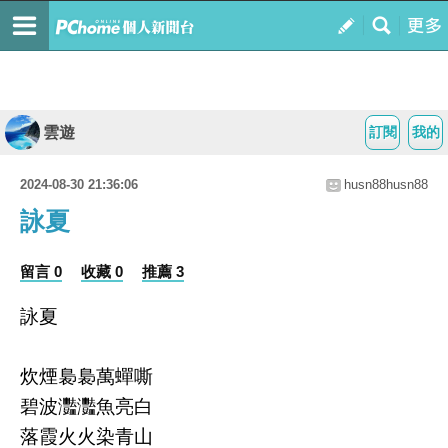
雲遊
訂閱
我的
2024-08-30 21:36:06
husn88husn88
詠夏
留言 0
收藏 0
推薦 3
詠夏
炊煙裊裊萬蟬嘶
碧波灩灩魚亮白
落霞火火染青山