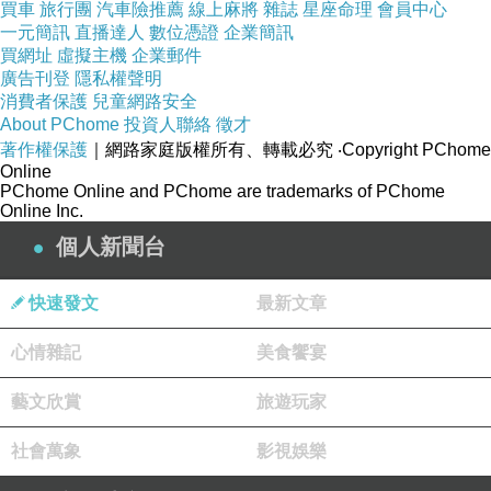
買車
旅行團
汽車險推薦
線上麻將
雜誌
星座命理
會員中心
一元簡訊
直播達人
數位憑證
企業簡訊
買網址
虛擬主機
企業郵件
廣告刊登
隱私權聲明
消費者保護
兒童網路安全
About PChome
投資人聯絡
徵才
著作權保護
｜網路家庭版權所有、轉載必究
‧Copyright PChome
Online
PChome Online and PChome are trademarks of PChome
Online Inc.
個人新聞台
快速發文
最新文章
心情雜記
美食饗宴
藝文欣賞
旅遊玩家
社會萬象
影視娛樂