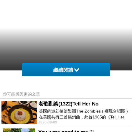
繼續閱讀
你可能感興趣的文章
老歌亂談(1322)Tell Her No
英國的迷幻搖滾樂團The Zombies ( 殭屍合唱團 )
在美國共有三首暢銷曲，此首1965的《Tell Her
2026-08-09
No》即為其中之一，在告示牌百大單曲