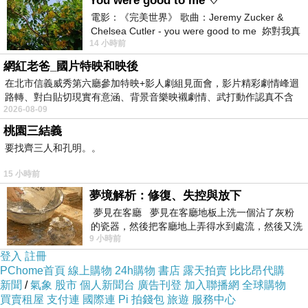
You were good to me ♡
電影：《完美世界》 歌曲：Jeremy Zucker &
Chelsea Cutler - you were good to me 妳對我真
14 小時前
好 因
網紅老爸_國片特映和映後
在北市信義威秀第六廳參加特映+影人劇組見面會，影片精彩劇情峰迴
路轉、對白貼切現實有意涵、背景音樂映襯劇情、武打動作認真不含
2026-08-09
糊、
桃園三結義
要找齊三人和孔明。。
15 小時前
夢境解析：修復、失控與放下
夢見在客廳 夢見在客廳地板上洗一個沾了灰粉
的瓷器，然後把客廳地上弄得水到處流，然後又洗
9 小時前
一頂棒球潮帽，後來發現帽
登入
註冊
PChome首頁
線上購物
24h購物
書店
露天拍賣
比比昂代購
新聞
/
氣象
股市
個人新聞台
廣告刊登
加入聯播網
全球購物
買賣租屋
支付連
國際連
Pi 拍錢包
旅遊
服務中心