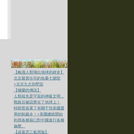
最新文章
【略識人類飛出地球的經史】
北京最貴住宅釣魚臺七號院
+北京九大別墅區
【樓蘭的傳說】
人類祖先是宇宙的神級文明，
戰敗后被囚禁在了地球上！
特朗普簽署了有關干預美國選
舉的制裁令！+美國總統開始
利用各種藉口對中國進行各種
施壓。
【諸葛亮三氣周瑜】