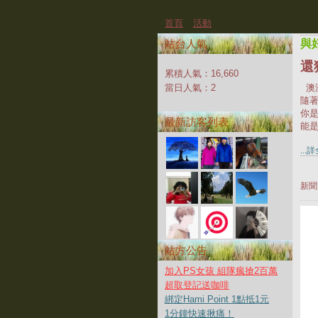
首頁
活動
站台人氣
與
還
累積人氣：
16,660
當日人氣：
2
澳
隨
你
最新訪客列表
能是
...
新聞
站方公告
加入PS女孩 組隊瘋搶2百萬
超取登記送咖啡
綁定Hami Point 1點抵1元
1分鐘快速揪痛！