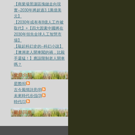
【商業場景讓區塊鏈走向現
實--2030年將超過3.1萬億美
元】
【2030年或有有8億人工作被
取代】+【四大因素中國將在
2030年領先全球人工智慧市
場】
【敲起科幻史的--科幻小說】
【澳洲老人開車闖的禍，比殺
手還猛！】應該限制老人開車
嗎？
文章分類
星際(6)
古今風情詩意(8)
未來時代步伐(3)
時代(1)
最新回應