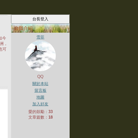
自我介紹
雪菲
如今
洲，
也可
QQ
關於本站
留言板
地圖
加入好友
愛的鼓勵：
33
文章篇數：
18