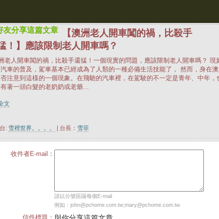
好友分享這篇文章
【澳洲老人開車闖的禍，比殺手
猛！】應該限制老人開車嗎？
洲老人開車闖的禍，比殺手還猛！一個現實的問題，應該限制老人開車嗎？ 現
著汽車的普及，駕車基本已經成為了人類的一種必備生活技能了， 然而，身在澳
是否注意到這樣的一個現象。在飛馳的汽車裡，在駕駛的不一定是青年、中年，
有著一頭白髮的老奶奶或老爺...
詳全文
台:
雪裡世界。。。。
| 台長：
雪菲
收件者E-mail：
請以分號區隔每個E-mail
例如：john@pchome.com.tw;mary@pchome.com.tw
信件標題：
與你分享這篇文章