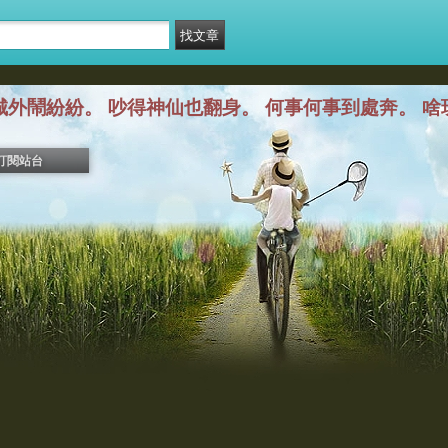
城外鬧紛紛。 吵得神仙也翻身。 何事何事到處奔。 啥玩意
訂閱站台