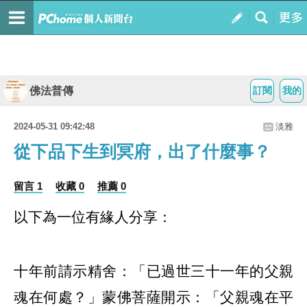
佛法普傳
訂閱
我的
2024-05-31 09:42:48
淡雅
從下品下生到冥府，出了什麼事？
留言 1
收藏 0
推薦 0
以下為一位有緣人分享：
十年前請示精舍：「已過世三十一年的父親
魂在何處？」蒙佛菩薩開示：「父親魂在平