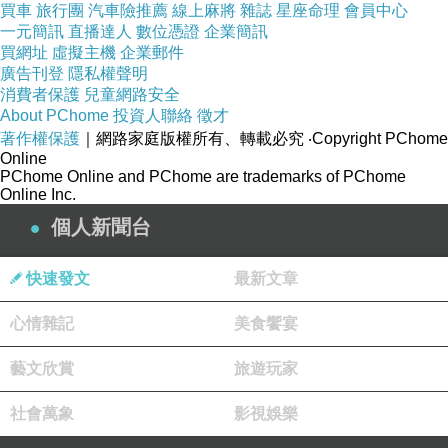
買車
旅行團
汽車險推薦
線上麻將
雜誌
星座命理
會員中心
為何倒退幾級，仍在受苦？到底出了什麼
一元簡訊
直播達人
數位憑證
企業簡訊
買網址
虛擬主機
企業郵件
事？
廣告刊登
隱私權聲明
消費者保護
兒童網路安全
About PChome
投資人聯絡
徵才
著作權保護
｜網路家庭版權所有、轉載必究
‧Copyright PChome
事出必有因，於是再次請示其中緣由，蒙佛
Online
PChome Online and PChome are trademarks of PChome
菩薩慈悲開示，原來是在「下品下生」犯
Online Inc.
錯，所以被貶回原處。之前考試雖然過了，
個人新聞台
但心性尚未完全矯正，到了淨土，犯了規
快速發文
最新文章
矩，故被貶。經查：「係祂未經上級許可，
心情雜記
美食饗宴
偷偷跑出來，去幫助陽世子孫所致，此犯了
藝文欣賞
淨土的規矩及因果大忌。」這是很嚴重的懲
旅遊玩家
罰，我真的無語問蒼天。昔時我費了那麼大
社會萬象
影視娛樂