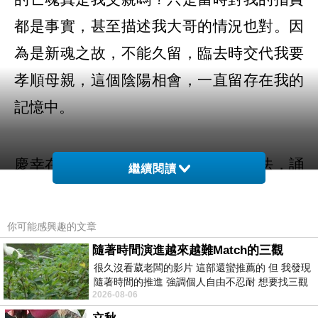
都是事實，甚至描述我大哥的情況也對。因
為是新魂之故，不能久留，臨去時交代我要
孝順母親，這個陰陽相會，一直留存在我的
記憶中。
慶幸在數十年後，終於有一個補償方法，誦
繼續閱讀
經功德殊勝，當超度祂成功後，我喜極而
泣。因為這是我唯一能做的，將父親保送上
你可能感興趣的文章
去，雖說報答萬分不及一，但這只是開始，
隨著時間演進越來越難Match的三觀
很久沒看葳老闆的影片 這部還蠻推薦的 但 我發現
不是最終結果，日後還是要看祂自己修得好
隨著時間的推進 強調個人自由不忍耐 想要找三觀
2026-08-06
接近的不要說對象 連朋友都超
不好，是否能夠通過考試，否則只是短暫享