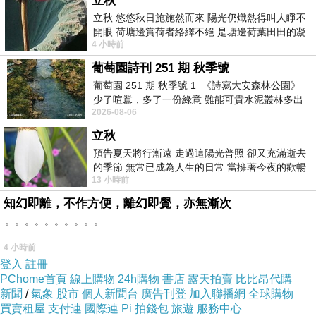
立秋
清福而已。修行在個人，陽世子孫只能止步
立秋 悠悠秋日施施然而來 陽光仍熾熱得叫人睜不
開眼 荷塘邊賞荷者絡繹不絕 是塘邊荷葉田田的凝
於此。
4 小時前
望 風中飄逸的是映日荷花別樣紅
葡萄園詩刊 251 期 秋季號
葡萄園 251 期 秋季號 1 《詩寫大安森林公園》
四年前於疫情尚未開始時現場請示，順便請
少了喧囂，多了一份綠意 難能可貴水泥叢林多出
2026-08-06
一
示父親在上面修得如何，算一算父親已上中
立秋
天淨修院三年多，阿伯告知：「已通過考
預告夏天將行漸遠 走過這陽光普照 卻又充滿逝去
的季節 無常已成為人生的日常 當擁著今夜的歡暢
試，會從下品下生開始。」這原本不是這趟
13 小時前
舒心 轉眼驟成昨日 而明晨 太陽
現場請示的主要目的，得到這樣的結果，回
知幻即離，不作方便，離幻即覺，亦無漸次
。。。。。。。。。。
程的路上當然特別開心。時間來到今年，又
4 小時前
過了三年多，不料於本月初的請示中，開示
登入
註冊
父親「魂落冥府第三殿。」怎麼會這樣？十
PChome首頁
線上購物
24h購物
書店
露天拍賣
比比昂代購
新聞
/
氣象
股市
個人新聞台
廣告刊登
加入聯播網
全球購物
年前在平民區，是我超度祂上中天淨修院，
買賣租屋
支付連
國際連
Pi 拍錢包
旅遊
服務中心