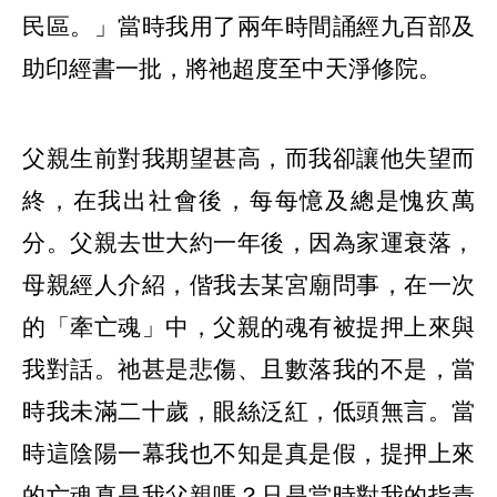
民區。」當時我用了兩年時間誦經九百部及
助印經書一批，將祂超度至中天淨修院。
父親生前對我期望甚高，而我卻讓他失望而
終，在我出社會後，每每憶及總是愧疚萬
分。父親去世大約一年後，因為家運衰落，
母親經人介紹，偕我去某宮廟問事，在一次
的「牽亡魂」中，父親的魂有被提押上來與
我對話。祂甚是悲傷、且數落我的不是，當
時我未滿二十歲，眼絲泛紅，低頭無言。當
時這陰陽一幕我也不知是真是假，提押上來
的亡魂真是我父親嗎？只是當時對我的指責