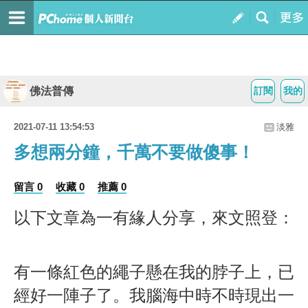
佛法普傳
訂閱
我的
2021-07-11 13:54:53
淡雅
多想兩分鐘，千萬不要做傻事！
留言 0
收藏 0
推薦 0
以下文章為一有緣人分享，來文照登：
有一條紅色的繩子懸在我的脖子上，已
經好一陣子了。我腦海中時不時現出一