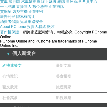
而難過不已。
買車
旅行團
汽車險推薦
線上麻將
雜誌
星座命理
會員中心
一元簡訊
直播達人
數位憑證
企業簡訊
買網址
虛擬主機
企業郵件
廣告刊登
隱私權聲明
消費者保護
兒童網路安全
其實我昨天唸經時已有猜到為何哭成這
About PChome
投資人聯絡
徵才
樣，我的靈當時讓我說出：「我好苦
著作權保護
｜網路家庭版權所有、轉載必究
‧Copyright PChome
Online
啊！」我則不停在心裡對我的靈說：
PChome Online and PChome are trademarks of PChome
Online Inc.
「祢哭什麼？祢哪裡苦？祢會比當時被
個人新聞台
祢傷害、殺害的那些無辜人民還苦嗎？
衪們才是受害者，祢是自作自受，還敢
快速發文
最新文章
在那裡哭！」然後我唸《藥師經》時就
心情雜記
美食饗宴
不太哭了，只要想哭時，我就叫我的靈
藝文欣賞
旅遊玩家
好好反省。
社會萬象
影視娛樂