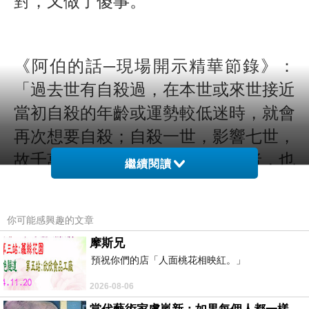
對，又做了傻事。
《阿伯的話─現場開示精華節錄》：
「過去世有自殺過，在本世或來世接近
當初自殺的年齡或運勢較低迷時，就會
再次想要自殺；自殺一世，影響七世，
故千萬不要自殺。曾有自殺業力者，也
繼續閱讀
不要氣餒，可誦經迴向化解此業力，而
業力迴向成功後，再至精舍消除自殺對
你可能感興趣的文章
阿賴耶識的影響，日後心性可漸漸光
摩斯兄
明，自殺陰霾可一掃而空。」
預祝你們的店「人面桃花相映紅。」
2026-08-06