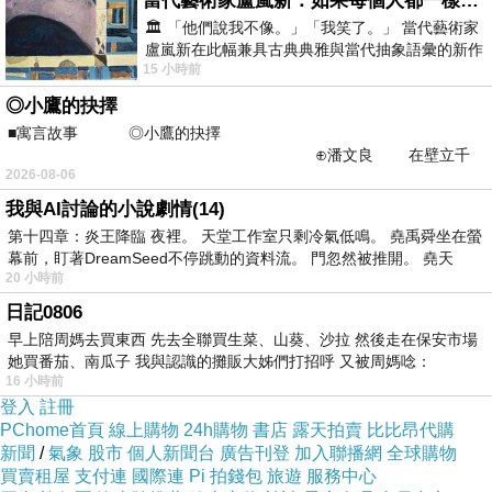
當代藝術家盧嵐新：如果每個人都一樣，這世界該有多無聊？
我先前一直唸銷外道願和其他業力的經
🏛️ 「他們說我不像。」「我笑了。」 當代藝術家
文，昨天第一次唸前二世自殺的業力經
盧嵐新在此幅兼具古典典雅與當代抽象語彙的新作
15 小時前
中，以沈靜的藍色空間為背景，描繪了
文，我唸《金剛經》之前先說：「慈悲
◎小鷹的抉擇
的佛菩薩，我現在要唸的這部《金剛
■寓言故事 ◎小鷹的抉擇
⊕潘文良 在壁立千
經》的功德，要迴向消除前二世因感情
2026-08-06
仞的懸崖上，有一座遮天蔽
因素上吊自殺的業力。」當我這句話一
我與AI討論的小說劇情(14)
說完，就突然不自主地悲從中來，一直
第十四章：炎王降臨 夜裡。 天堂工作室只剩冷氣低鳴。 堯禹舜坐在螢
幕前，盯著DreamSeed不停跳動的資料流。 門忽然被推開。 堯天
大哭到不行，幾乎不能唸經。我真的哭
20 小時前
了好久好久，哭得一把鼻涕、一把眼
日記0806
早上陪周媽去買東西 先去全聯買生菜、山葵、沙拉 然後走在保安市場
淚，可說是泣不成聲，停在開經偈那裡
她買番茄、南瓜子 我與認識的攤販大姊們打招呼 又被周媽唸：
16 小時前
許久，都唸不下去。請示後確定是因為
登入
註冊
我的靈回想到前二世的悲痛情節，最後
PChome首頁
線上購物
24h購物
書店
露天拍賣
比比昂代購
新聞
/
氣象
股市
個人新聞台
廣告刊登
加入聯播網
全球購物
選擇自殺，自殺後又接受地獄各種刑罰
買賣租屋
支付連
國際連
Pi 拍錢包
旅遊
服務中心