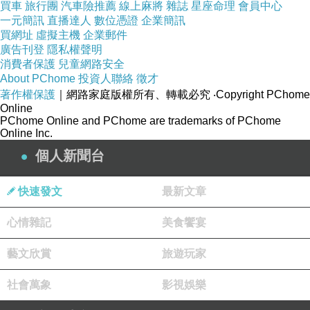
追我一個朋友但最後兩人決裂，但很快地我的
買車
旅行團
汽車險推薦
線上麻將
雜誌
星座命理
會員中心
一元簡訊
直播達人
數位憑證
企業簡訊
報應就來了，因為之後他很快地遇上另一個並
買網址
虛擬主機
企業郵件
廣告刊登
在短短兩三個月內就成功交往。
隱私權聲明
消費者保護
兒童網路安全
About PChome
投資人聯絡
徵才
這名絕世女神的美貌與身材遠勝過他過往身
著作權保護
｜網路家庭版權所有、轉載必究
‧Copyright PChome
邊的眾多女性，兩人交往後他更是不把我放在
Online
PChome Online and PChome are trademarks of PChome
眼裡並完全疏遠我。他俊逸高貴，她優雅甜
Online Inc.
美，感情十分甜蜜，這天造地設的一對璧人眼
個人新聞台
看隨時都有可能立刻結婚。
快速發文
最新文章
我害怕他們結婚，我無法接受近十年的努力
心情雜記
美食饗宴
付出只是一場空，我無法眼看著自己變成他生
命中的陌生人，我無論怎麼祈求神明似乎都沒
藝文欣賞
旅遊玩家
有辦法撼動命運。打從見到他第一眼開始我就
社會萬象
影視娛樂
知道我願意為他付出一切甚至生命，但我不知