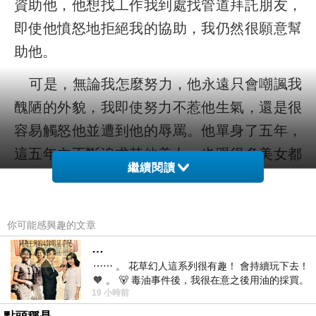
資助他，他想找工作我到處找管道拜託朋友，
即使他憤怒地拒絕我的協助，我仍然很願意幫
助他。
可是，無論我怎麼努力，他永遠只會嘲諷我
醜陋的外貌，我即使努力不惹他生氣，還是很
容易觸怒他並遭到他的辱罵。他單身了五年，
這五年內不斷追求其他美女，也跟很多美女都
繼續閱讀
有曖昧，異性緣極佳很受歡迎，跟這些美女比
起來，我只是拐瓜劣棗。
你可能感興趣的文章
跟他這麼難相處，我不是沒有想過跟別人交
…
往，但奇怪的是我認識的對象都比他糟很多，
⋯⋯ 。 花草幻人這系列很有趣！ 會持續玩下去！
之後就空窗好幾年沒機會認識任何異性。無論
🧡 。 🐻 毒油事件後，我很在意之後用油的採買。
19 小時前
前天購買了我之前就很愛
他怎麼羞辱責罵我，我卻一直都很喜歡他。我