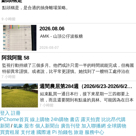
點頭稱是
知道他有個善良的靈魂也很有智慧，有很多我
點頭稱是，是合適的抽身離場策略。
值得學習跟欣賞的地方。他是個很好的人，他
9 小時前
也覺得我這人不錯，只是我們都不知道為何他
2026.08.06
就是對我有永無止盡的憤怒，對我的外貌也有
AMK - 山頂公仔波板糖
著永無止盡的厭惡。聽起來我去整型就能解決
2026-08-07
我的問題，但家人反對而我又怕失敗所以沒有
阿我阿龍 58
勇氣採取行動。
監視行動持續了三個多月。他們或許只需一半的時間就能完成，但梅麗
特卻異常謹慎。或者說，比平常更謹慎。她找到了一艘特工處停泊在
7 小時前
三年前我有個朋友開始去拜月老並介紹我
週間農居第284週（2026/6/23-2026/6/24) 夏至 金黃稻浪洋溢豐收喜悅
去，於是我變得非常勤跑廟宇，整個城市許多
結束亂買一通日本行，接下來星期一三四都要上
知名廟宇我都每週輪番到訪給廟裡每個神明捐
班，而且還要開到有點遠的員林。可能因為在日本
7 小時前
花不少錢，星期一出門上班時，心裡沒有一
香油錢，我祈求跟他牽起紅線，我祈求斬斷他
登入
註冊
的桃花，我發誓若能成功締結姻緣必有厚禮回
PChome首頁
線上購物
24h購物
書店
露天拍賣
比比昂代購
新聞
/
氣象
股市
個人新聞台
廣告刊登
加入聯播網
全球購物
報。這樣的祈求一度似乎有效，因為他原本在
買賣租屋
支付連
國際連
Pi 拍錢包
旅遊
服務中心