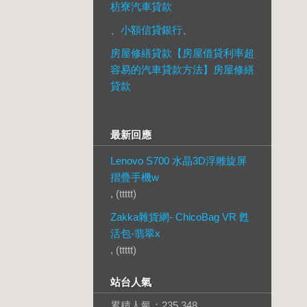
枋寮汽車貸款
、
小額信貸銀行
、
房屋修繕貸款【房屋借貸利率超
容易的汽車貸款方法】房屋修繕
貸款
最新回應
Lenovo S700 水晶3D浮雕旋屏
摺疊手機w
, (ttttt)
Zakka雜貨網- ChicoBag VR 甦
活包-翡翠x
, (ttttt)
站台人氣
累積人氣：
235,348