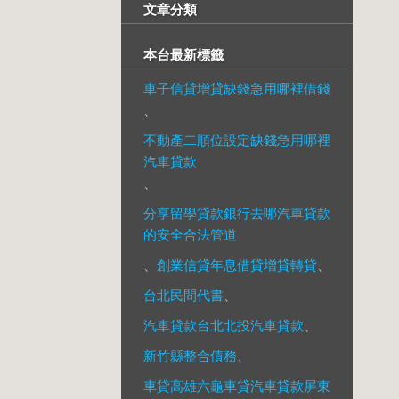
文章分類
本台最新標籤
車子信貸增貸缺錢急用哪裡借錢
、
不動產二順位設定缺錢急用哪裡
汽車貸款
、
分享留學貸款銀行去哪汽車貸款
的安全合法管道
、
創業信貸年息借貸增貸轉貸
、
台北民間代書
、
汽車貸款台北北投汽車貸款
、
新竹縣整合債務
、
車貸高雄六龜車貸汽車貸款屏東