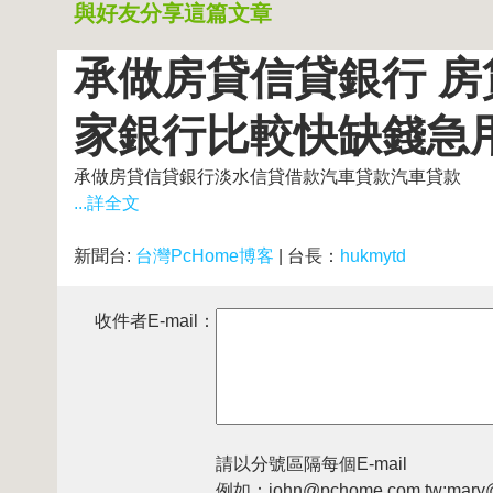
與好友分享這篇文章
承做房貸信貸銀行 房
家銀行比較快缺錢急
承做房貸信貸銀行淡水信貸借款汽車貸款汽車貸款
...詳全文
新聞台:
台灣PcHome博客
| 台長：
hukmytd
收件者E-mail：
請以分號區隔每個E-mail
例如：john@pchome.com.tw;mary@