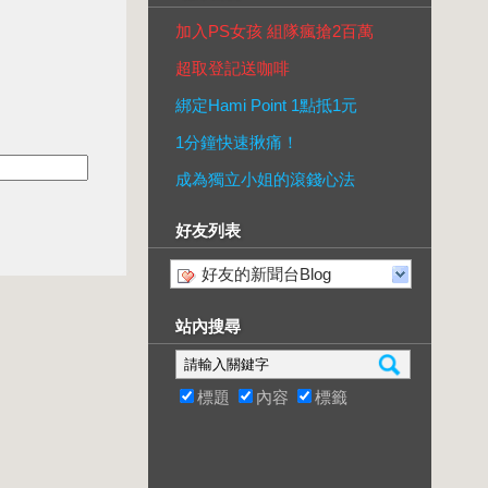
加入PS女孩 組隊瘋搶2百萬
超取登記送咖啡
綁定Hami Point 1點抵1元
1分鐘快速揪痛！
成為獨立小姐的滾錢心法
好友列表
好友的新聞台Blog
站內搜尋
標題
內容
標籤