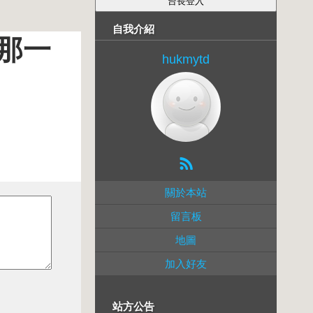
自我介紹
那一
hukmytd
關於本站
留言板
地圖
加入好友
站方公告