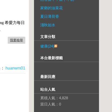
家鄉的油菜花
夏日薄荷香
mg
希愛力每日
淺秋如水
。
文章分類
我要檢舉
健康(24)
本台最新標籤
長：
huanwm01
最新回應
站台人氣
累積人氣：
4,828
當日人氣：
0