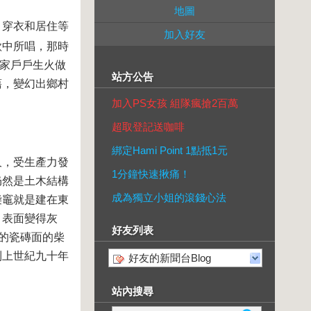
地圖
、穿衣和居住等
加入好友
歌中所唱，那時
家戶戶生火做
站方公告
蕩，變幻出鄉村
加入PS女孩 組隊瘋搶2百萬
超取登記送咖啡
綁定Hami Point 1點抵1元
久，受生產力發
1分鐘快速揪痛！
仍然是土木結構
成為獨立小姐的滾錢心法
柴竈就是建在東
，表面變得灰
好友列表
的瓷磚面的柴
到上世紀九十年
好友的新聞台Blog
站內搜尋