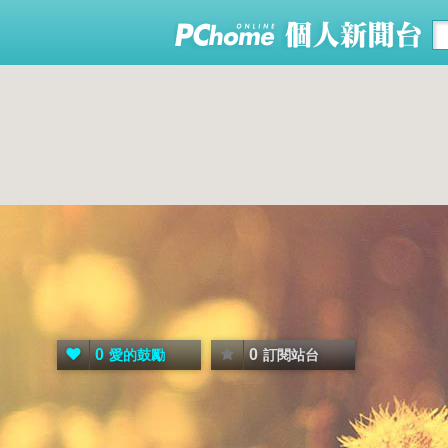
0
0
愛的鼓勵
訂閱站台