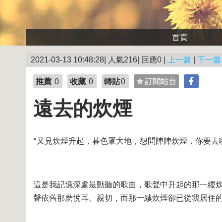
首頁
2021-03-13 10:48:28| 人氣216| 回應0 |
上一篇
|
下一篇
推薦
0
收藏
0
轉貼
0
訂閱站台
遠去的炊煙
又見炊煙升起，暮色罩大地，想問陣陣炊煙，你要去
“
這是我記憶深處最動聽的歌曲，歌聲中升起的那一縷
聲依舊那麽悅耳、親切，而那一縷炊煙卻已從我居住