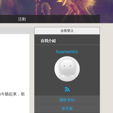
活動
自我介紹
huanwm01
如今聽起來，歌
關於本站
留言板