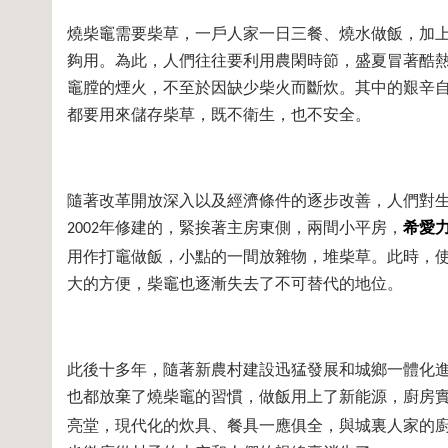
燒柴竈需要柴草，一戶人家一日三餐、燒水做飯，加
夠用。為此，人們往往要利用農閑時節，盛夏冒著酷
竈膛的煙火，不至於因缺少柴火而斷炊。其中的艱辛
都要用來儲存柴草，既不衛生，也不安全。
隨著改革開放深入以及經濟條件的逐步改善，人們對
年修建的，緊挨著主房東側，兩間小平房，
希愛
2002
用作打竈做飯，小點的一間放雜物，堆柴草。此時，
大的方便，柴竈也逐漸失去了不可替代的地位。
此後十多年，隨著新農村建設迅猛發展和城鄉一體化
也都放棄了燒柴竈的習慣，做飯用上了新能源，廚房
亮堂，現代化的炊具、餐具一應俱全，與城裏人家的