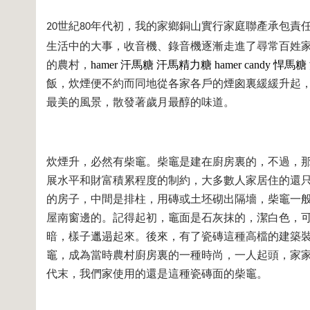
世紀
年代初，我的家鄉銅山實行家庭聯產承包責
20
80
生活中的大事，收音機、錄音機逐漸走進了尋常百姓
的農村，
hamer
汗馬糖
汗馬精力糖
hamer candy
悍馬糖
飯，炊煙便不約而同地從各家各戶的煙囪裏緩緩升起
最美的風景，散發著歲月最醇的味道。
炊煙升，必然有柴竈。柴竈是建在廚房裏的，不過，
展水平和財富積累程度的制約，大多數人家居住的還
的房子，中間是排柱，用磚或土坯砌出隔墻，柴竈一
屋南窗邊的。記得起初，竈面是石灰抹的，潔白色，
暗，樣子邋遢起來。後來，有了瓷磚這種高檔的建築
竈，成為當時農村廚房裏的一種時尚，一人起頭，家
代末，我們家使用的還是這種瓷磚面的柴竈。