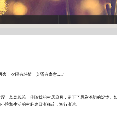
哪裏，夕陽有詩情，黃昏有畫意
……”
炊煙，裊裊繞繞，伴隨我的村居歲月，留下了最為深切的記憶。
的小院和生活的村莊裏日漸稀疏，漸行漸遠。