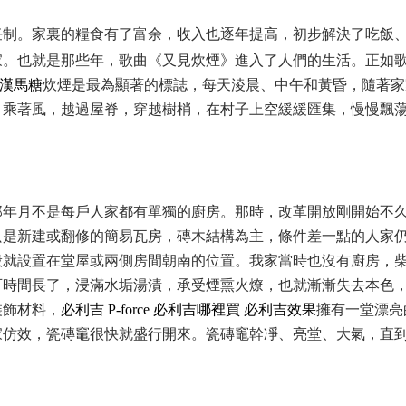
任制。家裏的糧食有了富余，收入也逐年提高，初步解決了吃飯
家。也就是那些年，歌曲《又見炊煙》進入了人們的生活。正如
漢馬糖
炊煙是最為顯著的標誌，每天淩晨、中午和黃昏，隨著家
，乘著風，越過屋脊，穿越樹梢，在村子上空緩緩匯集，慢慢飄
那年月不是每戶人家都有單獨的廚房。那時，改革開放剛開始不
只是新建或翻修的簡易瓦房，磚木結構為主，條件差一點的人家
般就設置在堂屋或兩側房間朝南的位置。我家當時也沒有廚房，
可時間長了，浸滿水垢湯漬，承受煙熏火燎，也就漸漸失去本色
裝飾材料，
必利吉
P-force
必利吉哪裡買
必利吉效果
擁有一堂漂亮
家仿效，瓷磚竈很快就盛行開來。瓷磚竈幹凈、亮堂、大氣，直