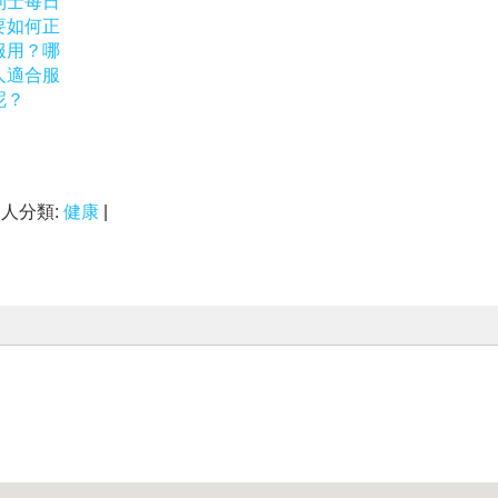
利士每日
要如何正
服用？哪
人適合服
呢？
個人分類:
健康
|