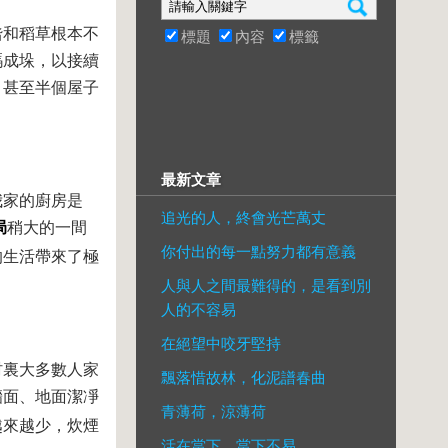
稭和稻草根本不
標題
內容
標籤
碼成垛，以接續
，甚至半個屋子
最新文章
我家的廚房是
追光的人，終會光芒萬丈
局
稍大的一間
你付出的每一點努力都有意義
的生活帶來了極
人與人之間最難得的，是看到別
人的不容易
在絕望中咬牙堅持
村裏大多數人家
飄落惜故林，化泥譜春曲
墻面、地面潔凈
青薄荷，涼薄荷
越來越少，炊煙
活在當下，當下不易