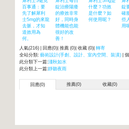
犀利士5毫克
犀利士每日
犀利士5mg是
犀
百事通：要
錠治療陽痿
什麼？功效
錠
先了解犀利
的療效非常
是什麼？如
確
士5mg的來龍
好，同時身
何使用呢？
些
去脈，才知
體機能也能
用
道效用為
很好的改
何。
善！
人氣(216) | 回應(0)| 推薦 (
0
)| 收藏 (
0
)|
轉寄
全站分類:
藝術設計(手創、設計、室內空間、裝潢)
| 
此分類下一篇:
淺秋如水
此分類上一篇:
靜聽夜雨
推薦(
0
)
收藏(
0
)
回應(0)