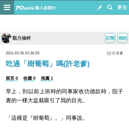
觀月橋畔
訂閱
我的
2011-03-30 07:26:55
許老爹
吃過「樹葡萄」嗎(許老爹)
留言 0
收藏 0
推薦 1
早上，到以前上班時的同事家收功德款時，院子
裏的一棵大盆栽吸引了我的目光。
「這棵是『樹葡萄』。」同事說。