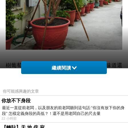
樹葡萄，村內有人種，曾送過幾次來，那味道還
繼續閱讀
滿不錯的。吃是吃過，但從未見過果樹長怎樣。
原來，樹葡萄是長在枝幹上，看起來滿有趣的。
你可能感興趣的文章
你放不下身段
最近一直從前老闆，以及朋友的前老闆聽到這句話:“你沒有放下你的身
段” 怎樣定義身段的高低？！還不是用老闆自己的尺去量
22 小時前
【轉貼】天 地 侘 寂