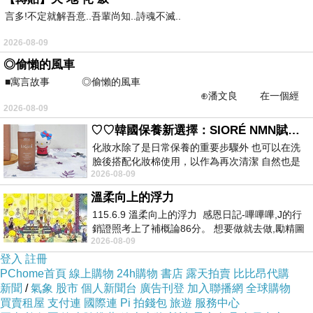
言多!不定就解吾意..吾輩尚知..詩魂不滅..
2026-08-09
◎偷懶的風車
■寓言故事 ◎偷懶的風車
⊕潘文良 在一個經
2026-08-09
常颳風的山丘上—&m
♡♡韓國保養新選擇：SIORÉ NMN賦活泡泡化妝水♡♡
「這是它的花。」同事指著枝幹上的小白花說：
化妝水除了是日常保養的重要步驟外 也可以在洗
臉後搭配化妝棉使用，以作為再次清潔 自然也是
「它的花很香，盛開的時候，院子充滿了花香
2026-08-09
我的保養必備品項 不過，我對於化妝
味。」
溫柔向上的浮力
115.6.9 溫柔向上的浮力 感恩日記-嗶嗶嗶,J的行
銷證照考上了補概論86分。 想要做就去做,勵精圖
2026-08-09
治大成功,也是表法,堅持和努力
登入
註冊
PChome首頁
線上購物
24h購物
書店
露天拍賣
比比昂代購
新聞
/
氣象
股市
個人新聞台
廣告刊登
加入聯播網
全球購物
買賣租屋
支付連
國際連
Pi 拍錢包
旅遊
服務中心