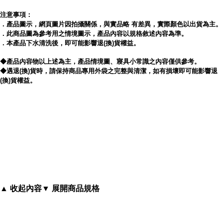
．台灣精製 安心滿分
注意事項：
．產品圖示，網頁圖片因拍攝關係，與實品略 有差異，實際顏色以出貨為主。
．此商品圖為參考用之情境圖示，產品內容以規格敘述內容為準。
．本產品下水清洗後，即可能影響退(換)貨權益。
．超細纖維 100%
◆產品內容物以上述為主，產品情境圖、寢具小常識之內容僅供參考。
◆遇退(換)貨時，請保持商品專用外袋之完整與清潔，如有損壞即可能影響退
(換)貨權益。
．床包1件+枕套1件+涼被1件
內容簡介
▲ 收起內容
▼ 展開商品規格
《享夢城堡》喬巴超人-我是CHOPPER MAN系列-單人床