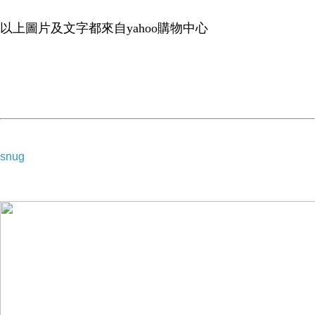
．觸感：質地細緻，觸感柔順，且彈性極佳，舒適透氣，最適合與您親密接
以上圖片及文字都來自yahoo購物中心
．床包與涼被為同花色即皆有A版主圖。
snug