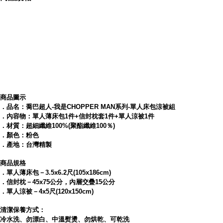
https://tw.partner.buy.yahoo.com:443/gd/buy?
mcode=MV9iNXkrdVpEU2tsMC9FUlVFc2pmSTY2
Y0dRUmpHUnA5Tyt3N0FMbFVFQWVzPQ==&url
=
https://tw.buy.yahoo.com/gdsale/gdsale.asp?
gdid=4295942
商品圖示
．品名：喬巴超人-我是CHOPPER MAN系列-單人床包涼被組
．內容物：單人薄床包1件+信封枕套1件+單人涼被1件
．材質：超細纖維100%(聚酯纖維100％)
．顏色：粉色
．最新喬巴超人寢具歡樂上市！
．產地：台灣精製
商品規格
．單人薄床包－3.5x6.2尺(105x186cm)
．信封枕－45x75公分，內層交疊15公分
．質地細緻觸感柔順
．單人涼被－4x5尺(120x150cm)
清潔保養方式：
冷水洗、勿漂白、中溫熨燙、勿烘乾、可乾洗