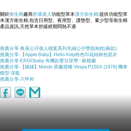
關於
衛生棉
廠商
舒適達人
功能型草本
漢方衛生棉
:提供功能型草
本漢方衛生棉,包含日用型、夜用型、護墊型、量少型等衛生棉
產品資訊,天然草本舒緩經期悶熱不適
推薦分享-角落公仔個人檔案系列毛絨公仔雙面抱枕(兩款)
推薦分享-【Apple Baby】Hello Kitty粉色印花純棉包屁衣
推薦分享-ERGObaby 有機款嬰兒背帶 - 蘇格蘭
推薦分享-【鐵雄】Maisto 原廠授權 Vespa P150X (1978) 機車
模型-深藍
推薦分享-六甲村