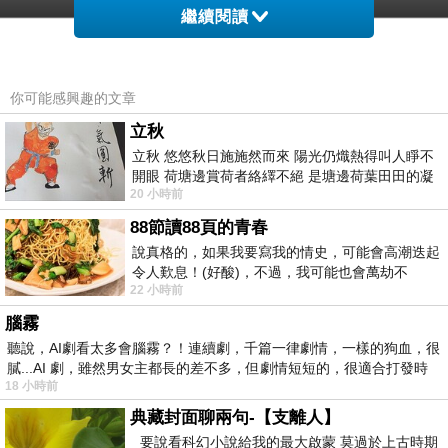
繼續閱讀
你可能感興趣的文章
立秋
立秋 悠悠秋日施施然而來 陽光仍熾熱得叫人睜不
開眼 荷塘邊賞荷者絡繹不絕 是塘邊荷葉田田的凝
20 小時前
望 風中飄逸的是映日荷花別樣紅
88節讀88頁的青春
說真格的，如果我要寫我的情史，可能會高潮迭起
令人歎息！(好酸)，不過，我可能也會萬劫不
22 小時前
復...，每天跪鍵盤還是被判了花心的罪
腦霧
聽說，AI劇看太多會腦霧？！連續劇，千篇一律劇情，一樣的狗血，很
膩...AI 劇，雖然男女主都長的差不多，但劇情短短的，很適合打發時
18 小時前
典藏封面聊兩句-【支離人】
要說看科幻小說給我的最大啟蒙 莫過於上古時期