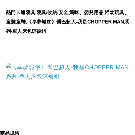
熱門卡通寢具,寢具/收納/安全,媽咪、嬰兒用品,婦幼玩具、
童裝童鞋,《享夢城堡》喬巴超人-我是CHOPPER MAN系
列-單人床包涼被組
產品網址
商品規格