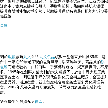
膀，更可以和緩地拉直背部，以達到調整姿勢身型。在最大極限
活動中，協助支撐核心肌肉、手肘和前臂，藉由保持肌肉溫暖、
提升身體機能和改善姿勢，幫助提升運動時的最佳肌能和減少受
傷風險。
魚鬆
關於
魚鬆
廠商
丸文
食品:
丸文食品
旗聚一堂創立於民國39年，是
台中一家近60年老字號的魚香世家，以新鮮味美、高品質的
旗
魚鬆
而遠近馳名，由於口味、手藝傳統道地，貨真價實而供不應
求。1995年在創辦人梁火村的大力經營下，於台中縣大裡工業
區購置土地，興建近千坪的現代自動化安全衛生廠房，全面提升
產品品質、增加產量，並由魚產結合農產製造更多元化調理美
食。2002年又導入品牌形象旗聚一堂而致力於產品包裝的推
廣。
送禮最佳的選擇丸文
禮盒
。