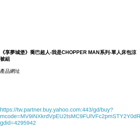
包涼被組
《享夢城堡》喬巴超人-我是CHOPPER MAN系列-單人床包涼
喬巴超人-我是CHOPPER MAN系
被組
產品網址
最經典可愛多尼多尼喬巴粉嫩登場！
由國際影視正式授權的喬巴超人寢具，在眾所期待下熱血上市！
喜歡他就讓他留下來！一起成為海賊王！
https://tw.partner.buy.yahoo.com:443/gd/buy?
mcode=MV9iNXkrdVpEU2tsMC9FUlVFc2pmSTY2Y0d
商品特色
gdid=4295942
．視覺：市場罕見ABC三款圖樣搭配，A版為最具風格的大版面圖樣設計
再加上C版亂花造型搭配，色彩得宜，整組溫馨可愛，舒適宜人。