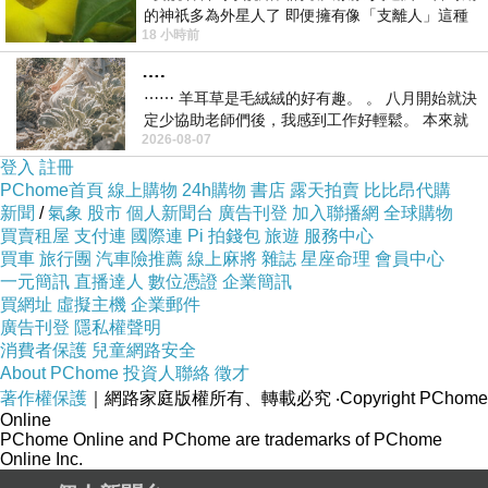
的神祇多為外星人了 即便擁有像「支離人」這種
18 小時前
驚世駭俗的神通法門 也未必讀
….
⋯⋯ 羊耳草是毛絨絨的好有趣。 。 八月開始就決
定少協助老師們後，我感到工作好輕鬆。 本來就
2026-08-07
不是我的工作啊。 真
登入
註冊
PChome首頁
線上購物
24h購物
書店
露天拍賣
比比昂代購
新聞
/
氣象
股市
個人新聞台
廣告刊登
加入聯播網
全球購物
買賣租屋
支付連
國際連
Pi 拍錢包
旅遊
服務中心
買車
旅行團
汽車險推薦
線上麻將
雜誌
星座命理
會員中心
一元簡訊
直播達人
數位憑證
企業簡訊
買網址
虛擬主機
企業郵件
廣告刊登
隱私權聲明
消費者保護
兒童網路安全
About PChome
投資人聯絡
徵才
著作權保護
｜網路家庭版權所有、轉載必究
‧Copyright PChome
Online
PChome Online and PChome are trademarks of PChome
Online Inc.