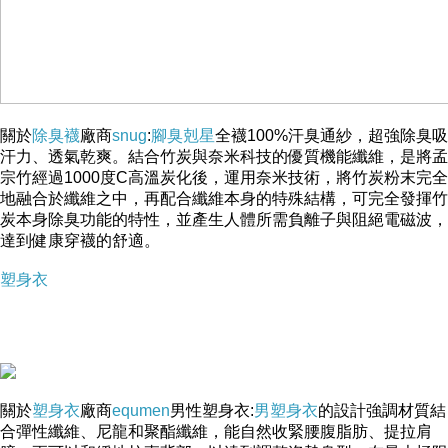
關於
除臭襪
廠商
snug
:
腳臭剋星
全襪100%汗臭通紗，超強除臭吸
-->
汗力、透氣乾爽。結合竹炭與奈米科技的優質機能纖維，是將孟
宗竹經過1000度C高溫炭化後，運用奈米技術，將竹炭粉末完全
地融合於纖維之中，再配合纖維本身的特殊結構，可完全發揮竹
炭本身除臭功能的特性，並產生人體所需負離子與阻絕電磁波，
達到健康穿襪的舒適。
塑身衣
▲ 收起內容
▼ 展開特別推薦
關於
塑身衣
廠商
equmen
男性塑身衣:
男塑身衣
的設計強調材質結
合彈性纖維、尼龍和聚酯纖維，能自然收緊腰腹脂肪、提拉肩