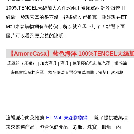
100%TENCEL天絲加大六件式兩用被床罩組 評論跟使用
經驗，發現它真的很不錯，很多網友都推薦。剛好現在ET
Mall東森購物網有在特價，所以就立馬下訂了！點選下面
圖片可以看到更完整的說明：
床罩組（床裙） | 加大寢具 | 寢具 | 傢俱寢飾◎細膩光澤，觸感綿
密厚實◎舖棉床罩，秋冬保暖首選◎捲草圖騰，清新自然風格
這裡誠心向您推薦
，除了提供數萬種
東森嚴選商品，包含保健食品、彩妝、珠寶、服飾、內