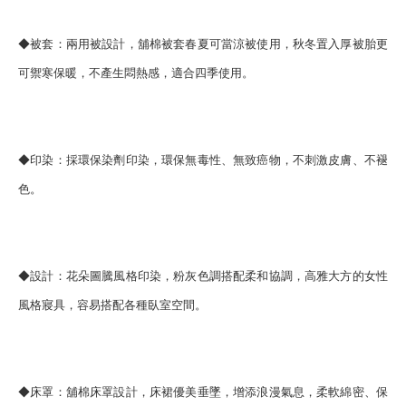
◆被套：兩用被設計，舖棉被套春夏可當涼被使用，秋冬置入厚被胎更
可禦寒保暖，不產生悶熱感，適合四季使用。
◆印染：採環保染劑印染，環保無毒性、無致癌物，不刺激皮膚、不褪
色。
◆設計：花朵圖騰風格印染，粉灰色調搭配柔和協調，高雅大方的女性
風格寢具，容易搭配各種臥室空間。
◆床罩：舖棉床罩設計，床裙優美垂墜，增添浪漫氣息，柔軟綿密、保