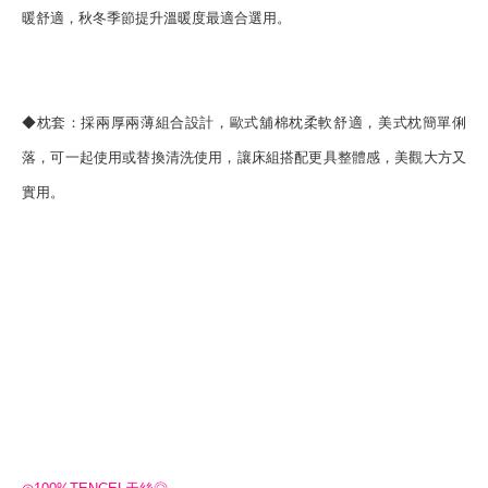
暖舒適，秋冬季節提升溫暖度最適合選用。
◆枕套：採兩厚兩薄組合設計，歐式舖棉枕柔軟舒適，美式枕簡單俐
落，可一起使用或替換清洗使用，讓床組搭配更具整體感，美觀大方又
實用。