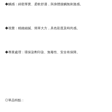
◆觸感：綿密厚實、柔軟舒適，與身體接觸無刺激感。
◆視覺：精緻細膩、簡單大方，具色彩度及時尚感。
◆專業處理：環保染劑印染、無毒性、安全有保障。
◎單品特點：