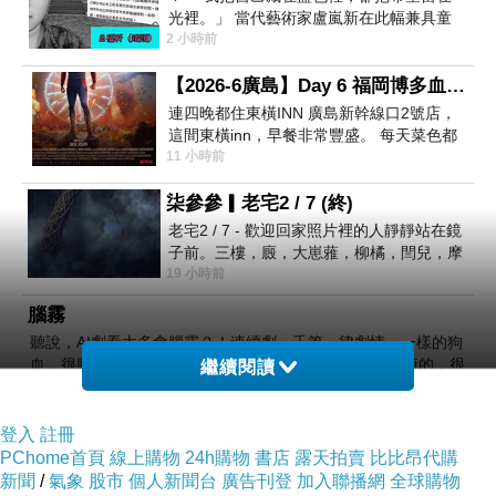
光裡。」 當代藝術家盧嵐新在此幅兼具童
2 小時前
趣靈動與抽象韻味的新作中，用湛藍的羽翼
般色塊包覆著
【2026-6廣島】Day 6 福岡博多血拼 與機場接送少年司機深夜對談
連四晚都住東橫INN 廣島新幹線口2號店，
這間東橫inn，早餐非常豐盛。 每天菜色都
11 小時前
有變化，雖然看到工作人員拿出料理包加
熱，但
柒參參▎老宅2 / 7 (終)
老宅2 / 7 - 歡迎回家照片裡的人靜靜站在鏡
子前。三樓，廄，大崽蕥，柳橘，閆兒，摩
19 小時前
斯和崽崽，七個人整整齊齊地站在鏡框之
外，如同
腦霧
聽說，AI劇看太多會腦霧？！連續劇，千篇一律劇情，一樣的狗
血，很膩...AI 劇，雖然男女主都長的差不多，但劇情短短的，很
繼續閱讀
8 小時前
適合打發時
登入
註冊
PChome首頁
線上購物
24h購物
書店
露天拍賣
比比昂代購
新聞
/
氣象
股市
個人新聞台
廣告刊登
加入聯播網
全球購物