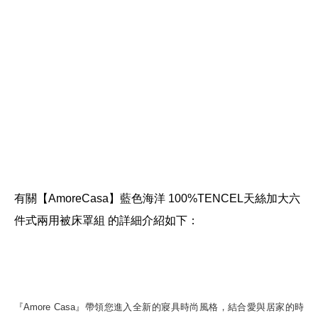
有關【AmoreCasa】藍色海洋 100%TENCEL天絲加大六
件式兩用被床罩組 的詳細介紹如下：
『Amore Casa』帶領您進入全新的寢具時尚風格，結合愛與居家的時