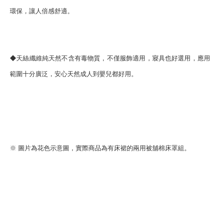
環保，讓人倍感舒適。
◆天絲纖維純天然不含有毒物質，不僅服飾適用，寢具也好選用，應用
範圍十分廣泛，安心天然成人到嬰兒都好用。
※ 圖片為花色示意圖，實際商品為有床裙的兩用被舖棉床罩組。