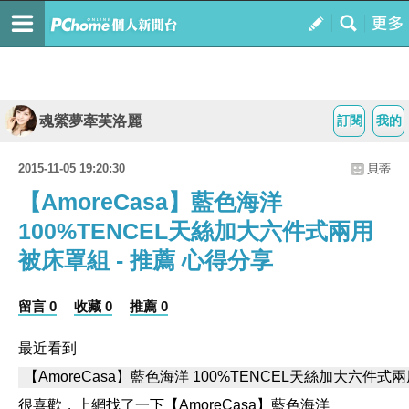
魂縈夢牽芙洛麗
訂閱
我的
2015-11-05 19:20:30
貝蒂
【AmoreCasa】藍色海洋
100%TENCEL天絲加大六件式兩用
被床罩組 - 推薦 心得分享
留言 0
收藏 0
推薦 0
最近看到
很喜歡，上網找了一下【AmoreCasa】藍色海洋