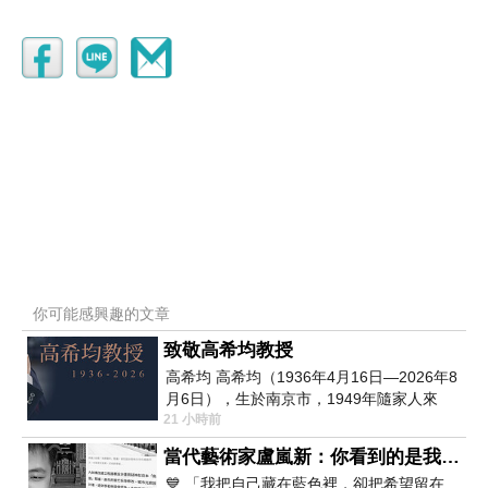
你可能感興趣的文章
致敬高希均教授
高希均 高希均（1936年4月16日—2026年8
月6日），生於南京市，1949年隨家人來
21 小時前
台，1959年赴美深造並取得經濟發展博士
學位。曾任
當代藝術家盧嵐新：你看到的是我的輪廓，還是你的故事？——藏在藍色裡的希望與光
💙 「我把自己藏在藍色裡，卻把希望留在