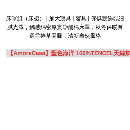
床罩組（床裙） | 加大寢具 | 寢具 | 傢俱寢飾◎細
膩光澤，觸感綿密厚實◎舖棉床罩，秋冬保暖首
選◎捲草圖騰，清新自然風格