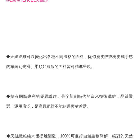
◎100%TENCEL天絲◎
◆天絲纖維可以變化出各種不同風格的面料，從似麂皮般或桃皮絨手感
的布面到光滑、柔順如絲般的面料皆可精準呈現。
◆擁有國際專利的優異纖維，是全新劃時代的奈米技術纖維，品質嚴
選、運用廣泛，是寢具絕對不能錯過素材首選。
◆天絲纖維純木漿提煉製造，100%可進行自然生物降解，絕對的天然