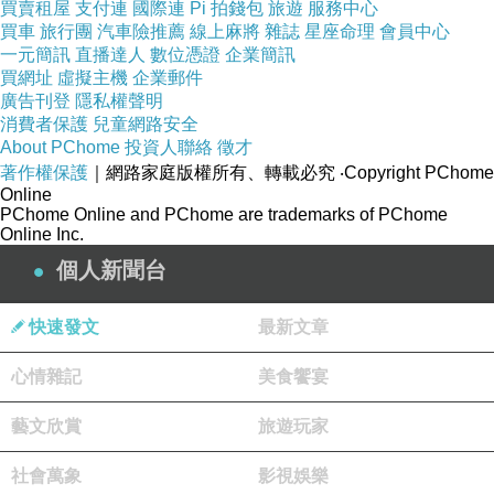
買賣租屋
支付連
國際連
Pi 拍錢包
旅遊
服務中心
買車
旅行團
汽車險推薦
線上麻將
雜誌
星座命理
會員中心
一元簡訊
直播達人
數位憑證
企業簡訊
買網址
虛擬主機
企業郵件
廣告刊登
隱私權聲明
消費者保護
兒童網路安全
About PChome
投資人聯絡
徵才
著作權保護
｜網路家庭版權所有、轉載必究
‧Copyright PChome
Online
PChome Online and PChome are trademarks of PChome
Online Inc.
個人新聞台
快速發文
最新文章
心情雜記
美食饗宴
藝文欣賞
旅遊玩家
社會萬象
影視娛樂