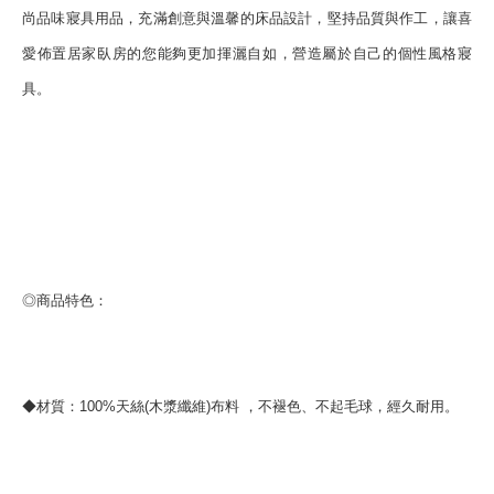
尚品味寢具用品，充滿創意與溫馨的床品設計，堅持品質與作工，讓喜
愛佈置居家臥房的您能夠更加揮灑自如，營造屬於自己的個性風格寢
具。
◎商品特色：
◆材質：100%天絲(木漿纖維)布料 ，不褪色、不起毛球，經久耐用。