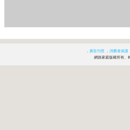
．
廣告刊登
．
消費者保護
網路家庭版權所有、轉載必究 