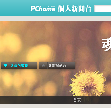
0
0
愛的鼓勵
訂閱站台
首頁