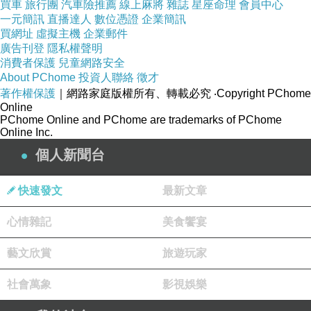
買車
旅行團
汽車險推薦
線上麻將
雜誌
星座命理
會員中心
品號：4095974
一元簡訊
直播達人
數位憑證
企業簡訊
買網址
虛擬主機
企業郵件
廣告刊登
隱私權聲明
消費者保護
兒童網路安全
About PChome
投資人聯絡
徵才
著作權保護
｜網路家庭版權所有、轉載必究
‧Copyright PChome
Online
世界最迷你外型，攜帶最方便
PChome Online and PChome are trademarks of PChome
萬用插孔設計適用世界各國設備
Online Inc.
商品已投保2000萬商品責任險
個人新聞台
快速發文
最新文章
心情雜記
美食饗宴
藝文欣賞
旅遊玩家
社會萬象
影視娛樂