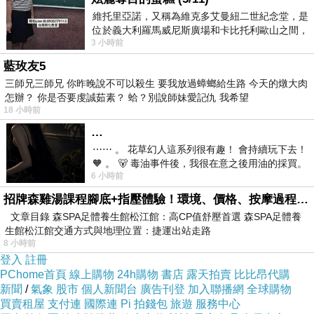
維托里亞諾，又稱為維克多艾曼紐二世紀念堂，是
位於義大利羅馬威尼斯廣場和卡比托利歐山之間，
而且在網路上購買，品質有保障又有七天鑑賞期，
3 小時前
用以紀念統一義大利統一後的的第一位國
不滿意可以退貨也不用擔心買貴!
藍玫友5
三師兄三師兄 你昨晚說不可以殺生 要我放過蟑螂給生路 今天的燉大肉
怎辦？ 你是否要虔誠茹素？ 蛤？別說師妹愛記仇 我希望
你一定要來看看【SAMPO 聲寶】旅行萬用轉接頭-
18 小時前
區域型(EP-UD2B-超值2入)~~
…
⋯⋯ 。 花草幻人這系列很有趣！ 會持續玩下去！
我是在這裡買的，多比較不吃虧唷!!
🧡 。 🐻 毒油事件後，我很在意之後用油的採買。
:
6 小時前
前天購買了我之前就很愛
招牌森雞湯課程腳底+指壓體驗！環境、價格、按摩過程全紀錄，森SPA足體養生館松江館最新價格表
文章目錄 森SPA足體養生館松江館：高CP值舒壓首選 森SPA足體養
生館松江館交通方式與地理位置：捷運出站走路
8 小時前
:
商品訊息
登入
註冊
PChome首頁
線上購物
24h購物
書店
露天拍賣
比比昂代購
新聞
/
氣象
股市
個人新聞台
廣告刊登
加入聯播網
全球購物
買賣租屋
支付連
國際連
Pi 拍錢包
旅遊
服務中心