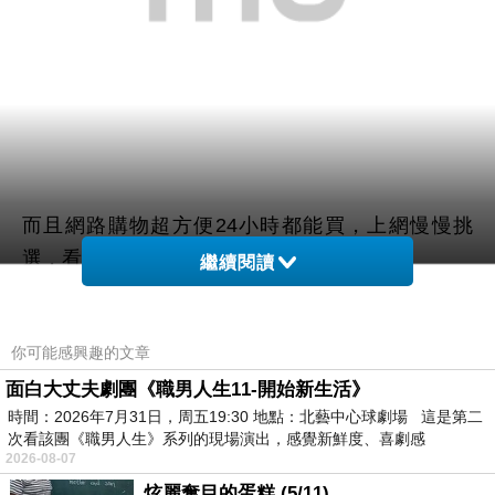
而且網路購物超方便24小時都能買，上網慢慢挑
選，看看網友鄉民心得文，
繼續閱讀
以及推薦
【SAMPO 聲寶】旅行萬用轉接頭-區域型
你可能感興趣的文章
(EP-UD2B-超值2入)
哪裡買最便宜.最划算!
面白大丈夫劇團《職男人生11-開始新生活》
時間：2026年7月31日，周五19:30 地點：北藝中心球劇場 這是第二
查了很多【SAMPO 聲寶】旅行萬用轉接頭-區域型
次看該團《職男人生》系列的現場演出，感覺新鮮度、喜劇感
(EP-UD2B-超值2入)的開箱.分享.評論跟比價的結
2026-08-07
果，發現它真的很棒!!!
炫麗奪目的蛋糕 (5/11)