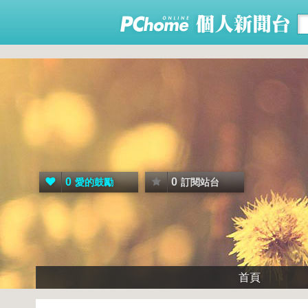
0
0
愛的鼓勵
訂閱站台
首頁