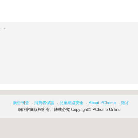
 ~
．
廣告刊登
．
消費者保護
．
兒童網路安全
．
About PChome
．
徵才
網路家庭版權所有、轉載必究 Copyright© PChome Online