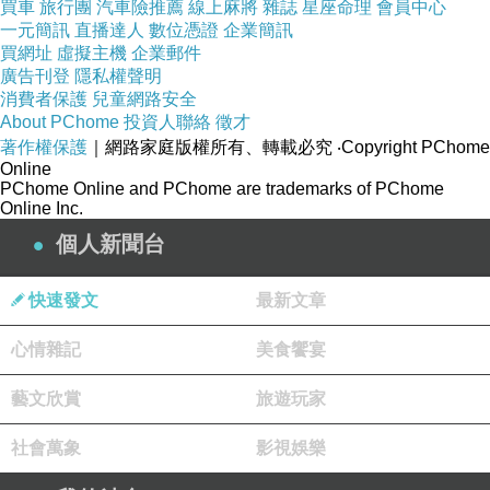
產地：日本
買車
旅行團
汽車險推薦
線上麻將
雜誌
星座命理
會員中心
一元簡訊
直播達人
數位憑證
企業簡訊
買網址
虛擬主機
企業郵件
廣告刊登
隱私權聲明
消費者保護
兒童網路安全
About PChome
投資人聯絡
徵才
營養標示
著作權保護
｜網路家庭版權所有、轉載必究
‧Copyright PChome
Online
PChome Online and PChome are trademarks of PChome
每一份量 15公克
Online Inc.
個人新聞台
本包裝含10份
快速發文
最新文章
心情雜記
美食饗宴
每份
藝文欣賞
旅遊玩家
社會萬象
影視娛樂
每100大卡