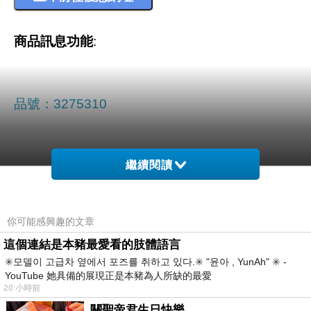
商品訊息功能
:
品號：3275310
繼續閱讀
超hot的蜜汁日本道地風味
你可能感興趣的文章
搭配超酥脆的米果
這個連結是本豬最愛看的肢體語言
讓您滿足挑剔味蕾的每一口
✳️모델이 고급차 옆에서 포즈를 취하고 있다.✳️ "윤아 , YunAh" ✳️ -
YouTube 她具備的展現正是本豬為人所缺的最愛
20 小時前
關聖帝君生日快樂