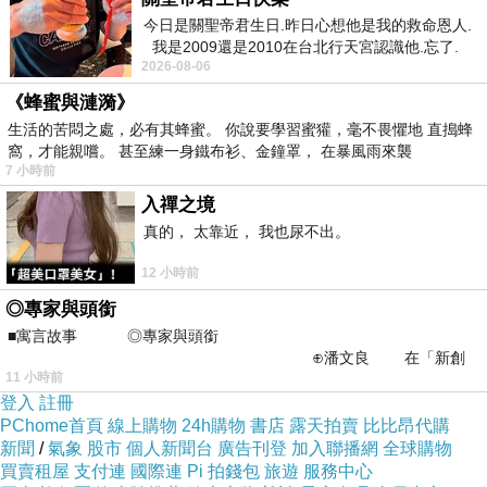
今日是關聖帝君生日.昨日心想他是我的救命恩人.
我是2009還是2010在台北行天宮認識他.忘了.
商品訊息描述
:
2026-08-06
一個奇摩交友的網友學
《蜂蜜與漣漪》
生活的苦悶之處，必有其蜂蜜。 你說要學習蜜獾，毫不畏懼地 直搗蜂
窩，才能親嚐。 甚至練一身鐵布衫、金鐘罩， 在暴風雨來襲
7 小時前
商品訊息簡述
:
入禪之境
真的， 太靠近， 我也尿不出。
成分：米(日本產)、砂糖、醬油(含大豆、小麥)麥芽糖、味
12 小時前
醂、糊精、馬鈴薯澱粉、食鹽、調味料氨基乙酸)
◎專家與頭銜
■寓言故事 ◎專家與頭銜
⊕潘文良 在「新創
內容量：10枚 150公克
11 小時前
之谷」裡——
登入
註冊
PChome首頁
賞味期限：6個月
線上購物
24h購物
書店
露天拍賣
比比昂代購
新聞
/
氣象
股市
個人新聞台
廣告刊登
加入聯播網
全球購物
買賣租屋
支付連
國際連
Pi 拍錢包
旅遊
服務中心