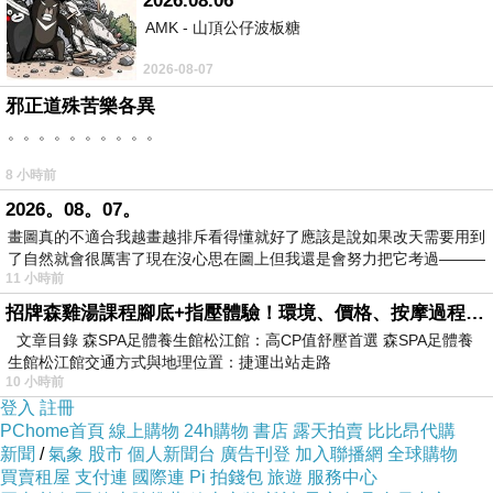
2026.08.06
AMK - 山頂公仔波板糖
2026-08-07
邪正道殊苦樂各異
。。。。。。。。。。
8 小時前
2026。08。07。
畫圖真的不適合我越畫越排斥看得懂就好了應該是說如果改天需要用到
了自然就會很厲害了現在沒心思在圖上但我還是會努力把它考過———
《超級
8
》似乎也是導演
J.J.
亞伯拉罕對過往的經典電影致
11 小時前
敬之作，尤其是整部片充滿《外星人
E.T.
》的相似元素於
招牌森雞湯課程腳底+指壓體驗！環境、價格、按摩過程全紀錄，森SPA足體養生館松江館最新價格表
其中，對於史蒂芬史匹柏的敬意推崇更是不言可喻，像是
文章目錄 森SPA足體養生館松江館：高CP值舒壓首選 森SPA足體養
生館松江館交通方式與地理位置：捷運出站走路
相去不遠的時空背景，同樣都以外星人做為劇情主軸，年
10 小時前
輕孩童為主要角色，以及親情互動的溫馨元素；至於《超
登入
註冊
級
8
》裡，那群為好友兩肋插刀的換帖死黨，則是讓我想起
PChome首頁
線上購物
24h購物
書店
露天拍賣
比比昂代購
新聞
/
氣象
股市
個人新聞台
廣告刊登
加入聯播網
全球購物
《七寶奇謀》共同出生入死的超級好朋友；劇中劇拍攝的
買賣租屋
支付連
國際連
Pi 拍錢包
旅遊
服務中心