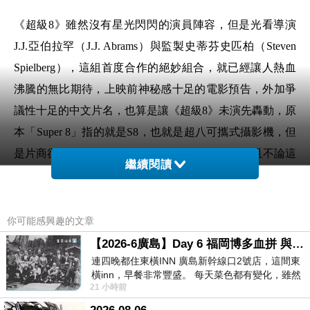
《超級
8
》雖然沒有星光閃閃的演員陣容，但是光看導演
J.J.
亞伯拉罕（
J.J. Abrams
）與監製史蒂芬史匹柏（
Steven
Spielberg
），這組首度合作的絕妙組合，就已經讓人熱血
沸騰的無比期待，上映前神秘感十足的電影預告，外加爭
議性十足的中文片名，也算是讓《超級
8
》未演先轟動，原
本「
Super 8
」指的就是
S8
，也就是超八可攜式攝影機，但
是片商卻選擇性失憶而直接翻譯為《超級
8
》，姑且不論這
繼續閱讀
看似意有所指的中文片名初衷為何，光是推出後的話題性
十足，對電影本身就是極為成功的宣傳手段，只是這游走
尺度邊緣的作法，對票房到底是好是壞，也只能靜觀市場
你可能感興趣的文章
的反應來做為評斷
~~
【2026-6廣島】Day 6 福岡博多血拼 與機場接送少年司機深夜對談
連四晚都住東橫INN 廣島新幹線口2號店，這間東
橫inn，早餐非常豐盛。 每天菜色都有變化，雖然
21 小時前
看到工作人員拿出料理包加熱，但