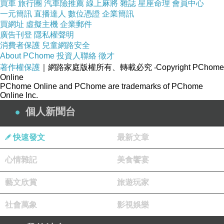
活屍電影，不禁讓人懷想起恐怖大師喬治羅密歐（
George
買車
旅行團
汽車險推薦
線上麻將
雜誌
星座命理
會員中心
一元簡訊
直播達人
數位憑證
企業簡訊
A. Romero
）的活屍傳奇；使用手搖超
8
攝影機拍電影的自
買網址
虛擬主機
企業郵件
由精神，則是共同見證
J.J.
亞伯拉罕與史蒂芬史匹柏在年少
廣告刊登
隱私權聲明
消費者保護
兒童網路安全
時同樣都是超
8
的狂熱紀念
~~
About PChome
投資人聯絡
徵才
著作權保護
｜網路家庭版權所有、轉載必究
‧Copyright PChome
Online
PChome Online and PChome are trademarks of PChome
Online Inc.
個人新聞台
快速發文
最新文章
心情雜記
美食饗宴
藝文欣賞
旅遊玩家
社會萬象
影視娛樂
故事的背景設定在
70
年代，一群生長於俄亥俄州鋼鐵小鎮