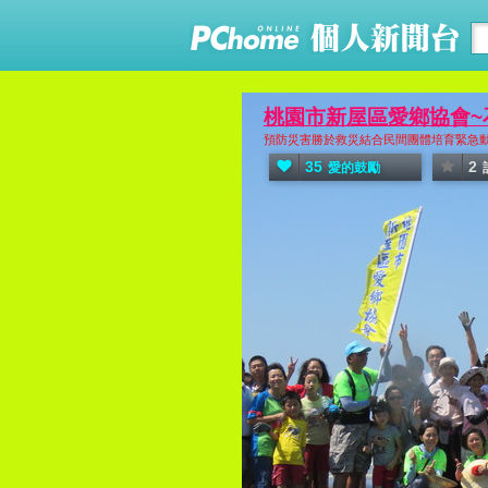
桃園市新屋區愛鄉協會~
預防災害勝於救災結合民間團體培育緊急動
35
2
愛的鼓勵