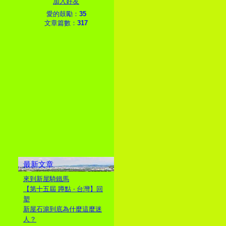
加入好友
愛的鼓勵：
35
文章篇數：
317
最新文章
來到新屋騎鐵馬
【第十五屆 蹲點 ‧ 台灣】回
塑
新屋石滬到底為什麼這麼迷
人？