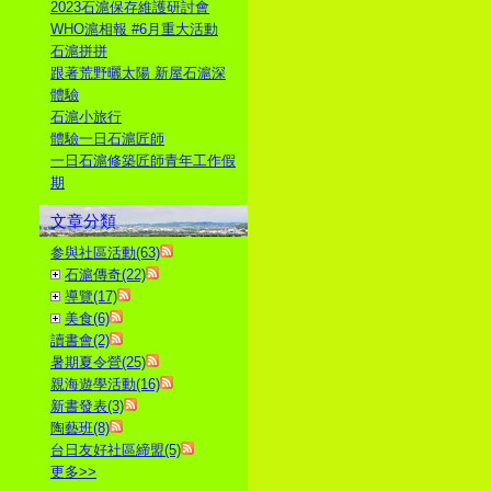
2023石滬保存維護研討會
WHO滬相報 #6月重大活動
石滬拼拼
跟著荒野曬太陽 新屋石滬深
體驗
石滬小旅行
體驗一日石滬匠師
一日石滬修築匠師青年工作假
期
文章分類
参與社區活動(63)
石滬傳奇(22)
導覽(17)
美食(6)
讀書會(2)
暑期夏令營(25)
親海遊學活動(16)
新書發表(3)
陶藝班(8)
台日友好社區締盟(5)
更多
>>