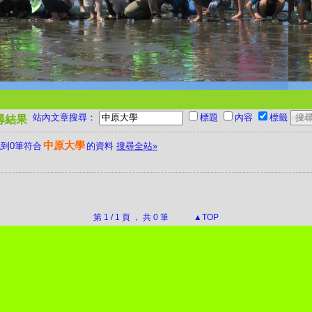
站內文章搜尋：
標題
內容
標籤
尋結果
中原大學
到0筆符合
的資料
搜尋全站»
第 1 / 1 頁 ， 共 0 筆
▲TOP