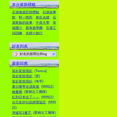
本台最新標籤
石滬修築匠師體驗
、
石滬故事
館
、
蚵一哨所
、
創生永續
、
石
滬家族的故事
、
中原大學
、
幸
福國小
、
親海遊學團
、
石滬工
頭訓練
、
永續小旅行
好友列表
好友的新聞台Blog
最新回應
當起駕鼓擂起
, (Teresa)
當起駕鼓擂起
, (雯)
當起駕鼓擂起
, (海琴)
夏日樂學走讀新屋
, (悄悄話)
繪畫樂
, (愛鄉志工團隊)
紅到日本去了～～
, (悄悄話)
台日友好社區締盟協定
, (悄悄
話)
突破921魔咒
, (愛鄉志工團隊)