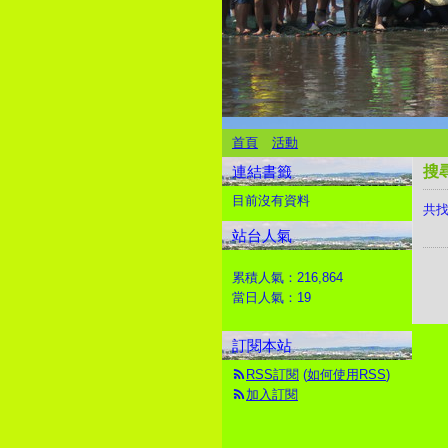
首頁
活動
連結書籤
搜
目前沒有資料
共找
站台人氣
累積人氣：
216,864
當日人氣：
19
訂閱本站
RSS訂閱
(
如何使用RSS
)
加入訂閱