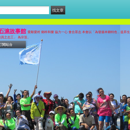
石滬故事館
愛鄰愛村 鄉梓和樂 協力一心 會合眾志 本會以「為發揚本鄉特色，提昇
員之志工」 為宗旨。
訂閱站台