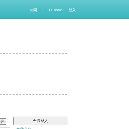
|
|
|
新聞
PChome
登入