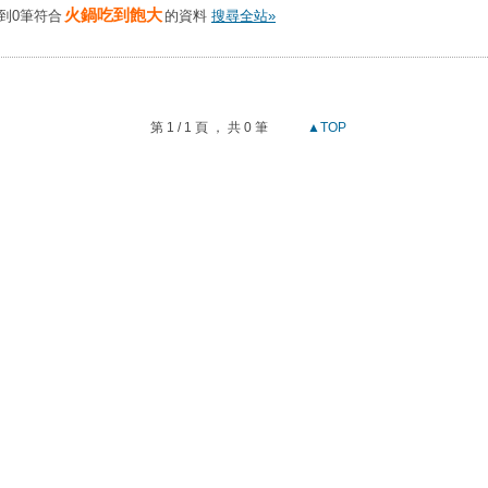
火鍋吃到飽大
到0筆符合
的資料
搜尋全站»
第 1 / 1 頁 ， 共 0 筆
▲TOP