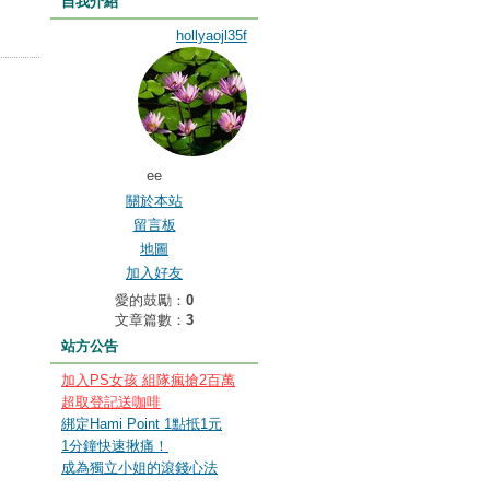
自我介紹
hollyaojl35f
ee
關於本站
留言板
地圖
加入好友
愛的鼓勵：
0
文章篇數：
3
站方公告
加入PS女孩 組隊瘋搶2百萬
超取登記送咖啡
綁定Hami Point 1點抵1元
1分鐘快速揪痛！
成為獨立小姐的滾錢心法