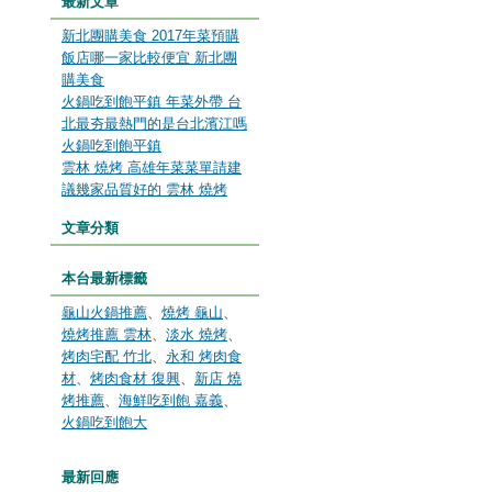
最新文章
新北團購美食 2017年菜預購
飯店哪一家比較便宜 新北團
購美食
火鍋吃到飽平鎮 年菜外帶 台
北最夯最熱門的是台北濱江嗎
火鍋吃到飽平鎮
雲林 燒烤 高雄年菜菜單請建
議幾家品質好的 雲林 燒烤
文章分類
本台最新標籤
龜山火鍋推薦
、
燒烤 龜山
、
燒烤推薦 雲林
、
淡水 燒烤
、
烤肉宅配 竹北
、
永和 烤肉食
材
、
烤肉食材 復興
、
新店 燒
烤推薦
、
海鮮吃到飽 嘉義
、
火鍋吃到飽大
最新回應