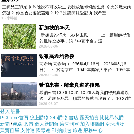
三師兄三師兄 你昨晚說不可以殺生 要我放過蟑螂給生路 今天的燉大肉
相當猛烈，團隊命中率高達58.7%之下，取得多
怎辦？ 你是否要虔誠茹素？ 蛤？別說師妹愛記仇 我希望
達11分領先，眼看終止連敗有望。
15 小時前
新加坡的45天
但自下半場開始，公牛大將巴特勒(Jimmy Butler)
新加坡的45天 文/林玉鳳 上一篇用佛得角
的世界盃故事，談「中葡平台」這
開始發威，這位本季首度入選明星賽肯定的好手
2026-08-06
正規賽終了前連拿關鍵7分，加上賈索(Pau
致敬高希均教授
Gasol)終場前11秒補進羅斯(Derrick Rose)的失
高希均 高希均（1936年4月16日—2026年8月6
日），生於南京市，1949年隨家人來台，1959年
手上籃，公牛奇蹟似的以98平將比賽逼入延長。
2026-08-06
赴美深造並取得經濟發展博士學位。曾任
希伯來書 - 離棄真道的後果
首度延長賽羅斯率先砍進三分彈，隨後賈索更包
希伯來書10:26-10:31 10:26因為我們得知真道以
辦5分，眼看公牛就要取得勝利，但關鍵16.2
後、若故意犯罪、贖罪的祭就再沒有了． 10:27惟
2026-08-07
有戰懼等候審判和那燒滅眾敵人的烈火
秒，湖人希爾砍進20呎遠距離一擊，雙方又進入
登入
註冊
2度延長。
PChome首頁
線上購物
24h購物
書店
露天拍賣
比比昂代購
新聞
/
氣象
股市
個人新聞台
廣告刊登
加入聯播網
全球購物
買賣租屋
支付連
國際連
Pi 拍錢包
旅遊
服務中心
▲賈索轉隊後首度返湖人主場，差點就扮演贏球