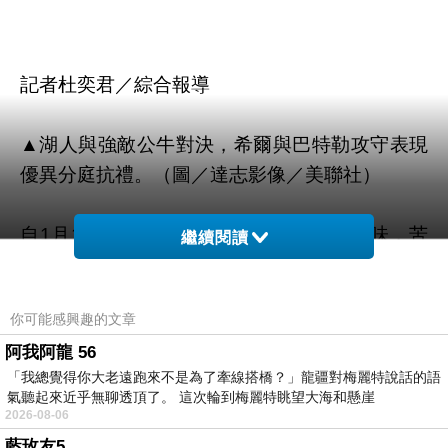
記者杜奕君／綜合報導
▲湖人與強敵公牛對決，希爾與巴特勒攻守表現
優異分庭抗禮。（圖／達志影像／美聯社）
自1月10日擊敗魔術後便從未再嘗勝利滋味，苦
繼續閱讀
吞本世紀最長「9連敗」的湖人軍團，30日面對
公牛一戰，靠著希爾(Jordan Hill)全場26分12籃
你可能感興趣的文章
帶動下，艱辛的在二度延長賽中以123比118擊退
阿我阿龍 56
風城大軍，終結這波隊史次長的9連敗，也拿下1
「我總覺得你大老遠跑來不是為了牽線搭橋？」龍疆對梅麗特說話的語
月份團隊第3勝。
氣聽起來近乎無聊透頂了。 這次輪到梅麗特眺望大海和懸崖
2026-08-06
與前役對巫師如出一轍，湖人在上半場打來攻勢
藍玫友5