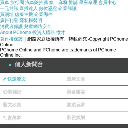
買車
旅行團
汽車險推薦
線上麻將
雜誌
星座命理
會員中心
功臣。（圖／達志影像／美聯社）
一元簡訊
直播達人
數位憑證
企業簡訊
買網址
虛擬主機
企業郵件
廣告刊登
隱私權聲明
第2度延長賽，雙方展開意志力與體能拚搏，公
消費者保護
兒童網路安全
About PChome
投資人聯絡
徵才
牛兩大將羅斯明顯命中率下滑，巴特勒也撞傷腿
著作權保護
｜網路家庭版權所有、轉載必究
‧Copyright PChome
部，讓湖人逮住機會，艾靈頓連番飆分，最終紫
Online
PChome Online and PChome are trademarks of PChome
金軍團總算以5分勝出。
Online Inc.
個人新聞台
此戰湖人終止9連敗最大功臣首推希爾，全場他
拿下26分、12籃板、2
火鍋
，幾次關鍵的進球與
快速發文
最新文章
籃板掌握，堪稱湖人贏球關鍵。射手艾靈頓也延
心情雜記
美食饗宴
續火熱手感拿23分，新秀克拉克森(Jordan
Clarkson)18分、4籃板、3助攻。
藝文欣賞
旅遊玩家
社會萬象
影視娛樂
公牛全場以巴特勒猛砍35分、7籃板最佳，諾亞