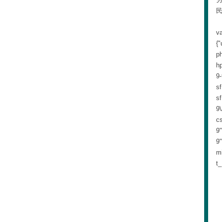
民
v
{"
ph
hp
9-
sf
sf
9\
cs
9"
9"
mi
t_