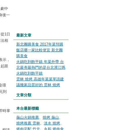
跟劇中
身後一
從1日
最新文章
準法相
新北團購美食 2017年菜預購
飯店哪一家比較便宜 新北團
購美食
表示，
火鍋吃到飽平鎮 年菜外帶 台
日起跟
北最夯最熱門的是台北濱江嗎
火鍋吃到飽平鎮
雲林 燒烤 高雄年菜菜單請建
議幾家品質好的 雲林 燒烤
染環
元到
文章分類
本台最新標籤
即時掌
龜山火鍋推薦
、
燒烤 龜山
、
燒烤推薦 雲林
、
淡水 燒烤
、
烤肉宅配 竹北
、
永和 烤肉食
，籲請