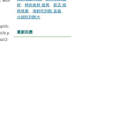
材
、
烤肉食材 復興
、
新店 燒
烤推薦
、
海鮮吃到飽 嘉義
、
火鍋吃到飽大
p\/fc.
最新回應
p\/b.p
a\/2-