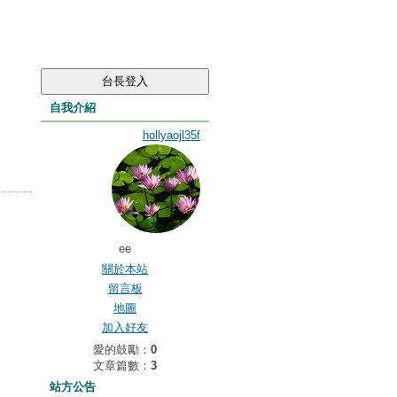
自我介紹
hollyaojl35f
ee
關於本站
留言板
地圖
加入好友
愛的鼓勵：
0
文章篇數：
3
站方公告