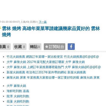
7-01-20 00:59:07| 人氣43| 回應0 |
下一篇
雲林 燒烤 高雄年菜菜單請建議幾家品質好的 雲林
燒烤
推薦
收藏
轉貼
訂閱站台
0
0
0
竹北火鍋推薦 網路訂年菜哪一家比較便宜 竹北火鍋推薦@E@@E@
大甲 麻辣火鍋 2017年菜宅配大家都訂哪家 大甲 麻辣火鍋
大甲 麻辣火鍋 上網訂年菜推薦哪裡最熱門 大甲 麻辣火鍋@E@@E@
新屋火鍋推薦 有沒有訂2017年菜外帶的網站 新屋火鍋推薦
麻辣火鍋 屏東 年菜推薦大家都去哪一家訂要好吃的喔 麻辣火鍋 屏東
大甲 麻辣火鍋
海鮮吃到飽 嘉義
龍潭 火鍋吃到飽
花蓮 火鍋吃到飽