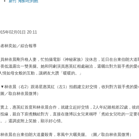
新竹 海鮮吃到飽
015年02月01日 20:11
記者林奕如／綜合報導
演員林依晨剛升格人妻，忙拍攝電影《神秘家族》沒休息，近日在台東伯朗大道
不畏低溫露出一雙美腿。她和同劇演員惠英紅相處融洽，還曬出對方親手煮的愛
2人情如母女般的互動，讓網友大讚「暖暖的。」
▲▼林依晨（右2）跟港星惠英紅（左1）拍戲建立好交情，收到對方親手煮的愛
（圖／取自林依晨微博）
事實上，惠英紅首度和林依晨合作，就建立起好交情，2人年紀雖相差22歲，彼
常投緣，親自下廚煮麵給對方，直接在微博以女兒來稱呼「煮給女兒吃的一定要
害。」還調皮附上笑臉，顯示好心情。
▲林依晨在台東伯朗大道慶殺青，寒風中大曬美腿。（圖／取自林依晨微博）