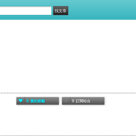
0
0
愛的鼓勵
訂閱站台