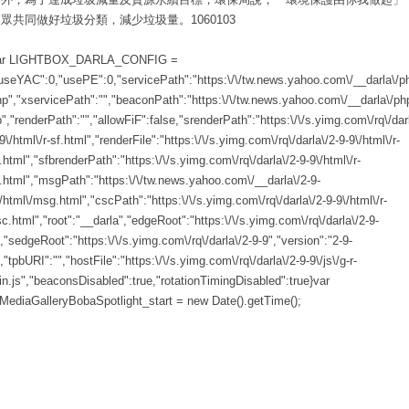
眾共同做好垃圾分類，減少垃圾量。1060103
ar LIGHTBOX_DARLA_CONFIG =
useYAC":0,"usePE":0,"servicePath":"https:\/\/tw.news.yahoo.com\/__darla\/ph
p","xservicePath":"","beaconPath":"https:\/\/tw.news.yahoo.com\/__darla\/ph
","renderPath":"","allowFiF":false,"srenderPath":"https:\/\/s.yimg.com\/rq\/darl
9\/html\/r-sf.html","renderFile":"https:\/\/s.yimg.com\/rq\/darla\/2-9-9\/html\/r-
.html","sfbrenderPath":"https:\/\/s.yimg.com\/rq\/darla\/2-9-9\/html\/r-
.html","msgPath":"https:\/\/tw.news.yahoo.com\/__darla\/2-9-
/html\/msg.html","cscPath":"https:\/\/s.yimg.com\/rq\/darla\/2-9-9\/html\/r-
c.html","root":"__darla","edgeRoot":"https:\/\/s.yimg.com\/rq\/darla\/2-9-
,"sedgeRoot":"https:\/\/s.yimg.com\/rq\/darla\/2-9-9","version":"2-9-
,"tpbURI":"","hostFile":"https:\/\/s.yimg.com\/rq\/darla\/2-9-9\/js\/g-r-
n.js","beaconsDisabled":true,"rotationTimingDisabled":true}var
MediaGalleryBobaSpotlight_start = new Date().getTime();