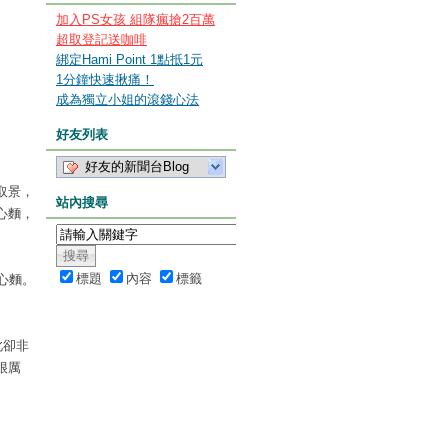
加入PS女孩 組隊瘋搶2百萬
超取登記送咖啡
綁定Hami Point 1點抵1元
1分鐘快速揪痛！
成為獨立小姐的滾錢心法
好友列表
好友的新聞台Blog
取景，
站內搜尋
心麵，
標題
內容
標籤
心麵。
此卻非
很厲