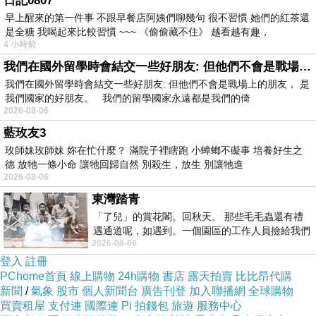
日記0807
丹尼婊姐第一個提到的人
早上醒來的第一件事 不跟早餐店阿姨們聊幾句 很不習慣 她們的紅茶還
是全糖 我喝起來比較習慣 ~~~ 《偷偷藏不住》 越看越有趣，
說前妻或前女友帶給他心裡陰影讓他不敢踏入感情
4 小時前
轉身就跟其他女人曖昧或是娶其他女人
我們在國外留學時會結交一些好朋友: 但他們不會是戰場上的朋友
有一個我前陣子刪除他臉書好友
我們在國外留學時會結交一些好朋友: 但他們不會是戰場上的朋友， 是
我們國家的好朋友。 我們的留學國家永遠都是我們的倚
對
2026-08-06
其實我之前就刪過了
藍玫友3
但他又私訊說要加好友
玫師妹玫師妹 妳在忙什麼？ 滿院子裡瞎跑 小蟑螂不礙事 培養好生之
德 放牠一條小命 讓牠回歸自然 別殺生，放生 別讓牠進
但加了又沒有任何互動是在莊孝維
2026-08-06
好險
東灣踏青
我已經對他沒有任何感情
「了兒」的賞花閣。回秋天。 那些毛毛蟲還有禮
遇通道呢，如遇到。一個園區的工作人員撿給我們
就當清理廢棄物
2026-08-06
細賞。
掰掰
登入
註冊
PChome首頁
線上購物
24h購物
書店
露天拍賣
比比昂代購
還有講到第二類型
新聞
/
氣象
股市
個人新聞台
廣告刊登
加入聯播網
全球購物
我就想到剛來台北上班遇到一個超帥的國標舞伴叫葉繼輝
買賣租屋
支付連
國際連
Pi 拍錢包
旅遊
服務中心