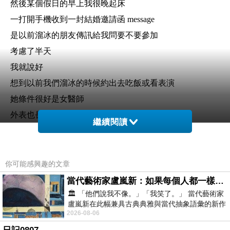
然後某個假日的早上我很晚起床
一打開手機收到一封結婚邀請函 message
是以前溜冰的朋友傳訊給我問要不要參加
考慮了半天
我就說好
想到以前我們溜冰的時候約出去吃飯或看表演
她條件很好是女醫師
外表也長的不錯很活潑
繼續閱讀
可惜情路不順
說有教授追她也是愛理不理的
之後我沒有繼續溜冰
你可能感興趣的文章
頂多只能在臉書看她的近況
當代藝術家盧嵐新：如果每個人都一樣，這世界該有多無聊？
🏛️ 「他們說我不像。」「我笑了。」 當代藝術家
這讓我想到
盧嵐新在此幅兼具古典典雅與當代抽象語彙的新作
自己啄琢磨磨這麼久
2026-08-06
中，以沈靜的藍色空間為背景，描繪了
得到的只是失望