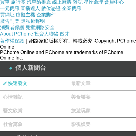
買車
旅行團
汽車險推薦
線上麻將
雜誌
星座命理
會員中心
< ps. 我打真名的時候竟然隔天 Google 就搜到
一元簡訊
直播達人
數位憑證
企業簡訊
嚇死
買網址
虛擬主機
企業郵件
廣告刊登
隱私權聲明
趕快改名字 >
消費者保護
兒童網路安全
也是搞曖昧
About PChome
投資人聯絡
徵才
好像要追求妳
著作權保護
｜網路家庭版權所有、轉載必究
‧Copyright PChome
Online
甚至追到我摩托車旁邊說想要認識我
PChome Online and PChome are trademarks of PChome
Online Inc.
結果呢
個人新聞台
莫名其妙搞消失
手機怎麼打都不接
快速發文
最新文章
那時候我終於知道人間蒸發這四個字怎麼唸
心情雜記
最後一次我看到他的時候
美食饗宴
是在師大分部的國標舞會上
藝文欣賞
旅遊玩家
那時他還在舞池抱起我
社會萬象
影視娛樂
時隔20幾年後
我又遇到同樣的事情發生在我身上