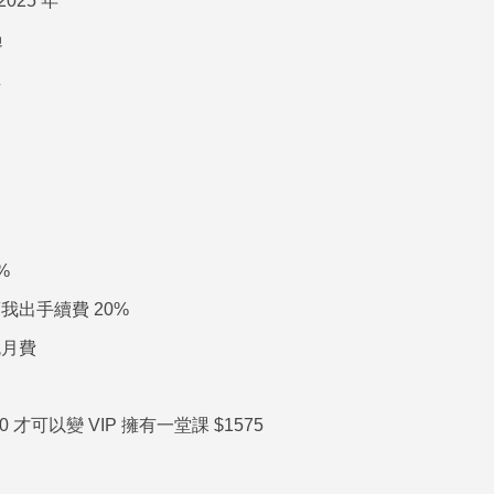
025 年
過
租
的
%
出手續費 20%
免月費
600 才可以變 VIP 擁有一堂課 $1575