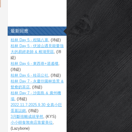
最新回應
桂林 Day 5 - 程陽八寨
, (沛緹)
桂林 Day 5 - 伏波山遇見能量強
大的易經老師 & 榕湖景區
, (沛
緹)
桂林 Day 6 - 東西巷+逍遙樓
,
(沛緹)
桂林 Day 6 - 桂花公社
, (沛緹)
桂林 Day 7 - 永慶坊園林造景 &
鴛鴦奶茶店
, (沛緹)
桂林 Day 7 - 沙面島 & 廣州機
場
, (沛緹)
2022.11.7-2025.9.30 全真小巨
蛋墓誌銘
, (沛緹)
3月斷捨離成就斐然
, (KYS)
小小樹食敦南店靠窗美位
,
(Lazybone)