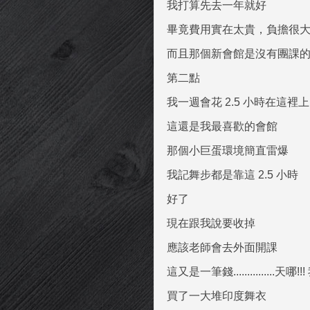
我打算先去一年就好
畢竟費用實在太貴，負擔很
而且那個新會館是沒有團課
第二點
我一週會花 2.5 小時在這裡
這還是我最喜歡的會館
那個小巨蛋環境簡直雷爆
我記舞步都是靠這 2.5 小時
好了
現在跟我說要收掉
應該老師會去外面開課
這又是一筆錢...............天
買了一大堆印度舞衣