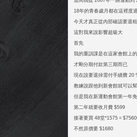
這間我從 2007年一路運動到 2
18年的青春歲月都在這裡度
今天才真正從內部確認要退
這對我來說影響超級大
首先
我的重訓課是在這家會館上
才剛分期付款第三期而已
現在說要退掉需付手續費 20 
教練說跟他到新會館就可以幫我
但是我在新運動會館第一年
第二年就要收月費 $599
接著要買 48堂*1575 = $75
不然原價要 $1680