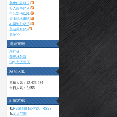
美食紀錄(312)
好人好事(251)
生活點滴(191)
遊山玩水(585)
心留海外(216)
美哉吳哥(26)
更多
>>
連結書籤
粉紅妹
我愛林敲敲
Gigi 每天每天
站台人氣
累積人氣：
12,423,234
當日人氣：
2,955
訂閱本站
RSS訂閱
(
如何使用RSS
)
加入訂閱