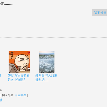
.....
我要檢舉
望
妳以為我喜歡看
身為台灣人我說
妳的小孩嗎?
幾句話....
0
)
| 個人分類:
有事靠么
|
事