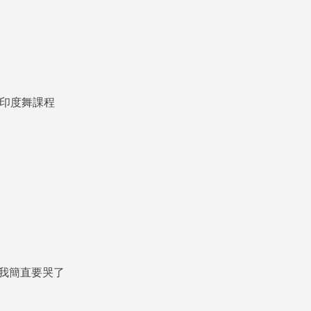
大
的
上印度舞課程
哪!!! 我簡直要哭了