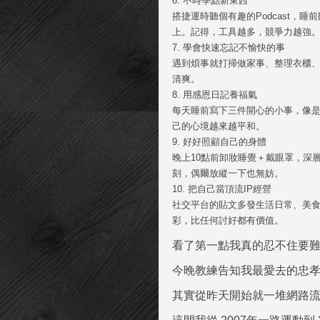
6. 不時學點新東西
搭捷運時聽個有趣的Podcast，
上。記得，工具越多，競爭力越強
7. 學會快速忘記不愉快的事
遇到煩事就打掃做家事、整理衣櫃
清爽。
8. 用感恩日記養福氣
每天睡前寫下三件開心的小事，像
己的心境越來越平和。
9. 好好照顧自己的身體
晚上10點前卸妝睡覺＋戴眼罩，深
刻，偶爾放縱一下也無妨。
10. 把自己當頂流IP經營
社交平台的貼文多發生活日常、美
彩，比任何討好都有價值。
看了第一點我真的忍不住要
今晚教練告知我最愛去的忠孝館
其實從昨天開始就一堆網路