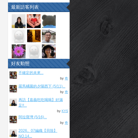
最新訪客列表
好友動態
不確定的未來...
by
奇
羅馬橘園的夕陽西下 (5/11)...
by
奇
再訪【嘉義吃吃喝喝】好滿
足!!...
by
KYS
阿拉寶灣 (5/16)...
by
奇
2026。07編織【貝殼】
NO.14...