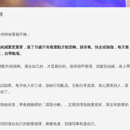
後
任何時候看都不晚：
純減重更重要，過了35歲只有靠運動才能逆轉。跳有氧、快走或瑜珈，每天靠
挺，自帶氣場。
吸睛配件就很夠。適合自己的，才是最好的。保持指甲整潔、頭髮別油膩，身上帶
試試副業。每月收入存三成，放銀行別亂花。主動分享資源、真心讚美別人，當
歡你了。
或情緒依靠，學會婚姻裡的「課題分離」。定期清理負能量朋友，靠近有能量的
，找到適合自己的能量循環，療癒焦慮，別讓瑣事耗盡自己。