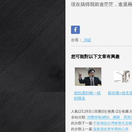
現在搞得我前途茫茫，進退兩難....
台長：
沛緹
您可能對以下文章有興趣
就怕遇到豬一樣
蘇菲雅=很失
的隊友
人氣(23,263) | 回應(0)| 推薦 (
2
)| 收藏 (
全站分類:
消費情報(網拍、網購、買賣)
此分類下一篇:
不敢相信台灣會發生這種
此分類上一篇:
蒐集朋友更年期的心得