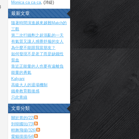
Monica ca ca ca
, (沛緹)
得
最新文章
隨著時間演進越來越難Match的
三觀
第二次打鐵劑之超混亂的一天
有氣質又讓人感覺舒服的女人
為什麼不能跟我當朋友？
如何發現不是老了而是缺鐵性
貧血
靠近正能量的人也要有遠離負
能量的勇氣
Kalyani
高級大人的退場機制
鐵拳教育觀後感
只此青綠
文章分類
關於胃的(22)
到韓國玩(73)
輕舞飛揚(326)
愛貓摸摸(64)