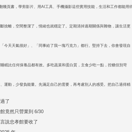
睡前翻幾頁書，學剪影片、用AI工具、手機攝影這些實用技能，生活和工作都能用
。
、斷捨離，空間整潔了，情緒也就穩定了。定期清掉過期關係與雜物，讓生活更
是「今天天氣很好」、「同事給了我一塊巧克力」都行。堅持下去，你會發現自
層睡眠比任何保養品都有效。多吃蔬菜和蛋白質，主食少吃一點，控糖但別苛
食、運動，少發負能量。先滿足自己的需要，再考慮別人的感受。把自己過得精
難過了
竟然只營業到 6/30
流言說忠孝館要收了