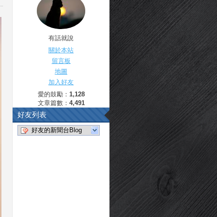
有話就說
關於本站
留言板
地圖
加入好友
愛的鼓勵：
1,128
文章篇數：
4,491
好友列表
好友的新聞台Blog