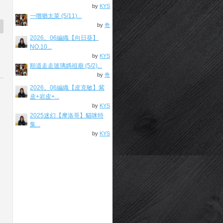
by
KYS
一嚐猶太菜 (5/11)...
by
奇
2026。06編織【向日葵】
NO.10...
by
KYS
順道走走玻璃媽祖廟 (5/2)...
by
奇
2026。06編織【皮克敏】紫
皮+岩皮+...
by
KYS
2025迷幻【摩洛哥】貓咪特
集...
by
KYS