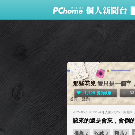
那些花兒
愛只是一個字，直
1,128
33
愛的鼓勵
首頁
活動
2025-05-13 01:25:41| 人氣23,263| 回應0 |
該來的還是會來，會倒
推薦
收藏
轉貼
2
0
0