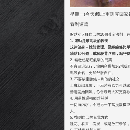
星期一(今天)晚上重訓完回家
看到這篇
盤點女人旺自己的10個黃金法則，
1. 運動是最高級的醫美
規律健身＋體態管理。緊緻線條比單
牆站10分鐘，戒掉駝背含胸，站得
2. 精緻感是旺氣場的門票
不盲目追流行，簡約穿搭加1-2樣
點淡香氣，更加舒服自在。
3.
不要放棄賺錢＋利他的社交
上班就認真做，下班若有餘力可以
善意開始回流，你會發現大家更喜
4. 用男性邏輯經營關係
一切向內求，不把另一半當提款機
人。
5. 找到自己的充電方式
種花、看書、看展，或是放空發呆