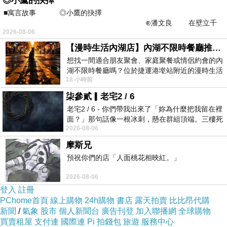
◎小鷹的抉擇
■寓言故事 ◎小鷹的抉擇
⊕潘文良 在壁立千
2026-08-06
仞的懸崖上，有一座遮天蔽
【漫時生活內湖店】內湖不限時餐廳推薦｜捷運港墘站美食，聚餐、約會、家庭聚會首選，正餐甜點一次滿足
想找一間適合朋友聚會、家庭聚餐或情侶約會的內
湖不限時餐廳嗎？位於捷運港墘站附近的漫時生活
18 小時前
內湖店，從捷運站步行約4分鐘即可抵
柒參貳▎老宅2 / 6
老宅2 / 6 - 你們帶我出來了「妳為什麼把我留在裡
面？」那句話像一根冰刺，懸在群組頂端。三樓死
2026-08-06
死盯著照片裡的人。那個人確實站在
摩斯兄
預祝你們的店「人面桃花相映紅。」
2026-08-06
登入
註冊
PChome首頁
線上購物
24h購物
書店
露天拍賣
比比昂代購
新聞
/
氣象
股市
個人新聞台
廣告刊登
加入聯播網
全球購物
買賣租屋
支付連
國際連
Pi 拍錢包
旅遊
服務中心