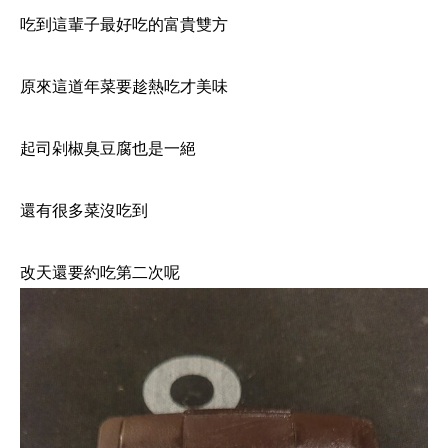
吃到這輩子最好吃的富貴雙方
原來這道年菜要趁熱吃才美味
起司剁椒臭豆腐也是一絕
還有很多菜沒吃到
改天還要約吃第二次呢