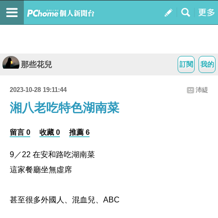
那些花兒
訂閱
我的
2023-10-28 19:11:44
沛緹
湘八老吃特色湖南菜
留言 0
收藏 0
推薦 6
9／22 在安和路吃湖南菜
這家餐廳坐無虛席
甚至很多外國人、混血兒、ABC