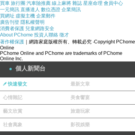
買車
旅行團
汽車險推薦
線上麻將
雜誌
星座命理
會員中心
一元簡訊
直播達人
數位憑證
企業簡訊
買網址
虛擬主機
企業郵件
廣告刊登
隱私權聲明
消費者保護
兒童網路安全
About PChome
投資人聯絡
徵才
著作權保護
｜網路家庭版權所有、轉載必究
‧Copyright PChome
Online
PChome Online and PChome are trademarks of PChome
Online Inc.
個人新聞台
快速發文
最新文章
心情雜記
美食饗宴
藝文欣賞
旅遊玩家
社會萬象
影視娛樂