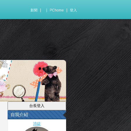
|
|
|
新聞
PChome
登入
自我介紹
沛緹