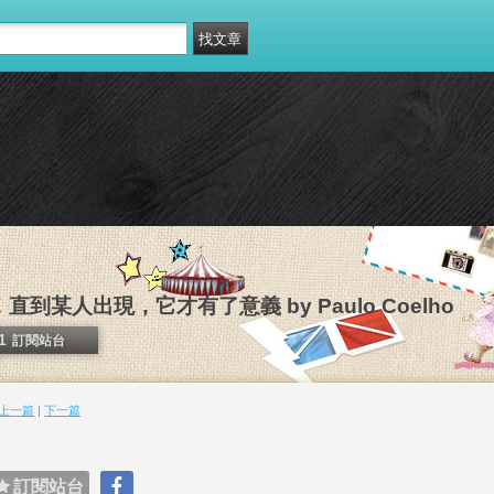
到某人出現，它才有了意義 by Paulo Coelho
1
訂閱站台
上一篇
|
下一篇
訂閱站台