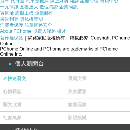
買車
旅行團
汽車險推薦
線上麻將
雜誌
星座命理
會員中心
一元簡訊
直播達人
數位憑證
企業簡訊
買網址
虛擬主機
企業郵件
廣告刊登
隱私權聲明
紅豆水消水腫>
【美國加州 Aperio】金盞花修護平衡水凝
消費者保護
兒童網路安全
About PChome
投資人聯絡
徵才
霜30ML
著作權保護
｜網路家庭版權所有、轉載必究
‧Copyright PChome
Online
momo美妝產品，愛美不可錯過！
PChome Online and PChome are trademarks of PChome
Online Inc.
個人新聞台
快速發文
最新文章
心情雜記
美食饗宴
【巴麗維亞】情緣之美(頂級加大100%精梳棉孕
藝文欣賞
旅遊玩家
韟“犮]被套組臺灣精製)
社會萬象
影視娛樂
【NOVELLE】春漾花園系列雙人兩用被床包組
(粉嫩花海)