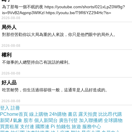
為了那每一個不眠的夜 https://youtube.com/shorts/021xLpZ0W9g?
is=9VvB2Aqpnp3WIKzl https://youtu.be/T9R6YZ294Hc?is=
2026-08-08
商品訊息功能
:
局外人
對那些苦勸你以大局為重的人來說，你只是他們眼中的局外人。
2026-08-08
品號：2960156
權利
不做事的人總堅持自己有說話的權利。
2026-08-08
美國專櫃香氛保養品牌
好人品
本產品絕無添加 防腐劑 礦物油
吃苦耐勞，但生活過得卻很一般，這通常是人品好造成的。
Aperio明星商品
2026-08-08
部落客一致好評
登入
註冊
回購率百分百
PChome首頁
線上購物
24h購物
書店
露天拍賣
比比昂代購
新聞
/
氣象
股市
個人新聞台
廣告刊登
加入聯播網
全球購物
買賣租屋
支付連
國際連
Pi 拍錢包
旅遊
服務中心