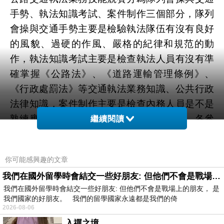
手勢、執法知識考試、案件制作三個部分，隊列
會操與交通手勢主要是檢驗執法隊伍有沒有良好
的風貌、過硬的作風、嚴格的紀律和規范的動
作，執法知識考試主要是檢查執法人員有沒有準
確掌握《公路法》、《道路運輸管理條例》、
《行政處罰法》等交通執法業務知識、公共行政
法律知識，案件制作主要是檢查內務人員是不是
熟練應用網絡操作系統進行違章案卷制作。各參
繼續閱讀
賽隊在競賽過程中切磋瞭技藝，鍛煉瞭能力，展
示瞭風采，業務技能得以提高、幹勁得以鼓舞、
你可能感興趣的文章
士氣得以激勵、精神面貌得以展現。本次競賽的
我們在國外留學時會結交一些好朋友: 但他們不會是戰場上的朋友
圓滿舉行，對進一步推進高速公路交通執法隊伍
我們在國外留學時會結交一些好朋友: 但他們不會是戰場上的朋友， 是
專業化、規范化、標準化、正規化建設，塑造良
我們國家的好朋友。 我們的留學國家永遠都是我們的倚
好形象，提升公眾知名度，推進交通執法文化“大
2026-08-06
發展、大繁榮”，加快高速公路交通執法和管理事
入禪之境