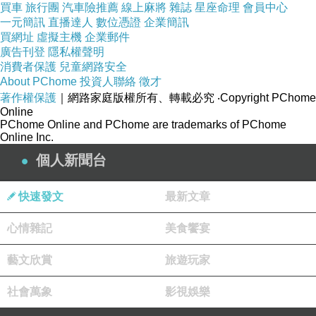
苗栗信貸借款 2016申請信貸年息 嘉義汽車貸款
買車
旅行團
汽車險推薦
線上麻將
雜誌
星座命理
會員中心
救急信貸年息
一元簡訊
直播達人
數位憑證
企業簡訊
買網址
虛擬主機
企業郵件
廣告刊登
隱私權聲明
消費者保護
兒童網路安全
About PChome
投資人聯絡
徵才
著作權保護
｜網路家庭版權所有、轉載必究
‧Copyright PChome
Online
PChome Online and PChome are trademarks of PChome
Online Inc.
個人新聞台
快速發文
最新文章
心情雜記
美食饗宴
藝文欣賞
旅遊玩家
社會萬象
影視娛樂