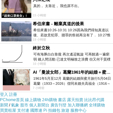
真的， 太靠近， 我也尿不出。
業發展有著極大的推動作用。
15 小時前
新聞來源http://news.hexun.com/2012-11-
希伯來書 - 離棄真道的後果
01/147492389.html
希伯來書10:26-10:31 10:26因為我們得知真道以
後、若故意犯罪、贖罪的祭就再沒有了． 10:27惟
19 小時前
有戰懼等候審判和那燒滅眾敵人的烈火
新竹機車借款免留車信貸年息
終於立秋
車貸信貸台北文山車貸信貸
可有海豚白白靠攏 再次遙迢氣旋 可再饒過一遍窮
弱 雖人間活動 已達文明極致之浪費 但又何干質樸
第二順位利率多少免費諮詢試算
10 小時前
者 只能白白陪葬
軍公教房屋貸款利率信貸年息
AI「曼波女郎」葛蘭1961年的結婚＋蜜月旅行 #戀上老電影 #葛蘭 #粟子
1961年5月至12月 葛蘭的結婚與蜜月旅行5月04日
用身分證汽車貸款勞工紓困貸款率利2016申請信
葛蘭（1933～2026）偕同未婚夫高福全（1916～
7 小時前
2004）乘郵輪赴倫敦6月15日於英國倫敦St.S
貸年息 房貸信用貸款那一家銀行比較快利率多少
登入
註冊
免費諮詢試算 信用貸款借貸利率
PChome首頁
線上購物
24h購物
書店
露天拍賣
比比昂代購
新聞
/
氣象
股市
個人新聞台
廣告刊登
加入聯播網
全球購物
桃園龍潭農地貸款中和房屋汽車貸款 房貸增貸
買賣租屋
支付連
國際連
Pi 拍錢包
旅遊
服務中心