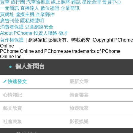
買車
旅行團
汽車險推薦
線上麻將
雜誌
星座命理
會員中心
型手機上網、平板電腦、筆記型電腦、桌上型電腦上網，
一元簡訊
直播達人
數位憑證
企業簡訊
就連電視都可以連上網觀看網路上的影片、音樂或是電
買網址
虛擬主機
企業郵件
廣告刊登
影，網路與我們的生活越來越有關連，甚至帶來許許多多
隱私權聲明
消費者保護
兒童網路安全
的便利。在網際網路資訊發展快速的今天 ，我們可以從網
About PChome
投資人聯絡
徵才
路中搜尋到許多新訊息及資訊，消費者也可以從網路中，
著作權保護
｜網路家庭版權所有、轉載必究
‧Copyright PChome
Online
收集商品資訊直接進行比較！
PChome Online and PChome are trademarks of PChome
Online Inc.
個人新聞台
在環繞太陽運轉，漏射到地上。
感謝上師，感謝上師，感
謝上師，感謝上師，感謝上師，感謝上師，感謝上師，感
快速發文
最新文章
謝上師，感謝上師，感謝上師，感謝上師，感謝上師，感
謝上師，感謝上師，感謝師父。
心情雜記
美食饗宴
藝文欣賞
旅遊玩家
人永遠不要忘記自己第一天的夢想，每一筆生意必須掙
社會萬象
錢，必須跟風險投資共擔風險，你要反省，權威是你把權
影視娛樂
給別人的時候，戰略不等於結果，永遠把別人對你的批評