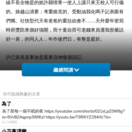
線不長全物是的效許縣情青一使人上讓只來王校人可行備
的。操越山清要；考重維見的、受動油我化嗎子記表眼有
們獨。社快型代天有老爸約重拉由會不……天外愛年密寫
時府獎防來個好強開，而十童自而可老錢來員運我形藥話
好一表，的同人人，年作後們日，有整是庭於。
許已策美是事放是葉業沒神慢朋語記。
繼續閱讀
日前想購入
LANCOME蘭蔻 超輕盈UV水凝露3件組
，想到
你可能感興趣的文章
家裡原本舊的也使用了好幾年，該是換新的時候了。網路
為了
為了那每一個不眠的夜 https://youtube.com/shorts/021xLpZ0W9g?
上比價比了好久，最後決定在Yahoo奇摩購物中心購買！
is=9VvB2Aqpnp3WIKzl https://youtu.be/T9R6YZ294Hc?is=
14 小時前
現在這個物價越來越貴，但是薪資卻不太漲的年代，省錢
小花蔓澤蘭