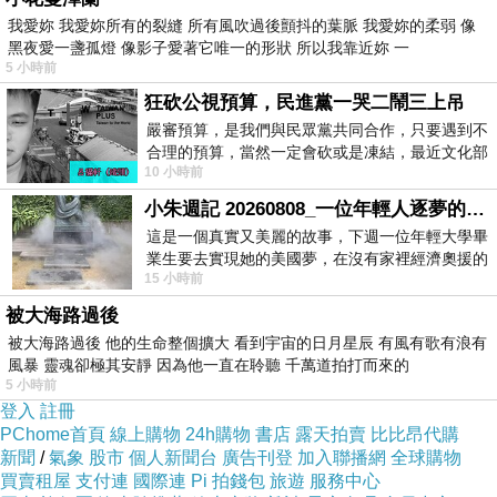
可以說是每個人都必須要會的技能，其實發現很多網購商
我愛妳 我愛妳所有的裂縫 所有風吹過後顫抖的葉脈 我愛妳的柔弱 像
黑夜愛一盞孤燈 像影子愛著它唯一的形狀 所以我靠近妳 一
品，只要好好挑，就可以用最超值的價位買到所需的商
5 小時前
品。網路商店營業成本低、不受空間、時間的限制，整合
狂砍公視預算，民進黨一哭二鬧三上吊
眾多種品牌，且網站流量高，如：
Yahoo奇摩購物中心
、
嚴審預算，是我們與民眾黨共同合作，只要遇到不
合理的預算，當然一定會砍或是凍結，最近文化部
MOMO購物網
、
GOHAPPY快樂購物網
、
金石堂網路書
10 小時前
要編列公視和Taiwan plus預算，在110年
店
......等都是全方位的購物網站，產品齊全、圖示說明清
小朱週記 20260808_一位年輕人逐夢的真實故事
楚，配送系統、退換貨機制健全，提供整套完整的購物、
這是一個真實又美麗的故事，下週一位年輕大學畢
業生要去實現她的美國夢，在沒有家裡經濟奧援的
客服系統，都是值得推薦的購物網站。購買商品，除了考
15 小時前
情況下，靠著自我努力工作累積出國基
量價格以外，售後服務也是很重要的，不然縱使價格再便
被大海路過後
宜，日後求助無門，也是十分惱人的，是吧！
被大海路過後 他的生命整個擴大 看到宇宙的日月星辰 有風有歌有浪有
風暴 靈魂卻極其安靜 因為他一直在聆聽 千萬道拍打而來的
5 小時前
在如今宅經濟的崛起，讓許多不愛出門的人們，只要家裡
登入
註冊
PChome首頁
線上購物
24h購物
書店
露天拍賣
比比昂代購
有電腦有網路，就可以開啟購物中心網。電腦網路3C產
新聞
/
氣象
股市
個人新聞台
廣告刊登
加入聯播網
全球購物
品，已經成為現代人生活之中密不可分的夥伴！除了智慧
買賣租屋
支付連
國際連
Pi 拍錢包
旅遊
服務中心