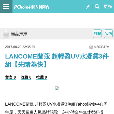
極品推推
訂閱
我的
2017-08-20 22:35:29
hl363312x
LANCOME蘭蔻 超輕盈UV水凝露3件
組【先睹為快】
留言 0
收藏 0
推薦 0
LANCOME蘭蔻 超輕盈UV水凝露3件組
Yahoo購物中心周
年慶，天天嚴選人氣品牌限殺！24小時全年無休都好找 ·