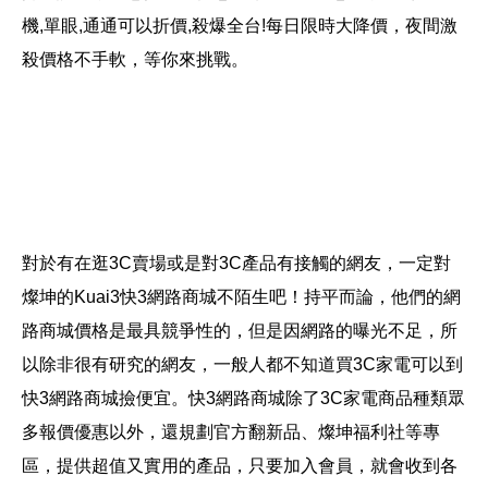
機,單眼,通通可以折價,殺爆全台!每日限時大降價，夜間激
殺價格不手軟，等你來挑戰。
對於有在逛3C賣場或是對3C產品有接觸的網友，一定對
燦坤的Kuai3快3網路商城不陌生吧！持平而論，他們的網
路商城價格是最具競爭性的，但是因網路的曝光不足，所
以除非很有研究的網友，一般人都不知道買3C家電可以到
快3網路商城撿便宜。快3網路商城除了3C家電商品種類眾
多報價優惠以外，還規劃官方翻新品、燦坤福利社等專
區，提供超值又實用的產品，只要加入會員，就會收到各