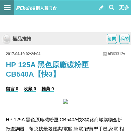
極品推推
訂閱
我的
2017-04-19 02:24:04
hl363312x
HP 125A 黑色原廠碳粉匣
CB540A【快3】
留言 0
收藏 0
推薦 0
HP 125A 黑色原廠碳粉匣 CB540A
快3網路商城購物金折
抵查詢器，幫您找最殺優惠!電腦,筆電,智慧型手機,家電,相