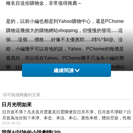
種名目送你購物金，非常值得推薦～
是的，以前小編也都是到Yahoo購物中心，還是PChome
購物這幾個大的購物網站shopping，但慢慢的發現......這
個......這個......價格......好像不太優惠耶......#$%^$#@。沒
錯，小編幾乎可以肯地的說，Yahoo、PChome的報價是
最貴的，所以現在Yahoo、PChome幾乎只淪為小編的瀏
覽、比價工具。看到喜歡的東西，小編喜歡到專門的網站
繼續閱讀
去購買，比如說3C、家電類的東西，建議到燦坤的Kuai3
快3網路商城去購買。
你可能感興趣的文章
購買3C商品，除了考量價格以外，售後服務也是很重要
日月光明如來
日月豈不淨？凡夫見月雲遮見日雲障便言日月不淨，日月豈不淨耶？日
的，燦坤擁有全台密集的實體門市，讓你不用擔心後續的
月豈為汝分別？本淨、本念、本法、本心。真性本然，體自空寂，性相
維修問題，不然縱使價格再便宜，日後求助無門，也是十
2026-08-09
分惱人的，是吧！
我與AI討論的小說劇情(20)