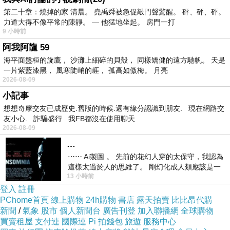
第二十章：燒掉的家 清晨。 堯禹舜被急促敲門聲驚醒。 砰、砰、砰。
力道大得不像平常的陳靜。 — 他猛地坐起。 房門一打
日前想購入
HP 125A 黑色原廠碳粉匣 CB540A
，問過幾間
9 小時前
經銷商都表示舊款已經賣完，已沒有舊款庫存了，剛好看
阿我阿龍 59
海平面盤桓的旋鷹， 沙灘上細碎的貝殼， 同樣矯健的遠方馳帆。 天是
到燦坤快3網頁上還有賣，就線上預約到門市付款取貨。
一片紫藍漆黑， 風寒陡峭的崕， 孤高如傲梅。 月亮
有的時候這些商品的價格還真的頗殺的，於是乎，這一款
2026-08-09
CP值破表的：
HP 125A 黑色原廠碳粉匣 CB540A
，在最
小記事
近燦坤狂打快3快閃購物日，趁著燦坤快三會員特典的時
想想奇摩交友已成歷史.舊版的時候.還有緣分認識到朋友. 現在網路交
友小心. 詐騙盛行 我FB都沒在使用聊天
候趕緊下手，超低價限量商品再辛苦也值得！
2026-08-09
…
HP 125A 黑色原廠碳粉匣 CB540A
⋯⋯ Ai製圖 。 先前的花幻人穿的太保守，我認為
這樣太過於人的思維了。 剛幻化成人類應該是一
13 小時前
絲不掛吧？ 當然這樣是創不出
登入
註冊
PChome首頁
線上購物
24h購物
書店
露天拍賣
比比昂代購
新聞
/
氣象
股市
個人新聞台
廣告刊登
加入聯播網
全球購物
買賣租屋
支付連
國際連
Pi 拍錢包
旅遊
服務中心