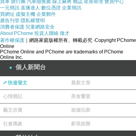
買車
旅行團
汽車險推薦
線上麻將
雜誌
星座命理
會員中心
一元簡訊
直播達人
數位憑證
企業簡訊
買網址
虛擬主機
企業郵件
廣告刊登
隱私權聲明
消費者保護
兒童網路安全
About PChome
投資人聯絡
徵才
著作權保護
｜網路家庭版權所有、轉載必究
‧Copyright PChome
Online
PChome Online and PChome are trademarks of PChome
HP CB540A黑色碳粉匣
Online Inc.
個人新聞台
快速發文
最新文章
心情雜記
美食饗宴
藝文欣賞
旅遊玩家
社會萬象
影視娛樂