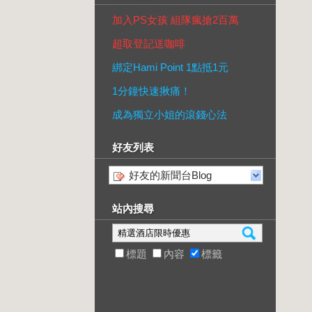
加入PS女孩 組隊瘋搶2百萬
超取登記送咖啡
綁定Hami Point 1點抵1元
1分鐘快速揪痛！
成為獨立小姐的滾錢心法
好友列表
好友的新聞台Blog
站內搜尋
標題
內容
標籤