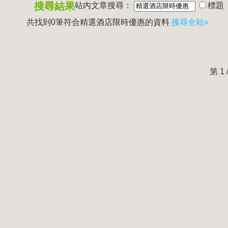
搜尋結果
站內文章搜尋：
標題
共找到0筆符合
精選酒店限時優惠
的資料
搜尋全站»
第 1