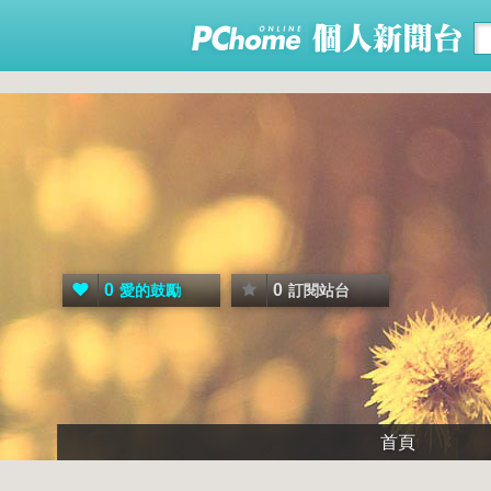
0
0
愛的鼓勵
訂閱站台
首頁