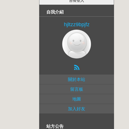
自我介紹
hjltzz9bpjfz
關於本站
留言板
地圖
加入好友
站方公告