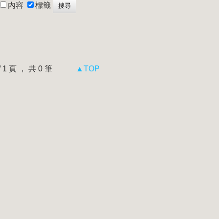
內容
標籤
 / 1 頁 ， 共 0 筆
▲TOP