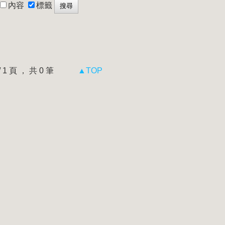
內容
標籤
 / 1 頁 ， 共 0 筆
▲TOP