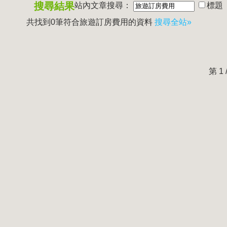
搜尋結果
站內文章搜尋：
標題
共找到0筆符合
旅遊訂房費用
的資料
搜尋全站»
第 1