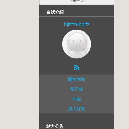
自我介紹
hjltzz9bpjfz
關於本站
留言板
地圖
加入好友
站方公告