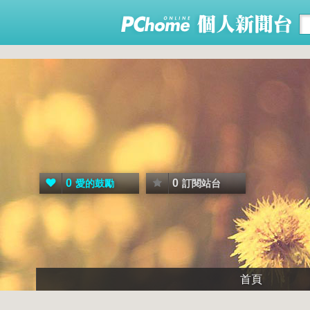
0
0
愛的鼓勵
訂閱站台
首頁