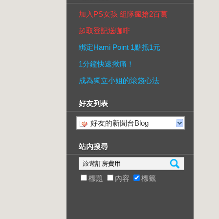
加入PS女孩 組隊瘋搶2百萬
超取登記送咖啡
綁定Hami Point 1點抵1元
1分鐘快速揪痛！
成為獨立小姐的滾錢心法
好友列表
好友的新聞台Blog
站內搜尋
標題
內容
標籤