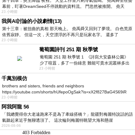
第十四章：炎王降臨 夜裡。 天堂工作室只剩冷氣低鳴。 堯禹舜坐在螢
幕前，盯著DreamSeed不停跳動的資料流。 門忽然被推開。 堯天
23 小時前
我與AI討論的小說劇情(13)
第十三章：被扭曲的真相 那天晚上。 堯禹舜又回到了夢境。 白色荒原
依舊寂靜。 但這一次，天空漂浮的不再只是玩家名字。 還多了
23 小時前
葡萄園詩刊 251 期 秋季號
葡萄園 251 期 秋季號 1 《詩寫大安森林公園》
少了喧囂，多了一份綠意 難能可貴水泥叢林多出
23 小時前
一
千萬別模仿
brothers and sisters, friends and neighbors
https://youtube.com/shorts/hUfepoOgSak?is=xX2f827BaG4S69iR
23 小時前
https
阿我阿龍 56
「我總覺得你大老遠跑來不是為了牽線搭橋？」龍疆對梅麗特說話的語
氣聽起來近乎無聊透頂了。 這次輪到梅麗特眺望大海和懸崖
2026-08-06