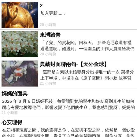
2
加入更新......
20 小時前
東灣踏青
「了兒」的賞花閣。回秋天。 那些毛毛蟲還有禮
遇通道呢，如遇到。一個園區的工作人員撿給我們
20 小時前
細賞。
典藏封面聊兩句-【天外金球】
這部是白素以未婚妻身分出場唯一的一次 架構分
上下半場，中場則在《原子空間》開小差 故事背
21 小時前
景影射西藏境外流亡 地下組織
媽媽的面具
2026 年 8 月 6 日媽媽死後，每當讀到她的學生和好友寫到其生前如何
耐心有愛地教導他們，影響改變了他們的生命，我也感到驚訝，媽媽的
21 小時前
心安理得
在幻相和現實之間，我的選擇是你，在愛與不愛之間，依然是一個缺愛
的小孩，在夢與清醒之間，看見了自己的慾望和墮落，與你分享，你説