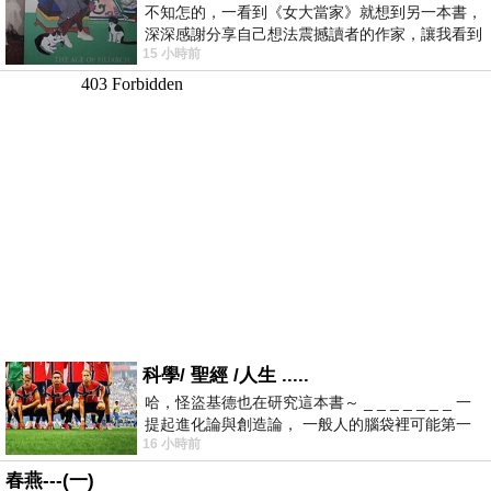
不知怎的，一看到《女大當家》就想到另一本書，
深深感謝分享自己想法震撼讀者的作家，讓我看到
15 小時前
不同樣貌的家庭！ 《女大
科學/ 聖經 /人生 .....
哈，怪盜基德也在研究這本書～ _ _ _ _ _ _ _ 一
提起進化論與創造論， 一般人的腦袋裡可能第一
16 小時前
時間就有「 進化論很科
春燕---(一)