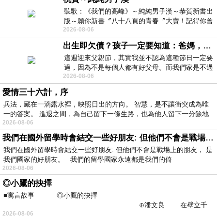
聽歌：《我們的高峰》～純純男子漢～恭賀新書出
版～願你新書〞八十八頁的青春〞大賣！記得你曾
2026-08-06
經在我的版留言…「好讚的圖^^感覺大家
出生即欠債？孩子一定要知道：爸媽，其實我不欠你們
這週迎來父親節，其實我並不認為這種節日一定要
過，因為不是每個人都有好父母。而我們家是不過
2026-08-06
節的，平時也沒什麼儀式感，生活趨近冷
愛情三十六計，序
兵法，藏在一滴露水裡，映照日出的方向。 智慧，是不讓衝突成為唯
一的答案。 進退之間，為自己留下一條生路，也為他人留下一分餘地
2026-08-06
我們在國外留學時會結交一些好朋友: 但他們不會是戰場上的朋友
我們在國外留學時會結交一些好朋友: 但他們不會是戰場上的朋友， 是
我們國家的好朋友。 我們的留學國家永遠都是我們的倚
2026-08-06
◎小鷹的抉擇
■寓言故事 ◎小鷹的抉擇
⊕潘文良 在壁立千
2026-08-06
仞的懸崖上，有一座遮天蔽