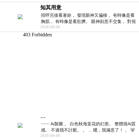
知其用意
招呼完後看著妳， 發現眼神又偏移， 有時像是看
胸肌， 有時像是看肚臍。 眼神刻意不交集， 對視
2026-08-06
視線不對齊， 讓我很難不
…
⋯⋯ Ai製圖 。 白色秋海棠花的幻形。 整體很Ai質
感。 不過我不討厭。 。 ... 嗯，我滿意了！ 。 🐻
2026-08-06
昨中