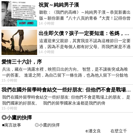
祝賀～純純男子漢
聽歌：《我們的高峰》～純純男子漢～恭賀新書出
版～願你新書〞八十八頁的青春〞大賣！記得你曾
14 小時前
經在我的版留言…「好讚的圖^^感覺大家
出生即欠債？孩子一定要知道：爸媽，其實我不欠你們
這週迎來父親節，其實我並不認為這種節日一定要
過，因為不是每個人都有好父母。而我們家是不過
14 小時前
節的，平時也沒什麼儀式感，生活趨近冷
愛情三十六計，序
兵法，藏在一滴露水裡，映照日出的方向。 智慧，是不讓衝突成為唯
一的答案。 進退之間，為自己留下一條生路，也為他人留下一分餘地
15 小時前
我們在國外留學時會結交一些好朋友: 但他們不會是戰場上的朋友
我們在國外留學時會結交一些好朋友: 但他們不會是戰場上的朋友， 是
我們國家的好朋友。 我們的留學國家永遠都是我們的倚
15 小時前
◎小鷹的抉擇
■寓言故事 ◎小鷹的抉擇
⊕潘文良 在壁立千