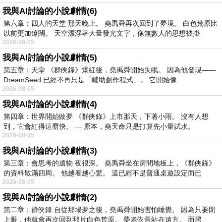
我與AI討論的小說劇情(6)
第六章：四人的天堂 那天晚上。 堯禹舜再次回到了夢境。 白色荒原比
以前更加遼闊。 天空漂浮著大量發光文字，像無數人的思想被掛
2026-08-05
我與AI討論的小說劇情(5)
第五章：天堂 《群俠錄》爆紅後，堯禹舜開始失眠。 因為他發現——
DreamSeed 已經不再只是「輔助創作程式」。 它開始像
2026-08-05
我與AI討論的小說劇情(4)
第四章：世界開始做夢 《群俠錄》上市那天，下著小雨。 沒有人想
到，它會紅得這麼快。 — 原本，堯天命只是打算先小量試水。
2026-08-05
我與AI討論的小說劇情(3)
第三章：會思考的遺物 夜很深。 堯禹舜坐在房間地板上，《群俠錄》
的資料散滿四周。 他越看越心驚。 這已經不是普通桌遊設定而已
2026-08-05
我與AI討論的小說劇情(2)
第二章：群俠錄 自從那場夢之後，堯禹舜開始害怕睡覺。 因為只要閉
上眼，他就會再次回到那片白色荒原。 夢老依舊站在遠方。 而黑