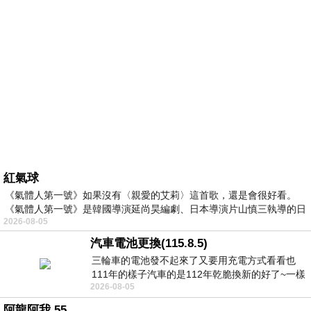
紅氣球
《氣體人第一號》如果沒有〈親愛的艾莉〉這首歌，還是會很好看。
《氣體人第一號》是韓國導演延尚昊編劇、日本導演片山慎三執導的日
2026-08-05
汽車電池更換(115.8.5)
三輪車的電池發不起來了又要用充電方式看看也
111年的樣子汽車的是112年乾脆換新的好了~一樣
2026-08-05
在阿炮電池買的漲了一百多塊吧
阿龍阿我 55