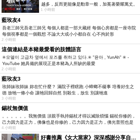
越多，反而更能像是勳章一般，加冕著榮耀萬丈。
1 小時前
習慣一如縱容，成了再難輕輕放下的罪證
藍玫友4
吾老三師兄吾老三師兄 每個人都是一部大藏經 每個心房都是一座寺院
每個視事都是一個觀想 不論大大或小小都自在 心不拘於形
2 小時前
這個連結是本豬最愛看的肢體語言
✳️모델이 고급차 옆에서 포즈를 취하고 있다.✳️ "윤아 , YunAh" ✳️ -
YouTube 她具備的展現正是本豬為人所缺的最愛
2 小時前
藍玫友3
玫師妹玫師妹 妳在忙什麼？ 滿院子裡瞎跑 小蟑螂不礙事 培養好生之
德 放牠一條小命 讓牠回歸自然 別殺生，放生 別讓牠進
3 小時前
錫杖無價值
。。。。。。我無價值 須親手執持錫杖才得以滅除煩惱 錫杖你修的，
己力因力是正力，佛像也是你修的，己力因力是正力，佛光普照也是
4 小時前
好書推薦《女大當家》深深感謝分享自己想法震撼讀者的作家，讓我看到不同樣貌的家庭！