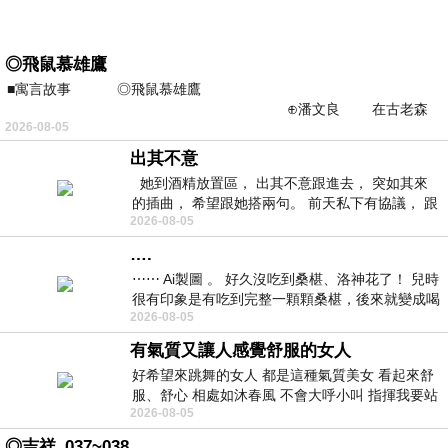
◎飛鼠慕雄鷹
■寓言故事 ◎飛鼠慕雄鷹
⊕潘文良 在古老森
2026-08-05
林的底層，住著一隻小飛鼠
出其不意
她到酒精放置區， 出其不意跟進去， 突如其來
的插曲， 希望跟她搭兩句。 前天私下有協議， 跟
2026-08-05
著阿弟丟拉基
….
⋯⋯ Ai製圖 。 好久沒吃到桑椹、洛神花了！ 兒時
很有印象是有吃到完整一顆顆桑椹，後來就變成喝
2026-08-05
桑椹汁。 現在是連喝都沒喝
有氣質又讓人感覺舒服的女人
好希望來跳舞的女人 都是這種氣質美女 看起來舒
服、舒心 相處如沐春風 不會大呼小叫 指揮我要站
2026-08-05
哪個位子 妳老幾？？
◎吉祥_037~038