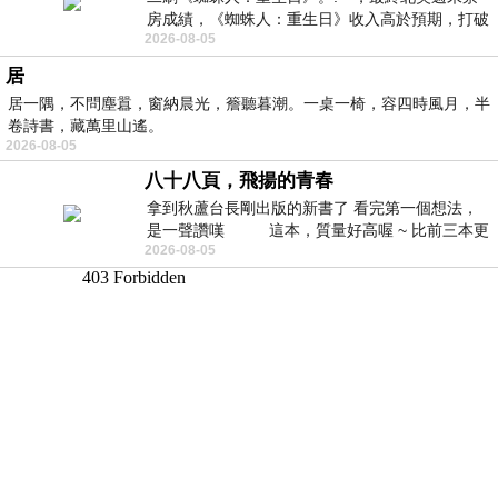
房成績，《蜘蛛人：重生日》收入高於預期，打破
2026-08-05
《復仇者聯盟：終局之戰》記錄，成為
居
居一隅，不問塵囂，窗納晨光，簷聽暮潮。一桌一椅，容四時風月，半
卷詩書，藏萬里山遙。
2026-08-05
八十八頁，飛揚的青春
拿到秋蘆台長剛出版的新書了 看完第一個想法，
是一聲讚嘆 這本，質量好高喔 ~ 比前三本更
2026-08-05
勝一