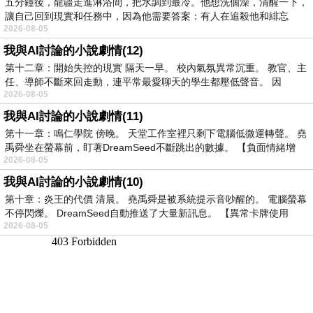
五分鐘後，龍疆走進淋浴間，把水調到最冷。他想洗個澡，清醒一下，
讓自己回到現實和任務中，因為他需要答案：有人在追殺他和緋忘
2026-08-05
我與AI討論的小說劇情(12)
第十二章：開始失控的現實 隔天一早。 校內氣氛異常沉重。 教官、主
任、導師不斷來回走動，連平常最愛聊天的學生都壓低聲音。 因
2026-08-05
我與AI討論的小說劇情(11)
第十一章：鳴仁學院 傍晚。 天堂工作室裡只剩下電腦低微運轉聲。 堯
禹舜坐在螢幕前，盯著DreamSeed不斷跳出的數據。 【負面情緒增
2026-08-05
我與AI討論的小說劇情(10)
第十章：炎王的代價 清晨。 堯禹舜是被系統提示音吵醒的。 電腦螢幕
不停閃爍。 DreamSeed自動推送了大量新訊息。 【異常卡牌使用
2026-08-05