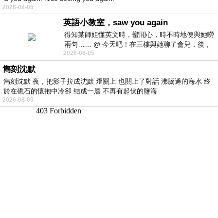
2026-08-05
英語小教室，saw you again
得知某師姐懂英文時，蠻開心，時不時地便與她嘮
兩句…… @ 今天吧！在三樓與她聊了會兒，後，
2026-08-05
下二樓居然又撞到她，於是
雋刻沈默
雋刻沈默 夜，把影子拉成沈默 燈關上 也關上了對話 沸騰過的海水 終
於在礁石的懷抱中冷卻 结成一層 不再有起伏的鹽海
2026-08-05