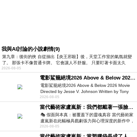
我與AI討論的小說劇情(9)
第九章：後街的俠 自從抽出【炎王邪殺】後，天堂工作室的氣氛就變
了。 那張卡不像普通卡牌。 它會讓人不舒服。 只要盯著卡面太久
2026-08-05
電影鯊籠絕境2026 Above & Below 2026 Movie
電影鯊籠絕境2026 Above & Below 2026 Movie
Directed by Jesse V. Johnson Written by Tony
2026-08-05
Giordano Starring Laura Maran
當代藝術家盧嵐新：我們都戴著一張臉，可真正的自己，總藏在那些被塗抹、被覆蓋的痕跡裡
🎭 假面與本真：被覆蓋下的靈魂真容 當代藝術家
盧嵐新在此幅極具戲劇張力與心理深度的新作中，
2026-08-05
運用質感豐富的紙材肌理、墨痕與大膽的
當代藝術家盧嵐新：當塑膠袋長成了人的模樣，我們的目光是否學會了放下偏見？