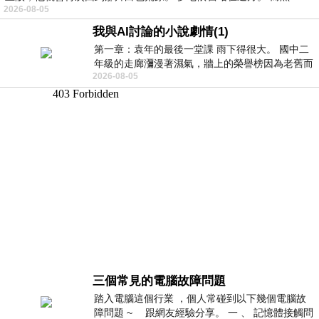
2026-08-05
我與AI討論的小說劇情(1)
第一章：袁年的最後一堂課 雨下得很大。 國中二
年級的走廊瀰漫著濕氣，牆上的榮譽榜因為老舊而
2026-08-05
微微捲起。 堯禹舜站在辦公室外，手
三個常見的電腦故障問題
踏入電腦這個行業 ，個人常碰到以下幾個電腦故
障問題 ~ 跟網友經驗分享。 一 、 記憶體接觸問