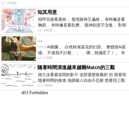
17 小時前
仞的懸崖上，有一座遮天蔽
知其用意
招呼完後看著妳， 發現眼神又偏移， 有時像是看
胸肌， 有時像是看肚臍。 眼神刻意不交集， 對視
18 小時前
視線不對齊， 讓我很難不
…
⋯⋯ Ai製圖 。 白色秋海棠花的幻形。 整體很Ai質
感。 不過我不討厭。 。 ... 嗯，我滿意了！ 。 🐻
19 小時前
昨中
隨著時間演進越來越難Match的三觀
很久沒看葳老闆的影片 這部還蠻推薦的 但 我發現
隨著時間的推進 強調個人自由不忍耐 想要找三觀
21 小時前
接近的不要說對象 連朋友都超