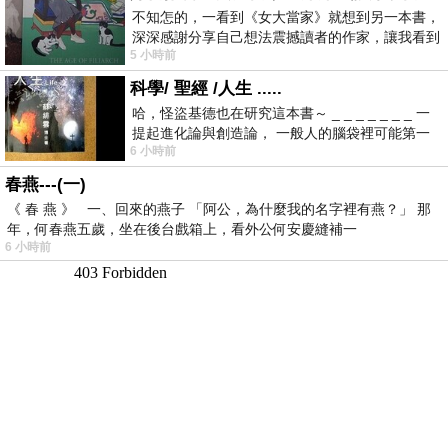
不知怎的，一看到《女大當家》就想到另一本書，
深深感謝分享自己想法震撼讀者的作家，讓我看到
5 小時前
不同樣貌的家庭！ 《女大
科學/ 聖經 /人生 .....
哈，怪盜基德也在研究這本書～ _ _ _ _ _ _ _ 一
提起進化論與創造論， 一般人的腦袋裡可能第一
6 小時前
時間就有「 進化論很科
春燕---(一)
《 春 燕 》 一、回來的燕子 「阿公，為什麼我的名字裡有燕？」 那
年，何春燕五歲，坐在後台戲箱上，看外公何安慶縫補一
6 小時前