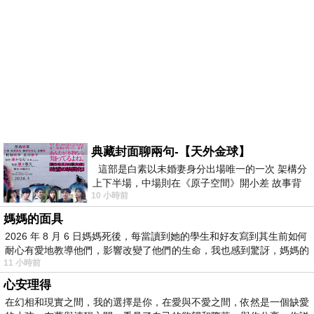
典藏封面聊兩句-【天外金球】
這部是白素以未婚妻身分出場唯一的一次 架構分
上下半場，中場則在《原子空間》開小差 故事背
10 小時前
景影射西藏境外流亡 地下組織
媽媽的面具
2026 年 8 月 6 日媽媽死後，每當讀到她的學生和好友寫到其生前如何
耐心有愛地教導他們，影響改變了他們的生命，我也感到驚訝，媽媽的
11 小時前
心安理得
在幻相和現實之間，我的選擇是你，在愛與不愛之間，依然是一個缺愛