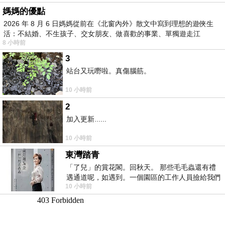
媽媽的優點
2026 年 8 月 6 日媽媽從前在《北窗內外》散文中寫到理想的遊俠生
活：不結婚、不生孩子、交女朋友、做喜歡的事業、單獨遊走江
8 小時前
湖⋯⋯，
3
站台又玩嘢啦。真傷腦筋。
10 小時前
2
加入更新......
10 小時前
東灣踏青
「了兒」的賞花閣。回秋天。 那些毛毛蟲還有禮
遇通道呢，如遇到。一個園區的工作人員撿給我們
10 小時前
細賞。