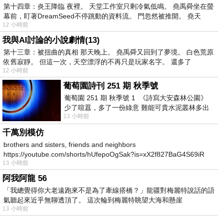
第十四章：炎王降臨 夜裡。 天堂工作室只剩冷氣低鳴。 堯禹舜坐在螢
幕前，盯著DreamSeed不停跳動的資料流。 門忽然被推開。 堯天
12 小時前
我與AI討論的小說劇情(13)
第十三章：被扭曲的真相 那天晚上。 堯禹舜又回到了夢境。 白色荒原
依舊寂靜。 但這一次，天空漂浮的不再只是玩家名字。 還多了
12 小時前
葡萄園詩刊 251 期 秋季號
葡萄園 251 期 秋季號 1 《詩寫大安森林公園》
少了喧囂，多了一份綠意 難能可貴水泥叢林多出
13 小時前
一
千萬別模仿
brothers and sisters, friends and neighbors
https://youtube.com/shorts/hUfepoOgSak?is=xX2f827BaG4S69iR
13 小時前
https
阿我阿龍 56
「我總覺得你大老遠跑來不是為了牽線搭橋？」龍疆對梅麗特說話的語
氣聽起來近乎無聊透頂了。 這次輪到梅麗特眺望大海和懸崖
13 小時前