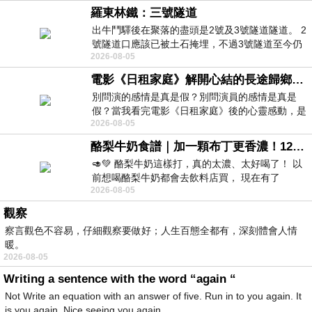
羅東林鐵：三號隧道
出牛鬥驛後在聚落的盡頭是2號及3號隧道隧道。 2
號隧道口應該已被土石掩埋，不過3號隧道至今仍
2026-08-05
存在。從台7丙牛鬥橋上往左岸上游方
電影《日租家庭》解開心結的長途歸鄉！能在電影院感受到地理的寬闊和人心的相鄰，真是太棒了！
別問演的感情是真是假？別問演員的感情是真是
假？當我看完電影《日租家庭》後的心靈感動，是
2026-08-05
真的。詮釋的情感觸動了人心，就是真情
酪梨牛奶食譜｜加一顆布丁更香濃！120秒完成飲料店級酪梨奶昔｜imami 旗艦豆漿機
🥑💚 酪梨牛奶這樣打，真的太濃、太好喝了！ 以
前想喝酪梨牛奶都會去飲料店買， 現在有了
2026-08-05
imami 健康煮藝｜旗艦破壁智慧養生豆漿機，
觀察
察言觀色不容易，仔細觀察要做好；人生百態全都有，深刻體會人情
暖。
2026-08-05
Writing a sentence with the word “again “
Not Write an equation with an answer of five. Run in to you again. It
is you again. Nice seeing you again.