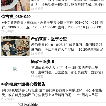
面？」那句話像一根冰刺，懸在群組頂端。三樓死
22 小時前
死盯著照片裡的人。那個人確實站在
◎吉祥_039~040
■潘文良著作集＞勵益品＞魚雁千里共今緣＞吉祥_039~040 ▽039_吉
祥。2006.03.03.五 12:59:17 ▽040_吉祥。2006.03.16.四 00:00:
22 小時前
希伯來書 - 堅守盼望
希伯來書10:19-10:25 10:19弟兄們、我們既因耶
穌的血、得以坦然進入至聖所、 10:20是藉着他給
22 小時前
我們開了一條又新又活的路從幔子經過
攝政王追妻 9
第四章 山外之人（下）4 一如往常的雲夢山午
後，山霧瀰漫。山主坐在一張石桌前方，面前擺了
23 小時前
一盤未下完的棋盤，還有一壺茶與兩只冒
神的棲息地讀書心得報告
神的棲息地讀書心得報告 這本書的內容我部份可以理解，部分不能接
受。或許就是從自己的心病狀態上來看解釋的吧~~~!!!! 因為自己誤
23 小時前