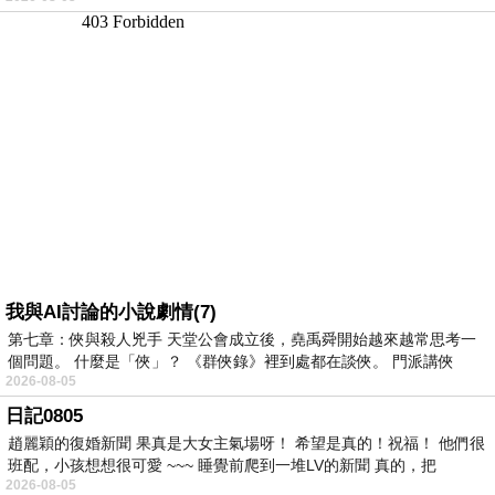
我與AI討論的小說劇情(7)
第七章：俠與殺人兇手 天堂公會成立後，堯禹舜開始越來越常思考一
個問題。 什麼是「俠」？ 《群俠錄》裡到處都在談俠。 門派講俠
2026-08-05
日記0805
趙麗穎的復婚新聞 果真是大女主氣場呀！ 希望是真的！祝福！ 他們很
班配，小孩想想很可愛 ~~~ 睡覺前爬到一堆LV的新聞 真的，把
2026-08-05