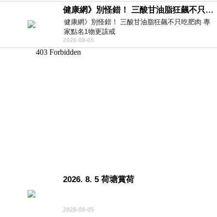
健康網》別怪錯！ 三酸甘油脂狂飆不只吃肥肉 專家點名1物更該戒
健康網》別怪錯！ 三酸甘油脂狂飆不只吃肥肉 專
家點名1物更該戒
2026-08-05
https://health.ltn.com.tw/article/breakingnews/55
2026. 8. 5 荷塘賞荷
2026-08-05