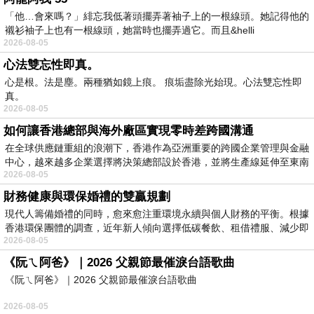
「他…會來嗎？」緋忘我低著頭擺弄著袖子上的一根線頭。她記得他的
襯衫袖子上也有一根線頭，她當時也擺弄過它。而且&helli
2026-08-05
心法雙忘性即真。
心是根。法是塵。兩種猶如鏡上痕。 痕垢盡除光始現。心法雙忘性即
真。
2026-08-05
如何讓香港總部與海外廠區實現零時差跨國溝通
在全球供應鏈重組的浪潮下，香港作為亞洲重要的跨國企業管理與金融
中心，越來越多企業選擇將決策總部設於香港，並將生產線延伸至東南
2026-08-05
財務健康與環保婚禮的雙贏規劃
現代人籌備婚禮的同時，愈來愈注重環境永續與個人財務的平衡。根據
香港環保團體的調查，近年新人傾向選擇低碳餐飲、租借禮服、減少即
2026-08-05
《阮ㄟ阿爸》｜2026 父親節最催淚台語歌曲
《阮ㄟ阿爸》｜2026 父親節最催淚台語歌曲
2026-08-05