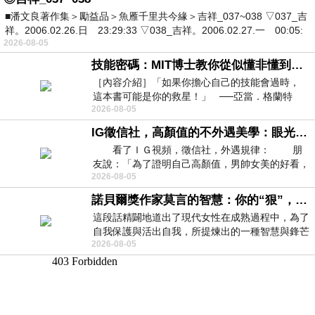
■潘文良著作集＞勵益品＞魚雁千里共今緣＞吉祥_037~038 ▽037_吉
祥。2006.02.26.日 23:29:33 ▽038_吉祥。2006.02.27.一 00:05:
2026-08-05
技能密碼：MIT博士教你從似懂非懂到穩定輸出，把專業變事業的職能升級攻略 /麥特．比恩(容錯)
［內容介紹］「如果你擔心自己的技能會過時，
這本書可能是你的救星！」 ──亞當．格蘭特
2026-08-05
（Adam Grant），《
IG徵信社，高顏值的不外遇美學：眼光太高也是一種防禦，為了證明我長得好看，我決定一輩子不外遇！
看了ＩＧ視頻，徵信社，外遇規律： 朋
友說：「為了證明自己高顏值，男帥女美的好看，
2026-08-05
且眼光高，我決定一輩子不外遇。」
諾貝爾獎作家莫言的智慧：你的“狠”，才是最好的自我保護
這段話精闢地道出了現代女性在成熟過程中，為了
自我保護與活出自我，所提煉出的一種智慧與鋒芒
2026-08-05
的平衡。 核心解讀與看法