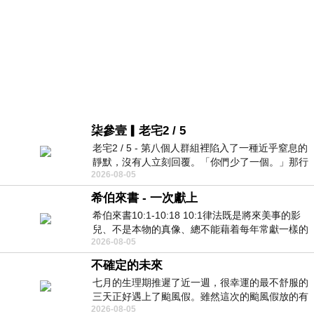
柒參壹▎老宅2 / 5
老宅2 / 5 - 第八個人群組裡陷入了一種近乎窒息的
靜默，沒有人立刻回覆。「你們少了一個。」那行
2026-08-05
字像一顆冰冷的鐵釘，硬生生刺進螢
希伯來書 - 一次獻上
希伯來書10:1-10:18 10:1律法既是將來美事的影
兒、不是本物的真像、總不能藉着每年常獻一樣的
2026-08-05
祭物、叫那近前來的人得以完全。 10
不確定的未來
七月的生理期推遲了近一週，很幸運的最不舒服的
三天正好遇上了颱風假。雖然這次的颱風假放的有
2026-08-05
點虛，因為風雨不大，但這也是最想要的