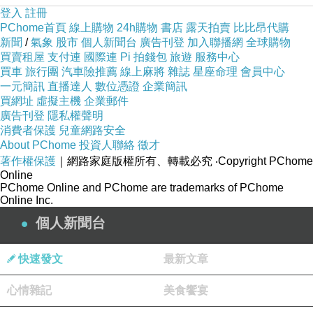
登入
註冊
PChome首頁
線上購物
24h購物
書店
露天拍賣
比比昂代購
新聞
/
氣象
股市
個人新聞台
廣告刊登
加入聯播網
全球購物
買賣租屋
支付連
國際連
Pi 拍錢包
旅遊
服務中心
買車
旅行團
汽車險推薦
線上麻將
雜誌
星座命理
會員中心
一元簡訊
直播達人
數位憑證
企業簡訊
買網址
虛擬主機
企業郵件
廣告刊登
隱私權聲明
消費者保護
兒童網路安全
About PChome
投資人聯絡
徵才
著作權保護
｜網路家庭版權所有、轉載必究
‧Copyright PChome
Online
PChome Online and PChome are trademarks of PChome
Online Inc.
個人新聞台
快速發文
最新文章
心情雜記
美食饗宴