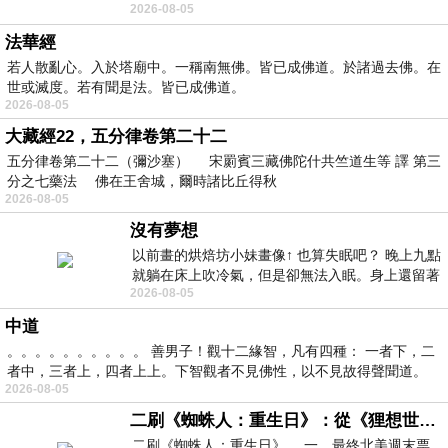
2026-08-05
題 : 記憶體即
法華經
若人散亂心。入於塔廟中。一稱南無佛。皆已成佛道。於諸過去佛。在
世或滅度。若有聞是法。皆已成佛道。
2026-08-05
大藏經22，五分律卷第二十二
五分律卷第二十二（彌沙塞） 宋罽賓三藏佛陀什共竺道生等 譯 第三
分之七藥法 佛在王舍城，爾時諸比丘得秋
2026-08-05
沒有夢想
以前畫的烘焙坊小妹畫像↑ 也算失眠吧？ 晚上九點
就躺在床上吹冷氣，但是卻無法入眠。身上還留著
2026-08-05
四點多跑的六公里的疲
中道
。。。。。。。。。。 善男子！觀十二緣智，凡有四種： 一者下，二
者中，三者上，四者上上。下智觀者不見佛性，以不見故得聲聞道。
2026-08-05
二刷《蜘蛛人：重生日》：從《狸想世界》到《怪奇物語》
二刷《蜘蛛人：重生日》。.一，最終北美週末票