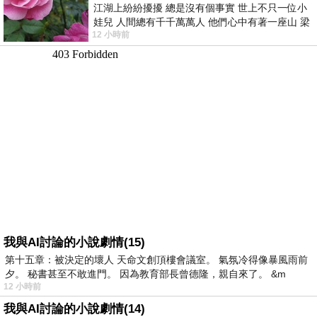
江湖上紛紛擾擾 總是沒有個事實 世上不只一位小
娃兒 人間總有千千萬萬人 他們心中有著一座山 梁
12 小時前
山佛山泰華衡恆嵩 一山之高
我與AI討論的小說劇情(15)
第十五章：被決定的壞人 天命文創頂樓會議室。 氣氛冷得像暴風雨前
夕。 秘書甚至不敢進門。 因為教育部長曾德隆，親自來了。 &m
12 小時前
我與AI討論的小說劇情(14)