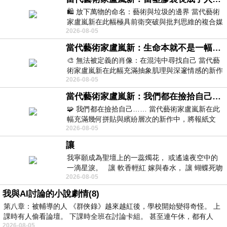
🛍️ 放下萬物的命名：藝術與垃圾的邊界 當代藝術
家盧嵐新在此幅極具前衛突破與批判思維的複合媒
2026-08-05
材新作中，直接將被大眾定義為廢棄物
當代藝術家盧嵐新：生命本就不是一幅能被定義的肖像，在混亂與交疊中拼湊完整的靈魂
🎨 無法被定義的肖像：在混沌中尋找自己 當代藝
術家盧嵐新在此幅充滿抽象肌理與深邃情感的新作
2026-08-05
中，以灰白為基底，交織著塗抹、刮擦與
當代藝術家盧嵐新：我們都在撿拾自己，將散落的情緒與碎片，拼回生命完整的輪廓
🧩 我們都在撿拾自己…… 當代藝術家盧嵐新在此
幅充滿幾何拼貼與繽紛層次的新作中，將報紙文
2026-08-05
字、彩色剪紙與明亮顏料層層
讓
我寧願成為聖壇上的一蕊燭花， 或遙遠夜空中的
一滴星淚。 讓 軟香輕紅 嫁與春水， 讓 蝴蝶死吻
2026-08-05
夏日最後一瓣玫瑰， 讓
我與AI討論的小說劇情(8)
第八章：被輔導的人 《群俠錄》越來越紅後，學校開始變得奇怪。 上
課時有人偷看論壇。 下課時全班在討論卡組。 甚至連午休，都有人
2026-08-05