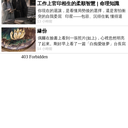
工作上官印相生的柔順智慧 | 命理知識
你現在的退讓，是看懂局勢後的選擇，還是害怕衝
突的自我委屈 印星——包容、沉得住氣 懂得退
13 小時前
一步觀察，不會
緣份
偶爾在臉書上看到一張照片(如上)，心裡忽然明亮
了起來。剛好早上看了一篇「白痴愛做夢」台長寫
14 小時前
的貼文，在回顧年輕時瘋狂愛上