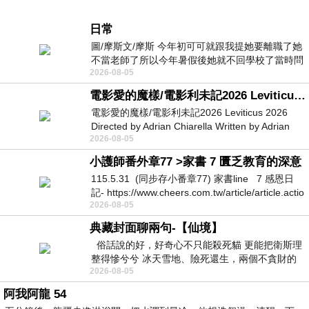
日常
圖/摩斯文/摩斯 今年初可可就跟我提她要離職了她
不當老師了所以今年暑假後她就不回學校了當時問
2026-08-05
她不是很喜歡幼幼班的小朋友嗎捨得不
電影愛的魔樣/電影利未記2026 Leviticus 2026
電影愛的魔樣/電影利未記2026 Leviticus 2026
Directed by Adrian Chiarella Written by Adrian
2026-08-05
Chiarella Starring Joe Bird
小護師番外章77 >家書 7 匱乏教育的深意
115.5.31 (同步存小番章77) 家書line 7 感恩日
記- https://www.cheers.com.tw/article/article.actio
2026-08-05
典藏封面聊兩句-【仙境】
俗話說的好，好奇心不只能殺死貓 更能把衛斯理
整得慘兮兮 冰天雪地、險死還生，兩個不貪財的
2026-08-05
人尋什麼寶？ 人家追尋愛情還
阿我阿龍 54