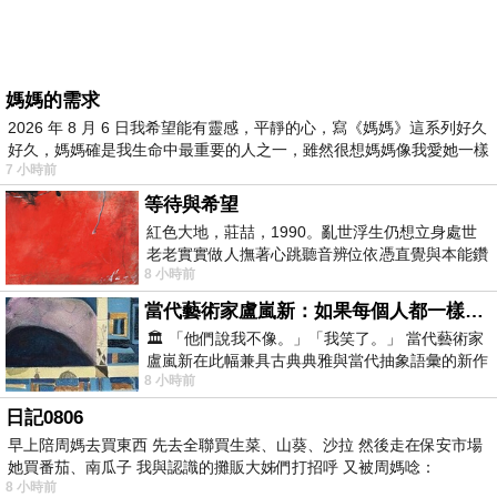
媽媽的需求
2026 年 8 月 6 日我希望能有靈感，平靜的心，寫《媽媽》這系列好久
好久，媽媽確是我生命中最重要的人之一，雖然很想媽媽像我愛她一樣
7 小時前
等待與希望
紅色大地，莊喆，1990。亂世浮生仍想立身處世
老老實實做人撫著心跳聽音辨位依憑直覺與本能鑽
8 小時前
向裂隙的亮處探索另一個心聲另一個共鳴的
當代藝術家盧嵐新：如果每個人都一樣，這世界該有多無聊？
🏛️ 「他們說我不像。」「我笑了。」 當代藝術家
盧嵐新在此幅兼具古典典雅與當代抽象語彙的新作
8 小時前
中，以沈靜的藍色空間為背景，描繪了
日記0806
早上陪周媽去買東西 先去全聯買生菜、山葵、沙拉 然後走在保安市場
她買番茄、南瓜子 我與認識的攤販大姊們打招呼 又被周媽唸：
8 小時前