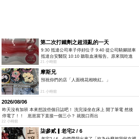
第二次打鐵劑之超混亂的一天
9:30 抵達公司車子停好位子 9:40 從公司騎腳踏車
抵達台安醫院 10:10 聽取血液報告。原來我吃進
21 小時前
去的 B12 彌可保並非沒有吸收而是超
摩斯兄
預祝你們的店「人面桃花相映紅。」
21 小時前
2026/08/06
昨天沒有加班 本來想說些個日誌吧！ 洗完澡坐在床上 開了筆電 然後
停電了！！ 崽崽當下直接一個三小？ 就脫口而出
22 小時前
柒參貳▎老宅2 / 6
老宅2 / 6 - 你們帶我出來了「妳為什麼把我留在裡