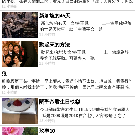
的小孩，在夢與清醒之間，看見了自己的慾望和墮落，與你分享，你説
11 小時前
新加坡的45天
新加坡的45天 文/林玉鳳 上一篇用佛得角
的世界盃故事，談「中葡平台」這
11 小時前
動起來的方法
動起來的方法 文/林玉鳳 上一篇說到靜
養夠了就要動。可很多人一聽
11 小時前
狼
昨晚經歷了某些事情，早上醒來，覺得心情不太好。坦白說，我覺得昨
晚，那個人離我太近了，但我拒絕不掉他，因此早上醒來會有罪惡感。
12 小時前
關聖帝君生日快樂
今日是關聖帝君生日.昨日心想他是我的救命恩人.
我是2009還是2010在台北行天宮認識他.忘了.
12 小時前
一個奇摩交友的網友學
玫事10