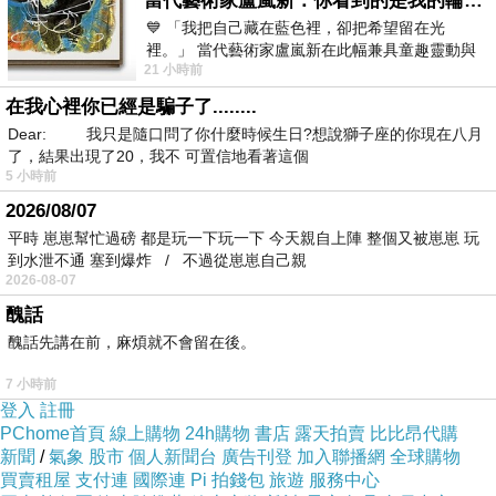
當代藝術家盧嵐新：你看到的是我的輪廓，還是你的故事？——藏在藍色裡的希望與光
💙 「我把自己藏在藍色裡，卻把希望留在光
裡。」 當代藝術家盧嵐新在此幅兼具童趣靈動與
21 小時前
抽象韻味的新作中，用湛藍的羽翼般色塊包覆著
在我心裡你已經是騙子了........
Dear: 我只是隨口問了你什麼時候生日?想說獅子座的你現在八月
了，結果出現了20，我不 可置信地看著這個
5 小時前
2026/08/07
平時 崽崽幫忙過磅 都是玩一下玩一下 今天親自上陣 整個又被崽崽 玩
到水泄不通 塞到爆炸 / 不過從崽崽自己親
2026-08-07
醜話
醜話先講在前，麻煩就不會留在後。
7 小時前
登入
註冊
PChome首頁
線上購物
24h購物
書店
露天拍賣
比比昂代購
新聞
/
氣象
股市
個人新聞台
廣告刊登
加入聯播網
全球購物
買賣租屋
支付連
國際連
Pi 拍錢包
旅遊
服務中心