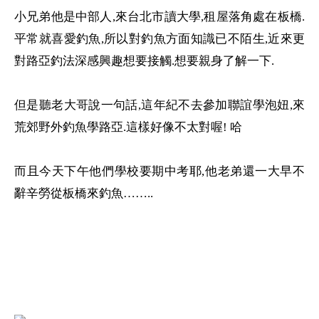
小兄弟他是中部人
,
來台北市讀大學
,
租屋落角處在板橋
.
平常就喜愛釣魚
,
所以對釣魚方面知識已不陌生
,
近來更
對路亞釣法深感興趣想要接觸
.
想要親身了解一下
.
但是聽老大哥說一句話
,
這年紀不去參加聯誼學泡妞
,
來
荒郊野外釣魚學路亞
.
這樣好像不太對喔
!
哈
而且今天下午他們學校要期中考耶
,
他老弟還一大早不
辭辛勞從板橋來釣魚
……..