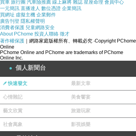
買車
旅行團
汽車險推薦
線上麻將
雜誌
星座命理
會員中心
一元簡訊
直播達人
數位憑證
企業簡訊
買網址
虛擬主機
企業郵件
廣告刊登
隱私權聲明
消費者保護
兒童網路安全
About PChome
投資人聯絡
徵才
著作權保護
｜網路家庭版權所有、轉載必究
‧Copyright PChome
Online
PChome Online and PChome are trademarks of PChome
Online Inc.
個人新聞台
快速發文
最新文章
心情雜記
美食饗宴
藝文欣賞
旅遊玩家
社會萬象
影視娛樂