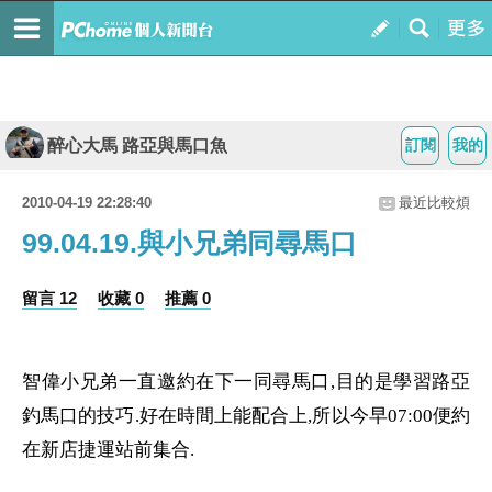
醉心大馬 路亞與馬口魚
訂閱
我的
2010-04-19 22:28:40
最近比較煩
99.04.19.與小兄弟同尋馬口
留言 12
收藏 0
推薦 0
智偉小兄弟一直邀約在下一同尋馬口
,
目的是學習路亞
釣馬口的技巧
.
好在時間上能配合上
,
所以今早
07:00
便約
在新店捷運站前集合
.