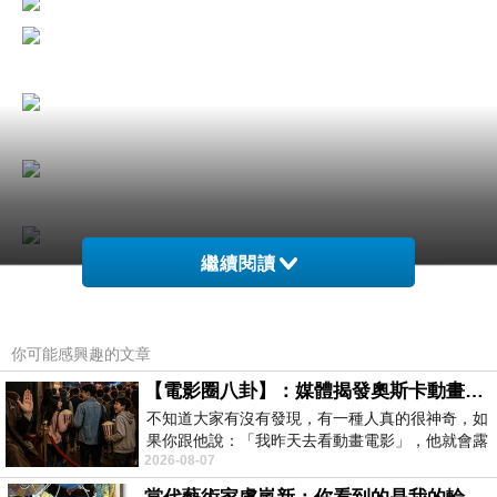
繼續閱讀
剛開始拋投時
,
還沒法掌握要領
,
但在中後半段時間
,
拋投已經越來越穩了
,
領悟性很好的小兄弟
.
由於智偉的手感正熱
,
為了讓更加熟悉技巧及手感
,
我很嚴厲要他從頭釣
你可能感興趣的文章
到尾不準換手
.
夠機車吧
!
【電影圈八卦】：媒體揭發奧斯卡動畫項目投票醜聞！好萊塢為什麼看不起動畫電影？
稍為有偏差
,
小石頭就飛過來了
.
不知道大家有沒有發現，有一種人真的很神奇，如
果你跟他說：「我昨天去看動畫電影」，他就會露
2026-08-07
出一種慈祥的微笑，然後問你是不是陪小