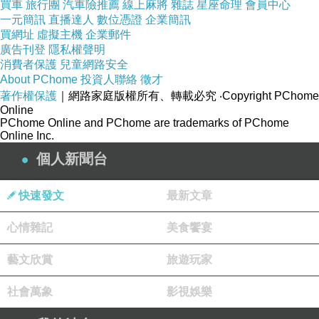
買車
旅行團
汽車險推薦
線上麻將
雜誌
星座命理
會員中心
穆雷第四盤明顯競爭力下降，開局連3個發球局
一元簡訊
直播達人
數位憑證
企業簡訊
買網址
虛擬主機
企業郵件
都被喬科維奇破發，而喬科維奇越打越有信心，
廣告刊登
隱私權聲明
第4盤3個發
台中火鍋料宅配
球局全部順利保發，
消費者保護
兒童網路安全
About PChome
投資人聯絡
徵才
6:0搶下第4盤，順利奪得冠軍。
著作權保護
｜網路家庭版權所有、轉載必究
‧Copyright PChome
Online
PChome Online and PChome are trademarks of PChome
▲喬科維奇5度稱霸澳網(圖／達志影像／美聯社)
Online Inc.
個人新聞台
整場比賽喬科維奇一發贏球率不高，只有59%，
不過全場53個致勝球、40個非受迫性失誤都優於
快速發文
最新文章
穆雷，加上全場一共破了9個穆雷的發球局，從
心情雜記
美食饗宴
第3盤到第4盤喬科維奇連拿9局，讓穆雷毫無還
手餘地。
藝文欣賞
旅遊玩家
社會萬象
影視娛樂
這是喬科維奇第5個澳網冠軍，為史上第二位能5
度稱霸澳網的選手，也是個人第8個大滿貫冠