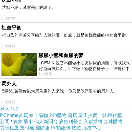
沈默不語
不過喬科維奇展現韌性連下5分在搶7戰中獲勝。
沈默不語，其實是已經說了。
6 小時前
第二盤喬科維奇開始似乎有扭傷腳踝，
台北濱江
社會平衡
美食網
首個發球局被破，不過喬科維奇隨即也破
把自己的痛苦分享給別人聽的唯一好處，就是這樣做能維持社會平衡。
回穆雷的發球局，雙方2:2時，喬科維奇直落4球
6 小時前
破掉穆雷發球局，但穆雷在第7局破回喬科維奇
尿尿小童和血尿的夢
發球局，雙方再度鏖戰到搶7，這次穆雷沒有讓
↑GEMINI說它不能做小朋友尿尿的插圖，所以我只
機會溜走，以7:3搶下搶7。
好退而求其次，叫它做「寵物在椅子上，神龕和中
6 小時前
年人臉孔」的畫了。 六月底
局外人
第三盤喬科維奇首個發球局被破發
中和火鍋推薦
對那些苦勸你以大局為重的人來說，你只是他們眼中的局外人。
平價
，但在第4局喬科維奇成功破回，第8局穆雷
6 小時前
自己發出雙發失誤被喬科維奇破了發球局，隨即
登入
註冊
保住自己的發球局，以6:3搶下第3盤，取得2:1領
PChome首頁
線上購物
24h購物
書店
露天拍賣
比比昂代購
新聞
先。
/
氣象
股市
個人新聞台
廣告刊登
加入聯播網
全球購物
買賣租屋
支付連
國際連
Pi 拍錢包
旅遊
服務中心