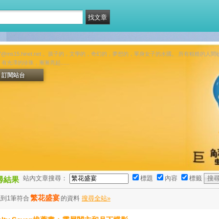
877@ms15.hinet.net 。孩子的，文學的，奇幻的，夢想的，單身女子的水國。 所有粗
澤的珍珠，漸漸亮起......
訂閱站台
站內文章搜尋：
標題
內容
標籤
尋結果
繁花盛宴
到1筆符合
的資料
搜尋全站»