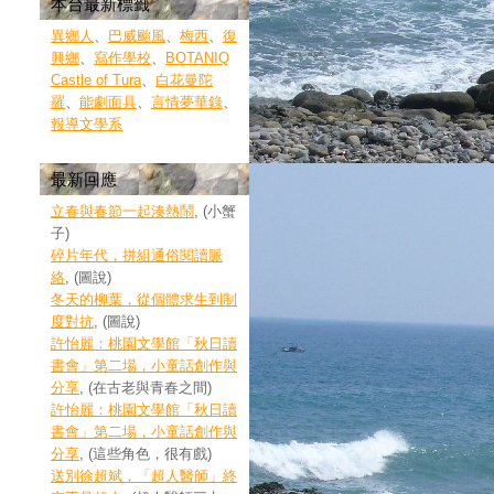
本台最新標籤
異鄉人
、
巴威颱風
、
梅西
、
復
興鄉
、
寫作學校
、
BOTANIQ
Castle of Tura
、
白花曼陀
羅
、
能劇面具
、
言情夢華錄
、
報導文學系
最新回應
立春與春節一起湊熱鬧
, (小蟹
子)
碎片年代，拼組通俗閱讀脈
絡
, (圖說)
冬天的柳葉，從個體求生到制
度對抗
, (圖說)
許怡麗：桃園文學館「秋日讀
書會」第二場，小童話創作與
分享
, (在古老與青春之間)
許怡麗：桃園文學館「秋日讀
書會」第二場，小童話創作與
分享
, (這些角色，很有戲)
送別徐超斌，「超人醫師」終