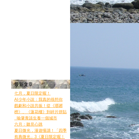
最新文章
七月，夏日限定喔！
AI少年小說：我真的很想你
戲劇和小說共振！從《瑯琊
榜》、《蓮花樓》到碎片拼貼
喻肇青談生養一個城市
六月：聽見心跳
夏日微光，漫遊慢讀！「四季
有典微光」3《夏日限定喔！