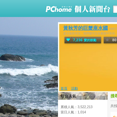
黃秋芳的巨蟹座水國
hi5
是大海與河流，我們都可以在夜暗中等待，有光
7,236
80
愛的鼓勵
首頁
活動
站台人氣
搜
共找
累積人氣：
3,522,213
當日人氣：
1,014