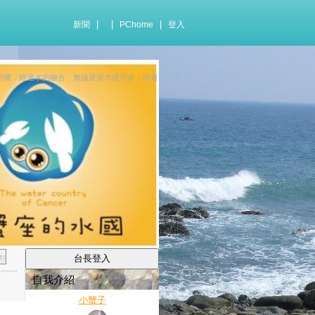
|
|
|
新聞
PChome
登入
糙的人間砂礫，經過水的融合，無論是淚水或汗水，或者
自我介紹
小蟹子