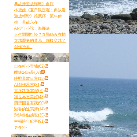
典故漫遊放輕鬆》自序
林黛嫚《夏日限定喔！典故漫
遊放輕鬆》推薦序：流年偷
換，典故永存
AI少年小說：海那邊
人生闖關打怪？泰勒絲沒在怕
穿越歷史的黃易，同樣穿越了
創作邊界
文章分類
自在軒小青埔(82)
酣隨24詩品(37)
映照典故日常(13)
AI創作思索(21)
書序路迷雲深(79)
讓世界更美好(48)
四壁圖書有我(90)
淑委的速寫簿(14)
對詩多點感覺(35)
幸福跨年紀事(91)
更多
>>