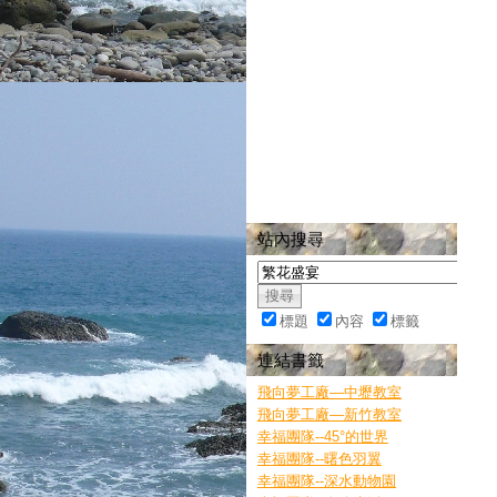
站內搜尋
標題
內容
標籤
連結書籤
飛向夢工廠—中壢教室
飛向夢工廠—新竹教室
幸福團隊--45°的世界
幸福團隊--曙色羽翼
幸福團隊--深水動物園