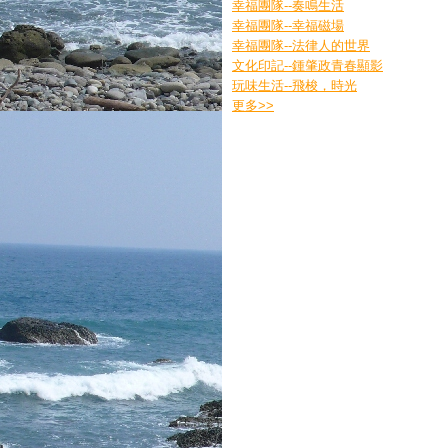
幸福團隊--奏鳴生活
幸福團隊--幸福磁場
幸福團隊--法律人的世界
文化印記--鍾肇政青春顯影
玩味生活--飛梭，時光
更多
>>