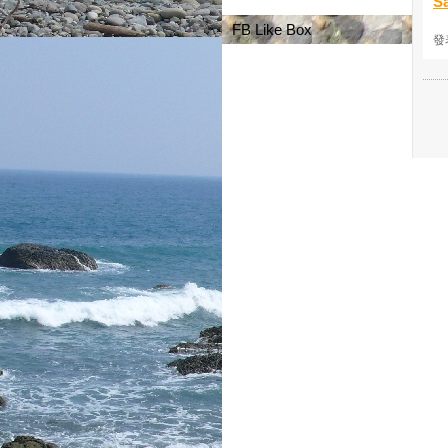
S
FB Like Box
發表