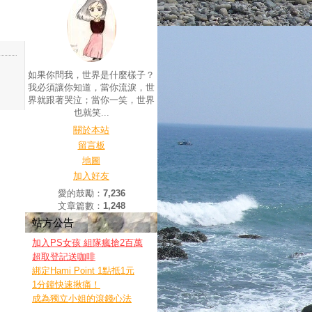
如果你問我，世界是什麼樣子？
我必須讓你知道，當你流淚，世
界就跟著哭泣；當你一笑，世界
也就笑...
關於本站
留言板
地圖
加入好友
愛的鼓勵：
7,236
文章篇數：
1,248
站方公告
加入PS女孩 組隊瘋搶2百萬
超取登記送咖啡
綁定Hami Point 1點抵1元
1分鐘快速揪痛！
成為獨立小姐的滾錢心法