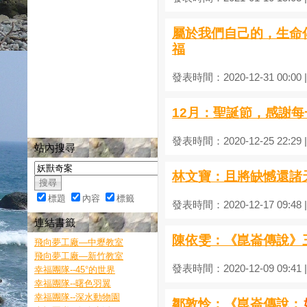
屬於我們自己的，生命傳說
福
發表時間：2020-12-31 00:00
12月：聖誕節，感謝
發表時間：2020-12-25 22:29
站內搜尋
林文寶：且將缺憾還諸
標題
內容
標籤
發表時間：2020-12-17 09:48
連結書籤
陳依雯：《崑崙傳說》
飛向夢工廠—中壢教室
飛向夢工廠—新竹教室
發表時間：2020-12-09 09:41
幸福團隊--45°的世界
幸福團隊--曙色羽翼
幸福團隊--深水動物園
鄒敦怜：《崑崙傳說：