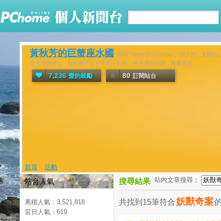
黃秋芳的巨蟹座水國
hi5877@ms15.hinet.net 
是大海與河流，我們都可以在夜暗中等待，有光澤的珍珠，漸漸亮起......
7,236
80
愛的鼓勵
訂閱站台
首頁
活動
站內文章搜尋：
站台人氣
搜尋結果
妖獸奇案
共找到15筆符合
累積人氣：
3,521,818
當日人氣：
619