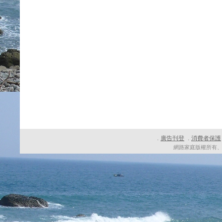
廣告刊登
消費者保護
．
．
網路家庭版權所有、轉載必究