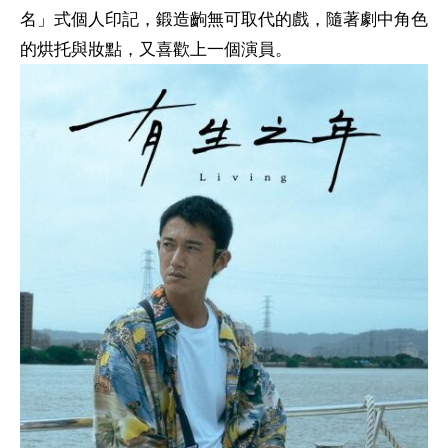
名」式個人印記，鍛造齣無可取代的戲，隨著劇中角色
的烘托與妝點，又喜歡上一個演員。