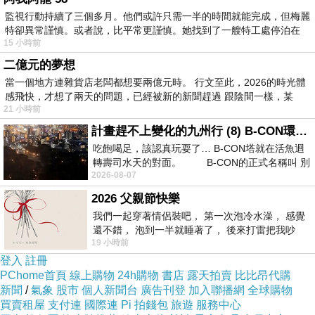
2024
年最喜歡的劇，就是
12
集的《
有生之年
》
。循
監視行動持續了三個多月。他們或許只需一半的時間就能完成，但梅麗
著每個家庭成員幾乎都得獎了的高家人，看見命運劇本
特卻異常謹慎。或者說，比平常更謹慎。她找到了一艘特工處停泊在
15 小時前
的荒誕，羈絆著各種牽掛的人聚散離合，很想很想做甚
二億元的夢想
麼卻甚麼都做不到的轉瞬驟別，所有的真摯擁抱都成為
當一個地方連雜貨店老闆都想要兩億元時。 行文至此，2026的時光體
無法言說的悲情；拖拖拉拉的不想活，卻多出各種意外
感飛快，才想了兩天的問題，已經被新的新聞趕過 跟陰間一樣，某
的各種牽絆，靠自己亂七八糟的方式，把暗色的日子變
21 小時前
計畫趕不上變化的九州行 (8) B-CON環球塔
成喜劇的節奏。
楊貴媚
在《愛情萬歲》替
90
年代北漂
吃飽喝足，該認真玩耍了… B-CON塔就在活魚迴
男女壓著抑著，無處可說的寂寞，在彼時尚未完工的大
轉壽司水天的對面。 B-CON的正式名稱叫 別
安森林公園長椅上哭了
7
分鐘；三十年過去，在《有生
2026-08-07
之年》擁有了丈夫、孩子和店面，心靈的空洞還沒填
2026 父親節快樂
滿，高跟鞋咖咖作響的公園換成天寬地闊的河堤，荒寒
我們一起穿著情侶裝吧， 第一次泡冷水澡， 感覺
還不錯， 泡到一半就睡著了， 後來打雷把我吵
的黃土滋長出綠意，不走了，也真的走不動，只能坐下
19 小時前
醒， 手
來，繼續哭。這麼多年過去，這麼多滄桑起伏走過，把
登入
註冊
PChome首頁
線上購物
24h購物
書店
露天拍賣
比比昂代購
生活和婚姻都走到盡頭，無論願不願意面對，那眼淚，
新聞
/
氣象
股市
個人新聞台
廣告刊登
加入聯播網
全球購物
那風，那美好或糟糕的所有捨得或捨不得，都化成我們
買賣租屋
支付連
國際連
Pi 拍錢包
旅遊
服務中心