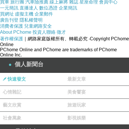
買車
旅行團
汽車險推薦
線上麻將
雜誌
星座命理
會員中心
自己的眼淚。
一元簡訊
直播達人
數位憑證
企業簡訊
十一月的台劇話題都繞在《
影后
》
12
集持續發燒，可
買網址
虛擬主機
企業郵件
能我習慣固守在小世界，對通俗文化中的愛情飄盪、性
廣告刊登
隱私權聲明
消費者保護
兒童網路安全
愛迷茫、婚姻卡關和事業糾結
……
，一直有點距離。外
About PChome
投資人聯絡
徵才
資支援的故事又常在不必要的偷情、背叛、情色氾濫中
著作權保護
｜網路家庭版權所有、轉載必究
‧Copyright PChome
Online
打轉，以前的《華燈初上》和以宜蘭世家做故事原型的
PChome Online and PChome are trademarks of PChome
《商魂》都很要命，撐不了半集舊棄劇。
Online Inc.
還是最喜歡純粹的個性創作。王小棣監製、柯貞年執
個人新聞台
導的《茁劇場》系列第五部作品《
非殺人小說
》
8
集，
快速發文
最新文章
保留了
李桐豪
的文學性和實驗性，像一場「思緒挑戰遊
戲場」。
劉冠廷
和
王淨
很能代入角色推動情緒；隋棠和
心情雜記
美食饗宴
于子育身高差顛倒過來，無論情和色的呈現都不太自
藝文欣賞
旅遊玩家
然，但還是今年極喜歡的作品。
12
集的《
影后
》眾星雲集，半途「截殺」的職場教
社會萬象
影視娛樂
育，從「我先看到你」的理想，被「知所進退」的現實