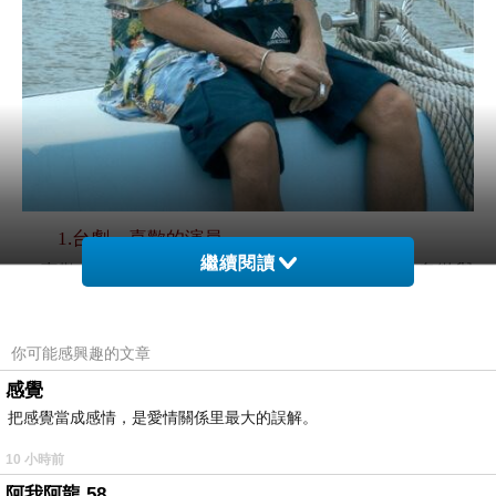
1.
台劇，喜歡的演員
繼續閱讀
喜歡
吳慷仁
，先是被《一把青》命運輪盤前的卑微與
強韌觸動，從他出身的
高雄眷村遙想對岸一大片流離的
土地
；到了《我們與惡的距離》，幾乎成為穩固的中產
你可能感興趣的文章
菁英形象代表；慢慢又隨著《俗女養成記》這些台味蛻
感覺
生出土氣；而後看他在《我沒有談的那場戀愛》、《斯
把感覺當成感情，是愛情關係里最大的誤解。
卡羅》瘋狂變胖又變瘦，開始走向和好萊塢、奧斯卡般
10 小時前
不斷變形的演技修煉。
阿我阿龍 58