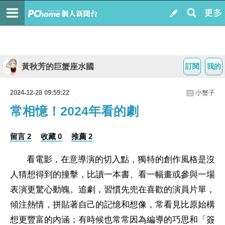
黃秋芳的巨蟹座水國
訂閱
我的
2024-12-28 09:59:22
小蟹子
常相憶！2024年看的劇
留言 2
收藏 0
推薦 2
看電影，在意導演的切入點，獨特的創作風格是沒
人猜想得到的撞擊，比讀一本書、看一幅畫或參與一場
表演更驚心動魄。追劇，習慣先兜在喜歡的演員片單，
傾注熱情，拼貼著自己的記憶和想像，常看見比原始構
想更豐富的內涵；有時候也常常因為編導的巧思和「簽