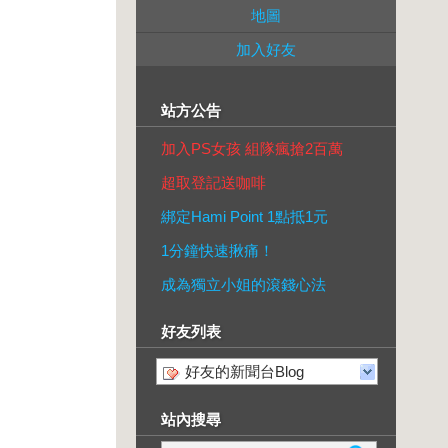
地圖
加入好友
站方公告
加入PS女孩 組隊瘋搶2百萬
超取登記送咖啡
綁定Hami Point 1點抵1元
1分鐘快速揪痛！
成為獨立小姐的滾錢心法
好友列表
好友的新聞台Blog
站內搜尋