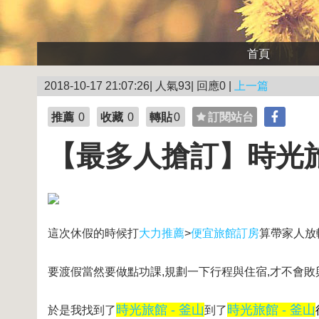
首頁
2018-10-17 21:07:26| 人氣93| 回應0 |
上一篇
推薦
0
收藏
0
轉貼
0
訂閱站台
【最多人搶訂】時光旅
這次休假的時候打
大力推薦
>
便宜旅館訂房
算帶家人放
要渡假當然要做點功課,規劃一下行程與住宿,才不會敗
時光旅館 - 釜山
時光旅館 - 釜山
於是我找到了
到了