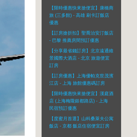
【限時優惠快來搶便宜】康橋商
旅 (三多館) - 高雄 刷卡訂飯店
優惠
【訂房搶折扣】聖喬治安汀飯店
- 巴黎 推薦房間預訂優惠
【分享最省錢訂房】北京遠通維
景國際大酒店 - 北京 旅遊便宜
訂房
【訂房優惠】上海優帕克世茂濱
江店 - 上海 旅館優惠碼訂房
【限時優惠快來搶便宜】漢庭酒
店 (上海梅隴銀都路店) - 上海
民宿預訂優惠
【度蜜月首選】山科桑萊夫公寓
飯店 - 京都 飯店住宿便宜訂房