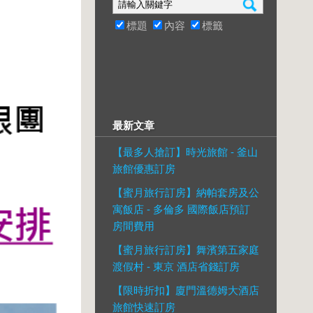
標題
內容
標籤
最新文章
【最多人搶訂】時光旅館 - 釜山
旅館優惠訂房
【蜜月旅行訂房】納帕套房及公
寓飯店 - 多倫多 國際飯店預訂
房間費用
【蜜月旅行訂房】舞濱第五家庭
渡假村 - 東京 酒店省錢訂房
【限時折扣】廈門溫德姆大酒店
旅館快速訂房