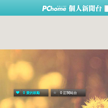
0
0
愛的鼓勵
訂閱站台