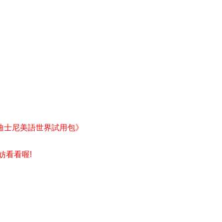
迪士尼美語世界試用包》
妨看看喔!