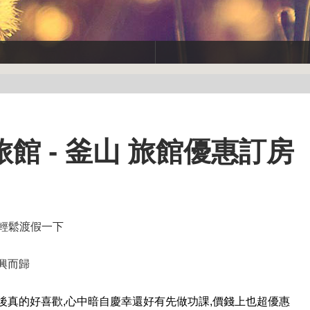
館 - 釜山 旅館優惠訂房
輕鬆渡假一下
興而歸
後真的好喜歡,心中暗自慶幸還好有先做功課,價錢上也超優惠