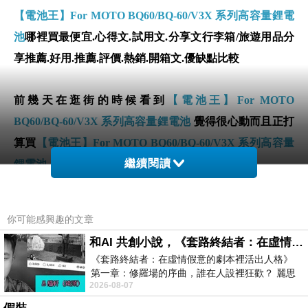
【電池王】For MOTO BQ60/BQ-60/V3X 系列高容量鋰電
池
哪裡買最便宜.心得文.試用文.分享文行李箱/旅遊用品分
享推薦.好用.推薦.評價.熱銷.開箱文.優缺點比較
前幾天在逛街的時候看到
【電池王】For MOTO
BQ60/BQ-60/V3X 系列高容量鋰電池
覺得很心動而且正打
算買
【電池王】For MOTO BQ60/BQ-60/V3X 系列高容量
繼續閱讀
鋰電池
但是我想
【電池王】For MOTO BQ60/BQ-60/V3X 系列高
你可能感興趣的文章
容量鋰電池
在網路上買應該會比較便宜，
【電池王】For
和AI 共創小說，《套路終結者：在虛情假意的劇本裡活出人格》
MOTO BQ60/BQ-60/V3X 系列高容量鋰電池
而且24小時都
《套路終結者：在虛情假意的劇本裡活出人格》
能買，上網慢慢挑選，不用等店家開門也不用看店員臉色
第一章：修羅場的序曲，誰在人設裡狂歡？ 麗思
2026-08-07
卡爾頓酒店的總統套房內，燈光昏