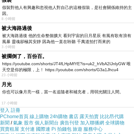
假裝
假裝對他人有興趣和忽視他人對自己的這種假裝，是社會關係維持的主
因。
8 小時前
被大海路過後
被大海路過後 他的生命整個擴大 看到宇宙的日月星辰 有風有歌有浪有
風暴 靈魂卻極其安靜 因為他一直在聆聽 千萬道拍打而來的
3 小時前
被擱倒了，百份百。
https://youtube.com/shorts/JT4fLHpMfYE?is=uk2_hVbA2IJnlyGW 唯
天空是你的極限，上！ https://youtube.com/shorts/G3a1Jhcu4
23 小時前
月光
你也可以像月亮一樣，當一名追隨者和補充者，用弱光關注人間。
17 小時前
登入
註冊
PChome首頁
線上購物
24h購物
書店
露天拍賣
比比昂代購
新聞
/
氣象
股市
個人新聞台
廣告刊登
加入聯播網
全球購物
買賣租屋
支付連
國際連
Pi 拍錢包
旅遊
服務中心