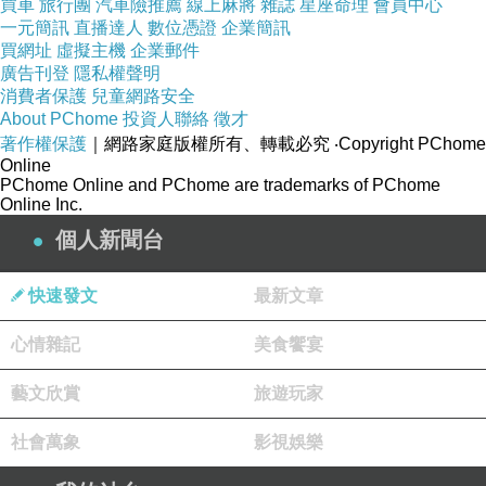
商品網址
:
買車
旅行團
汽車險推薦
線上麻將
雜誌
星座命理
會員中心
一元簡訊
直播達人
數位憑證
企業簡訊
http://www.momoshop.com.tw/goods/GoodsDet
買網址
虛擬主機
企業郵件
ail.jsp?
廣告刊登
隱私權聲明
消費者保護
兒童網路安全
i_code=1855130&memid=6000000188&cid=a
About PChome
投資人聯絡
徵才
puad&oid=1&osm=league
著作權保護
｜網路家庭版權所有、轉載必究
‧Copyright PChome
Online
PChome Online and PChome are trademarks of PChome
商品訊息功能
:
Online Inc.
個人新聞台
品號：1855130
快速發文
最新文章
心情雜記
美食饗宴
電池王，牌子老，品質好
藝文欣賞
旅遊玩家
嚴選全新AA級電池芯，品質優良
社會萬象
影視娛樂
產品責任險1000萬，品質保證