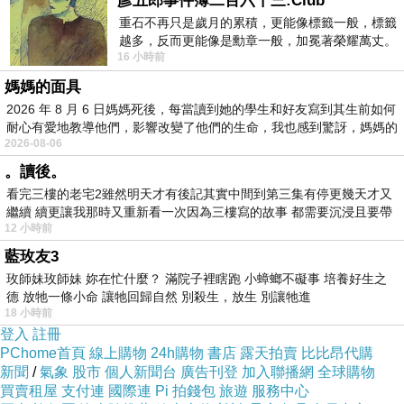
彥五郎事件簿二百六十三:Club
內容簡介
重石不再只是歲月的累積，更能像標籤一般，標籤
越多，反而更能像是勳章一般，加冕著榮耀萬丈。
16 小時前
習慣一如縱容，成了再難輕輕放下的罪證
[日清]合味道香辣海鮮杯麵 (75g)
媽媽的面具
2026 年 8 月 6 日媽媽死後，每當讀到她的學生和好友寫到其生前如何
耐心有愛地教導他們，影響改變了他們的生命，我也感到驚訝，媽媽的
2026-08-06
《日清》合味道香辣海鮮杯麵 (75g)
。讀後。
合味道1971年9月18日問世，為世界上第一款杯麵，合味
看完三樓的老宅2雖然明天才有後記其實中間到第三集有停更幾天才又
道在世界各地都非常暢銷，是一款口味與時代一起進步的
繼續 續更讓我那時又重新看一次因為三樓寫的故事 都需要沉浸且要帶
12 小時前
有
一款食品，在香港最為Hito，也陪香港人度過無數個颱風
藍玫友3
天、考試與寂寞的日子。
玫師妹玫師妹 妳在忙什麼？ 滿院子裡瞎跑 小蟑螂不礙事 培養好生之
德 放牠一條小命 讓牠回歸自然 別殺生，放生 別讓牠進
18 小時前
登入
註冊
PChome首頁
線上購物
24h購物
書店
露天拍賣
比比昂代購
新聞
/
氣象
股市
個人新聞台
廣告刊登
加入聯播網
全球購物
買賣租屋
支付連
國際連
Pi 拍錢包
旅遊
服務中心