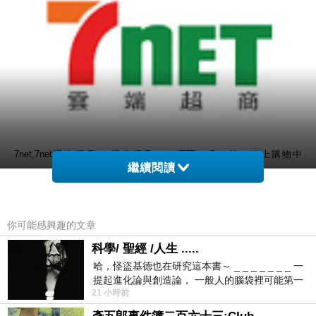
7net,7net購物網,7 net購物網,7 net,sd777net,7net統一線上購物中
繼續閱讀
心,7net購物網 童裝,7net雲端超商,7 11便利商店,7net統一超商購物
網,7net購物網發熱衣,
你可能感興趣的文章
●世界上第一款杯麵
科學/ 聖經 /人生 .....
●消夜最佳選擇
哈，怪盜基德也在研究這本書～ _ _ _ _ _ _ _ 一
提起進化論與創造論， 一般人的腦袋裡可能第一
●麵條軟Q有彈性、湯好味美
21 小時前
時間就有「 進化論很科