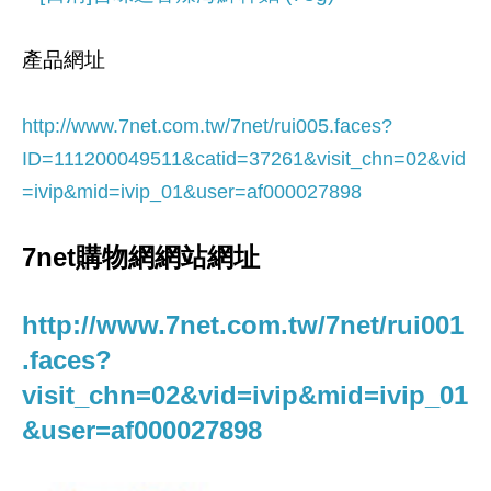
產品網址
http://www.7net.com.tw/7net/rui005.faces?
ID=111200049511&catid=37261
&visit_chn=02&vid
=ivip&mid=ivip_01&user=af000027898
7net購物網網站網址
http://www.7net.com.tw/7net/rui001
.faces?
visit_chn=02&vid=ivip&mid=ivip_01
&user=af000027898