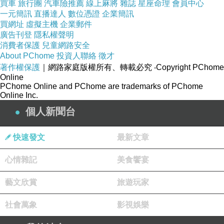
TOP
買車
旅行團
汽車險推薦
線上麻將
雜誌
星座命理
會員中心
一元簡訊
直播達人
數位憑證
企業簡訊
商品說明
買網址
虛擬主機
企業郵件
廣告刊登
隱私權聲明
消費者保護
兒童網路安全
商品規格
About PChome
投資人聯絡
徵才
◎品名：《日清》合味道香辣海鮮杯麵 (75g)
著作權保護
｜網路家庭版權所有、轉載必究
‧Copyright PChome
Online
◎原產地：香港
PChome Online and PChome are trademarks of PChome
◎保存期限：8個月
Online Inc.
◎商品成份： 小麥粉、棕旅油(維生素E.L、抗壞血酸棕梠
個人新聞台
酸酯-抗氧化劑)、幕薯澱粉、食鹽、脫水蔬菜(甘藍菜(乳
快速發文
最新文章
糖)、玉米、青蔥、紅蘿蔔)、脫水蛋、脫水墨魚、葡萄糖
漿、麥芽糊精(L-麩酸鈉、5-次黃嘌吟何、磷酸二鈉.5鳥嘌
心情雜記
美食饗宴
呤核、磷酸二鈉、檸檬酸均為調味劑)、醬油粉(大豆、小
藝文欣賞
旅遊玩家
麥、食鹽)、脫水鱈魚(鱈魚、玉米澱粉、白砂糖、食鹽、
小麥澱粉、謝萃取物)、水解植物蛋白(玉米、大豆)、大蒜
社會萬象
影視娛樂
粉、泡菜調味料、甜菜紅色素、白胡椒粉、海鮮粉(墨魚、