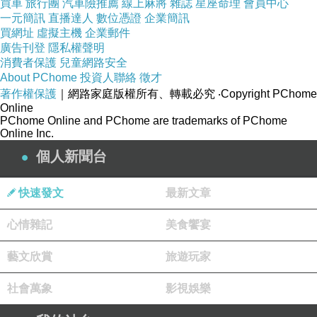
買車
旅行團
汽車險推薦
線上麻將
雜誌
星座命理
會員中心
一元簡訊
直播達人
數位憑證
企業簡訊
買網址
虛擬主機
企業郵件
廣告刊登
隱私權聲明
消費者保護
兒童網路安全
About PChome
投資人聯絡
徵才
著作權保護
｜網路家庭版權所有、轉載必究
‧Copyright PChome
Online
PChome Online and PChome are trademarks of PChome
Online Inc.
個人新聞台
快速發文
最新文章
心情雜記
美食饗宴
藝文欣賞
旅遊玩家
社會萬象
影視娛樂