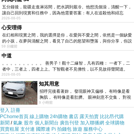
五分鐘後，龍疆走進淋浴間，把水調到最冷。他想洗個澡，清醒一下，
如果有興趣到這附近玩的，不妨可以看看喔！
讓自己回到現實和任務中，因為他需要答案：有人在追殺他和緋忘
2026-08-05
以下是 漢堡愛帕瑞恩公寓 (Aparion Apartments
心安理得
在幻相和現實之間，我的選擇是你，在愛與不愛之間，依然是一個缺愛
Hamburg) 的介紹 如果也跟我一樣喜歡不妨看看
的小孩，在夢與清醒之間，看見了自己的慾望和墮落，與你分享，你説
喔!
59 分鐘前
中道
PS.若您家裡有0~4歲的小朋友，
點我進入索取免
。。。。。。。。。。 善男子！觀十二緣智，凡有四種： 一者下，二
者中，三者上，四者上上。下智觀者不見佛性，以不見故得聲聞道。
費《迪士尼美語世界試用包》
2026-08-05
知其用意
↓↓↓限量特優價格按鈕↓↓↓
招呼完後看著妳， 發現眼神又偏移， 有時像是看
胸肌， 有時像是看肚臍。 眼神刻意不交集， 對視
9 小時前
視線不對齊， 讓我很難不
登入
註冊
PChome首頁
線上購物
24h購物
書店
露天拍賣
比比昂代購
新聞
/
氣象
股市
個人新聞台
廣告刊登
加入聯播網
全球購物
買賣租屋
支付連
國際連
Pi 拍錢包
旅遊
服務中心