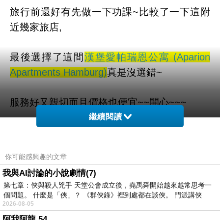
旅行前還好有先做一下功課~比較了一下這附
近幾家旅店,
最後選擇了這間
漢堡愛帕瑞恩公寓 (Aparion
Apartments Hamburg)
真是沒選錯~
服務好又親切而且價格也便宜~~開心~~~
繼續閱讀
而且聽說這邊是可以全世界訂房
你可能感興趣的文章
也太方便了吧！！不用在那邊找翻譯啦ＱＱ
我與AI討論的小說劇情(7)
第七章：俠與殺人兇手 天堂公會成立後，堯禹舜開始越來越常思考一
漢堡愛帕瑞恩公寓 (Aparion Apartments
個問題。 什麼是「俠」？ 《群俠錄》裡到處都在談俠。 門派講俠
2026-08-05
Hamburg) 的介紹在下面
阿我阿龍 54