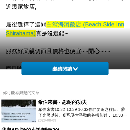
近幾家旅店,
最後選擇了這間
白濱海灘飯店 (Beach Side Inn
Shirahama)
真是沒選錯~
服務好又親切而且價格也便宜~~開心~~~
而且聽說這邊是可以全世界訂房
繼續閱讀
也太方便了吧！！不用在那邊找翻譯啦ＱＱ
你可能感興趣的文章
希伯來書 - 忍耐的功夫
白濱海灘飯店 (Beach Side Inn Shirahama) 的介
希伯來書10:32-10:39 10:32你們要追念往日、蒙
紹在下面
了光照以後、所忍受大爭戰的各樣苦難． 10:33一
2026-08-09
面被毀謗、遭患難、成了戲景、叫眾人
如果有興趣到這附近玩的，不妨可以看看喔！