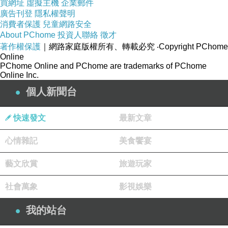
買網址
虛擬主機
企業郵件
廣告刊登
隱私權聲明
消費者保護
兒童網路安全
About PChome
投資人聯絡
徵才
著作權保護
｜網路家庭版權所有、轉載必究
‧Copyright PChome
Online
PChome Online and PChome are trademarks of PChome
Online Inc.
個人新聞台
快速發文
最新文章
心情雜記
美食饗宴
藝文欣賞
旅遊玩家
社會萬象
影視娛樂
我的站台