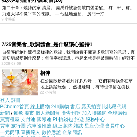
我與AI討論的小說劇情(20)
第二十章：燒掉的家 清晨。 堯禹舜被急促敲門聲驚醒。 砰、砰、砰。
力道大得不像平常的陳靜。 — 他猛地坐起。 房門一打
以下是 白濱海灘飯店 (Beach Side Inn
9 小時前
Shirahama) 的介紹 如果也跟我一樣喜歡不妨看
看喔!
7/25音樂會_歌詞體會_是什麼讓心堅持1
自從導師創作流行樂旋律的歌後，我開始看不懂更多歌詞寫的意思，真
PS.若您家裡有0~4歲的小朋友，
點我進入索取免
真切切感受到什麼是：每個字都認識，串起來就是抓破頭時間！絕對不
費《迪士尼美語世界試用包》
2026-08-09
相伴
在公園散步常看到許多八哥 ， 它們有時候會在草
↓↓↓限量特優價格按鈕↓↓↓
地上跳躍玩耍 ， 然後飛翔 ，有時也停留在樹枝
22 小時前
上，它們身軀是咖啡色的，鳥喙是黃色
登入
註冊
PChome首頁
線上購物
24h購物
書店
露天拍賣
比比昂代購
新聞
/
氣象
股市
個人新聞台
廣告刊登
加入聯播網
全球購物
買賣租屋
支付連
國際連
Pi 拍錢包
旅遊
服務中心
買車
旅行團
汽車險推薦
線上麻將
雜誌
星座命理
會員中心
一元簡訊
直播達人
數位憑證
企業簡訊