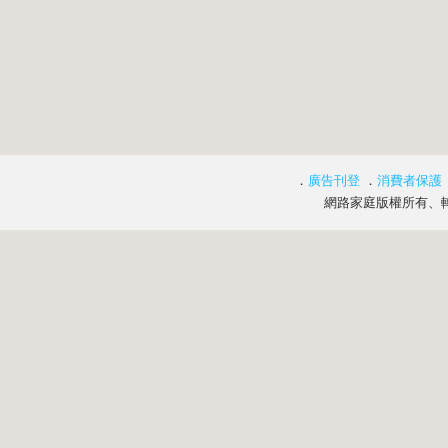
．
廣告刊登
．
消費者保護
網路家庭版權所有、轉載必究 