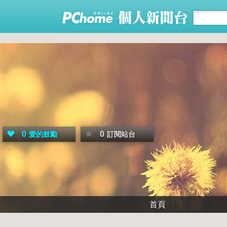
0
0
愛的鼓勵
訂閱站台
首頁