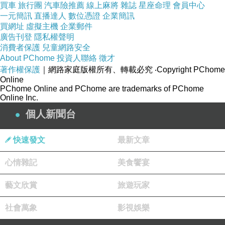
買車
旅行團
汽車險推薦
線上麻將
雜誌
星座命理
會員中心
一元簡訊
直播達人
數位憑證
企業簡訊
買網址
虛擬主機
企業郵件
廣告刊登
隱私權聲明
【Lisanza King Polo 】牛皮壓紋兩用水餃包
消費者保護
兒童網路安全
About PChome
投資人聯絡
徵才
著作權保護
｜網路家庭版權所有、轉載必究
‧Copyright PChome
商品網址:
Online
PChome Online and PChome are trademarks of PChome
Online Inc.
個人新聞台
商品簡述
:
快速發文
最新文章
◎＆amp;嚴選高品質牛皮製造＆#33;
心情雜記
美食饗宴
◎＆amp;個性皮紋,時尚大方
◎＆amp;典雅的造型十分具都會感
藝文欣賞
旅遊玩家
社會萬象
影視娛樂