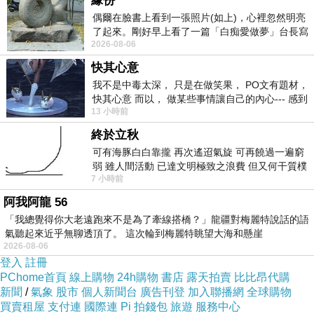
緣份
請詳細看下面喔
偶爾在臉書上看到一張照片(如上)，心裡忽然明亮
了起來。剛好早上看了一篇「白痴愛做夢」台長寫
2026-08-06
的貼文，在回顧年輕時瘋狂愛上
快其心意
我不是中毒太深， 只是在做笑果， PO文有題材，
快其心意 而以， 做某些事情讓自己的內心--- 感到
13 小時前
愉快。
終於立秋
可有海豚白白靠攏 再次遙迢氣旋 可再饒過一遍窮
弱 雖人間活動 已達文明極致之浪費 但又何干質樸
7 小時前
者 只能白白陪葬
阿我阿龍 56
「我總覺得你大老遠跑來不是為了牽線搭橋？」龍疆對梅麗特說話的語
氣聽起來近乎無聊透頂了。 這次輪到梅麗特眺望大海和懸崖
2026-08-06
登入
註冊
PChome首頁
線上購物
24h購物
書店
露天拍賣
比比昂代購
新聞
/
氣象
股市
個人新聞台
廣告刊登
加入聯播網
全球購物
買賣租屋
支付連
國際連
Pi 拍錢包
旅遊
服務中心