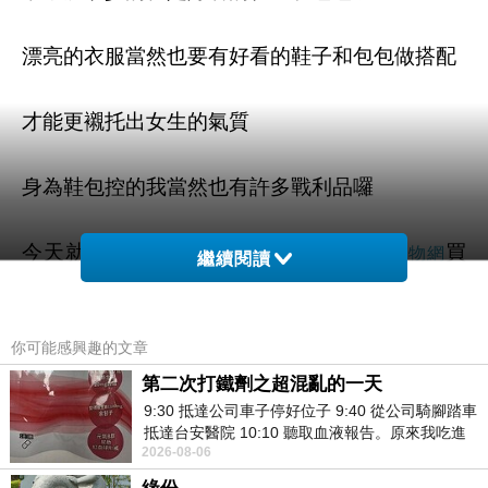
漂亮的衣服當然也要有好看的鞋子和包包做搭配
才能更襯托出女生的氣質
身為鞋包控的我當然也有許多戰利品囉
今天就要來推薦我不久前在
買
ETMALL東森購物網
繼續閱讀
的
【Lisanza King Polo 】牛皮壓紋兩用水餃包
你可能感興趣的文章
在網路上也
【Lisanza King Polo 】牛皮壓紋兩用水餃包
第二次打鐵劑之超混亂的一天
是超多人推的
9:30 抵達公司車子停好位子 9:40 從公司騎腳踏車
抵達台安醫院 10:10 聽取血液報告。原來我吃進
至於為什麼那麼多人推
2026-08-06
去的 B12 彌可保並非沒有吸收而是超