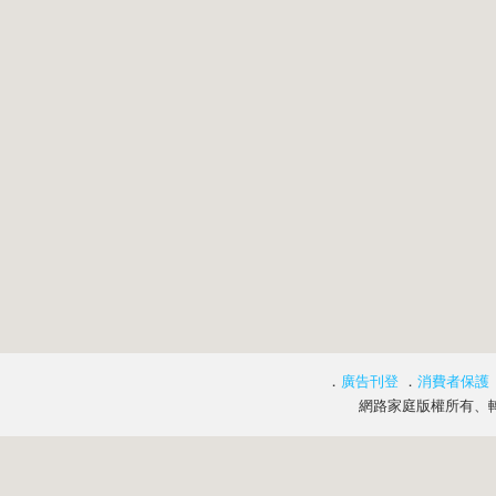
．
廣告刊登
．
消費者保護
網路家庭版權所有、轉載必究 