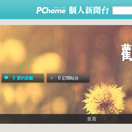
0
0
愛的鼓勵
訂閱站台
首頁