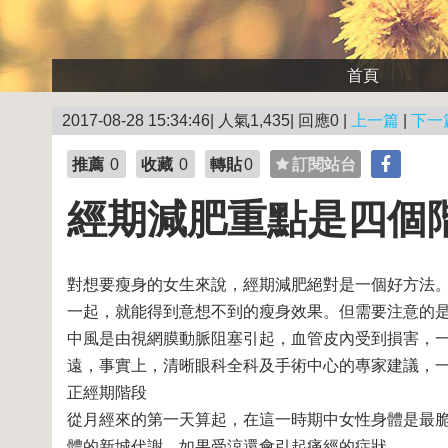
首頁
2017-08-28 15:34:46| 人氣1,435| 回應0 |
上一篇
|
下一
推薦
0
收藏
0
轉貼
0
訂閱站台
經期減肥重點是四個
對想要瘦身的
女生來說，經期減肥絕對是一個好方法
一起，就能得到意想不到的瘦身效果。但需要注意的
中風
是由視網膜動脈阻塞引起，血管皮內受到損害，
遠，事實上，清晰眼科全科及手術中心的專家建議，
正經期階段
從月經來的第一天算起，在這一時期中女性身體是最
體的新城代謝，如果受涼還會引起痛經的症狀。