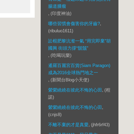
腸道腫瘤
, (印度神油)
哪些習慣會傷害你的牙齒?
,
(ribuluo1611)
訟棍肥黎沆瀣一氣 “用完即棄”胡
國興 街頭力撐“鬍鬚”
, (吃喝玩樂)
暹羅百麗宮百貨(Siam Paragon)
成為2016全球熱門地之一
, (新聞台Blog小天使)
縈縈繞繞在彼此不悔的心田
, (程
諾)
縈縈繞繞在彼此不悔的心田
,
(cnjs8)
不離不棄的才是真愛
, (jhfr6rf43)