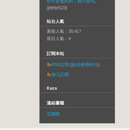
你不是最好的，我只愛你
,
(jhfr6rf123)
站台人氣
累積人氣：
30,417
當日人氣：
4
訂閱本站
RSS訂閱
(
如何使用RSS
)
加入訂閱
Kaza
連結書籤
互聯吧