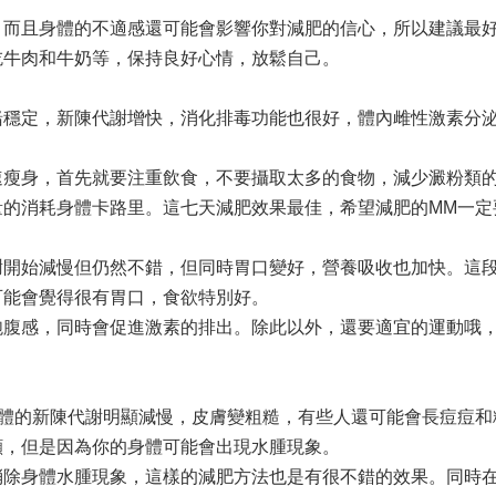
，而且身體的不適感還可能會影響你對減肥的信心，所以建議最
吃牛肉和牛奶等，保持良好心情，放鬆自己。
緒穩定，新陳代謝增快，消化排毒功能也很好，體內雌性激素分
速瘦身，首先就要注重飲食，不要攝取太多的食物，減少澱粉類
量的消耗身體卡路里。這七天減肥效果最佳，希望減肥的MM一定
謝開始減慢但仍然不錯，但同時胃口變好，營養吸收也加快。這
可能會覺得很有胃口，食欲特別好。
飽腹感，同時會促進激素的排出。除此以外，還要適宜的運動哦
人體的新陳代謝明顯減慢，皮膚變粗糙，有些人還可能會長痘痘和
顯，但是因為你的身體可能會出現水腫現象。
消除身體水腫現象，這樣的減肥方法也是有很不錯的效果。同時