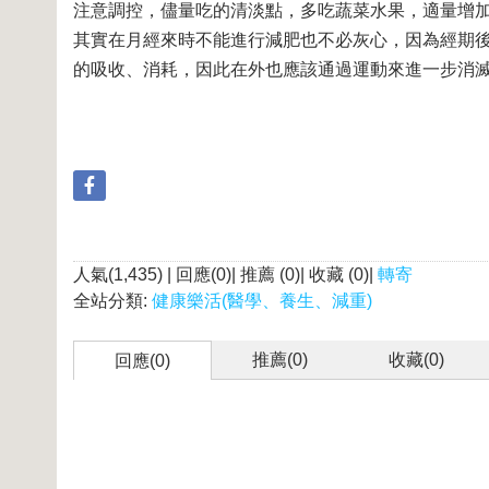
注意調控，儘量吃的清淡點，多吃蔬菜水果，適量增
其實在月經來時不能進行減肥也不必灰心，因為經期
的吸收、消耗，因此在外也應該通過運動來進一步消
人氣(1,435) | 回應(0)| 推薦 (
0
)| 收藏 (
0
)|
轉寄
全站分類:
健康樂活(醫學、養生、減重)
推薦(
0
)
收藏(
0
)
回應(0)