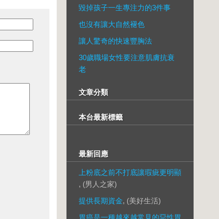
毀掉孩子一生專注力的3件事
也沒有讓大自然褪色
讓人驚奇的快速豐胸法
30歲職場女性要注意肌膚抗衰
老
文章分類
本台最新標籤
最新回應
上粉底之前不打底讓瑕疵更明顯
, (男人之家)
提供長期資金
, (美好生活)
胃癌是一種越來越常見的惡性胃