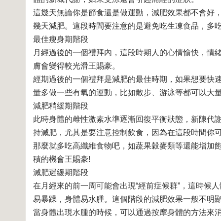
這幾天無論你是節食還是做運動，減肥效果都不會好
幾天減肥。這段時間要注意的是避免吃生凍食品，多
最佳瘦身期階段
月經過後的一個禮拜內，這段時期人的心情愉快，情
膚會變得較光滑
王賜豪
。
經期過後的一個禮拜是減肥的最佳時期，如果想要快
量多做一些有氧的運動，比如散步、游泳等都可以大
減肥稍緩期階段
此時身體的雌性激素水準逐漸回復平衡狀態，新陳代
持減肥，尤其是要注意控制飲食，因為在這段時間你
那麼就多吃高纖維食物吧，如蔬果穀麥類等還能增加
積的機會
王賜豪
!
減肥遲緩期階段
在月經來的前一周可能會出現“經前症候群”，這時候
易暴躁，身體易水腫。這個階段的減肥效果一般不明
當身體出現水腫的時候，可以通過按摩身體的方法來