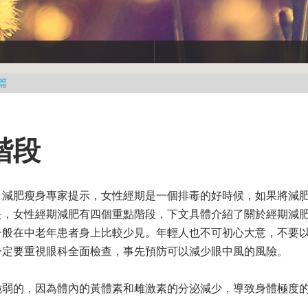
篇
階段
。減肥瘦身專家提示，女性經期是一個排毒的好時候，如果將減
是，女性經期減肥有四個重點階段，下文具體介紹了關於經期減
一般在中老年患者身上比較少見。年輕人也不可初心大意，不要
一定要重視眼科全面檢查，事先預防可以減少眼中風的風險。
脆弱的，因為體內的黃體素和雌激素的分泌減少，導致身體極度