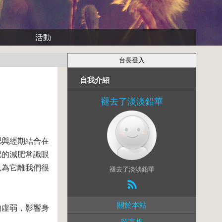
活動
自我介紹
褪去了淡淡鉛華
肥與經期結合在
肥的減肥常識
眼
以為它離我們很
褪去了淡淡鉛華
關於本站
的虛弱，影響身
留言板