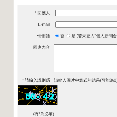
* 回應人：
E-mail：
悄悄話：
否
是 (若未登入"個人新聞台
回應內容：
* 請輸入識別碼：
請輸入圖片中算式的結果(可能為0
(有*為必填)