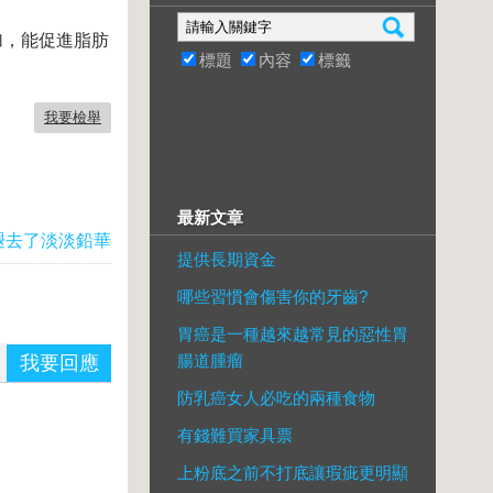
加，能促進脂肪
標題
內容
標籤
我要檢舉
最新文章
褪去了淡淡鉛華
提供長期資金
哪些習慣會傷害你的牙齒?
胃癌是一種越來越常見的惡性胃
腸道腫瘤
我要回應
防乳癌女人必吃的兩種食物
有錢難買家具票
上粉底之前不打底讓瑕疵更明顯