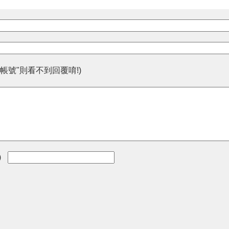
帳號"則看不到回覆唷!)
)