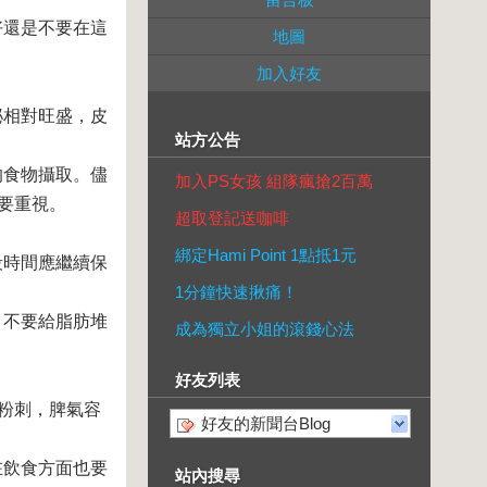
好還是不要在這
地圖
加入好友
泌相對旺盛，皮
站方公告
的食物攝取。儘
加入PS女孩 組隊瘋搶2百萬
要重視。
超取登記送咖啡
綁定Hami Point 1點抵1元
段時間應繼續保
1分鐘快速揪痛！
，不要給脂肪堆
成為獨立小姐的滾錢心法
好友列表
粉刺，脾氣容
好友的新聞台Blog
在飲食方面也要
站內搜尋