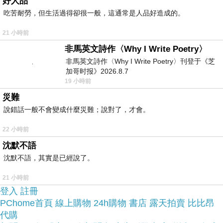
好人品
吃苦耐勞，但生活過得卻很一般，這通常是人品好造成的。
於是我參考了其他網友【Hello Kitty】創意頸枕 午
21 小時前
安枕 腰枕 小抱枕 多用款(三麗鷗正版授權)的推薦開
非馬英文詩作〈Why I Write Poetry〉
箱文及心得分享!
非馬英文詩作〈Why I Write Poetry〉刊登于《芝
加哥时报》2026.8.7
19 小時前
上網找了很多【Hello Kitty】創意頸枕 午安枕 腰枕
災難
小抱枕 多用款(三麗鷗正版授權)評論跟比價的結
說錯話一般不會變成什麼災難；說對了，才會。
果，還有哪裡買最便宜划算，發現它真的很不錯!!
22 小時前
沈默不語
品質有保障又有七天鑑
而且在網路上購買，
沈默不語，其實是已經說了。
賞期，不滿意可以退貨也不用擔心買
21 小時前
貴!
登入
註冊
PChome首頁
線上購物
24h購物
書店
露天拍賣
比比昂
服務這麼優，當然在網路購物最好啦~~
你一定要來
代購