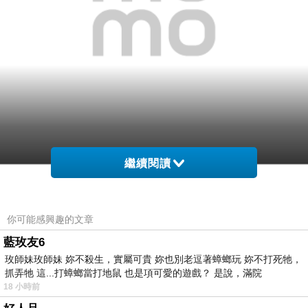
繼續閱讀
網購經驗10多年的我在想【Hello Kitty】創意頸枕
午安枕 腰枕 小抱枕 多用款(三麗鷗正版授權)在網路
你可能感興趣的文章
上買應該會比較便宜，
藍玫友6
玫師妹玫師妹 妳不殺生，實屬可貴 妳也別老逗著蟑螂玩 妳不打死牠，
而且24小時都能買，上網慢慢挑選，不用等店家開
抓弄牠 這...打蟑螂當打地鼠 也是項可愛的遊戲？ 是說，滿院
這麼方便當然選擇在
門也不用看店員臉色，
18 小時前
網路上購買~~