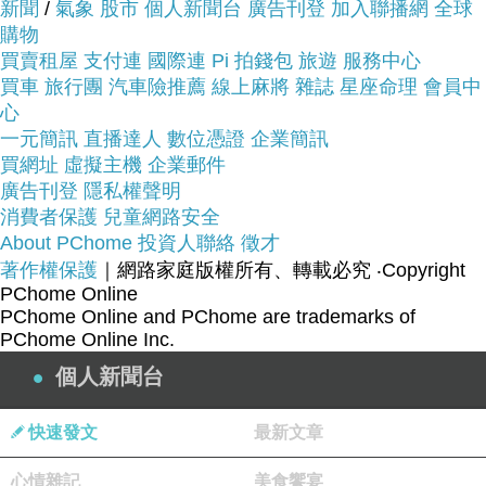
新聞
/
氣象
股市
個人新聞台
廣告刊登
加入聯播網
全球
看看【Hello Kitty】創意頸枕 午安枕 腰枕 小抱枕
購物
多用款(三麗鷗正版授權)~~
買賣租屋
支付連
國際連
Pi 拍錢包
旅遊
服務中心
買車
旅行團
汽車險推薦
線上麻將
雜誌
星座命理
會員中
商品網址:
心
一元簡訊
直播達人
數位憑證
企業簡訊
買網址
虛擬主機
企業郵件
廣告刊登
隱私權聲明
消費者保護
兒童網路安全
About PChome
投資人聯絡
徵才
著作權保護
｜網路家庭版權所有、轉載必究
‧Copyright
PChome Online
品號：3312839
PChome Online and PChome are trademarks of
PChome Online Inc.
個人新聞台
質地細緻觸感柔順
快速發文
最新文章
上班辦公、出國旅遊必備
午安枕 頸枕 小抱枕 小靠枕
心情雜記
美食饗宴