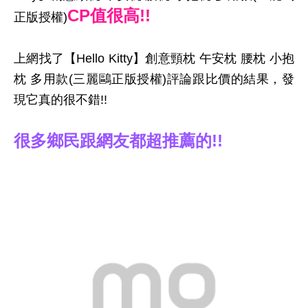
CP值很高!!
正版授權)
上網找了【Hello Kitty】創意頸枕 午安枕 腰枕 小抱
枕 多用款(三麗鷗正版授權)評論跟比價的結果，發
現它真的很不錯!!
很多鄉民跟網友都超推薦的!!