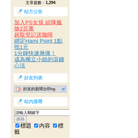
文章篇數：
1,294
站方公告
加入PS女孩 組隊瘋
搶2百萬
超取登記送咖啡
綁定Hami Point 1點
抵1元
1分鐘快速揪痛！
成為獨立小姐的滾錢
心法
好友列表
好友的新聞台Blog
站內搜尋
標題
內容
標
籤