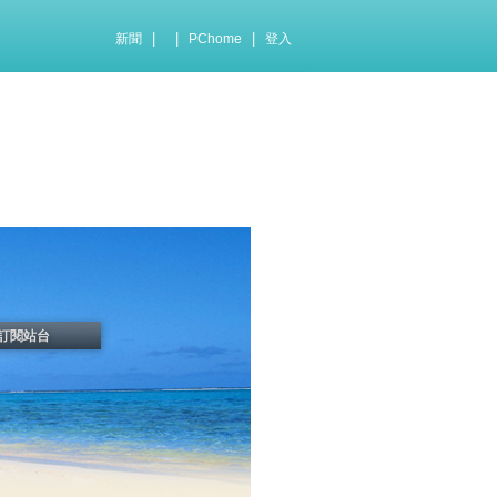
|
|
|
新聞
PChome
登入
訂閱站台