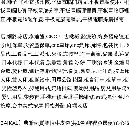
服,褲子,平板電腦比較,平板電腦開箱文,平板電腦使用心得
板電腦比價,平板電腦分享,平板電腦哪裡買,平板電腦哪裡
宜,平板電腦週年慶,平板電腦電腦展,平板電腦採購指南
店,網路花店,泰迪熊,CNC,中古機械,醫療險,終身醫療險,
,分紅保單,投資型保單,cnc車床,cnc銑床,麻將,包裝代工,
品代工,食品代工,派報,夾報,靠腰墊,汽車窗簾,隔熱膜,遮
,日本代標,日本代購,旗魚鬆,魚鬆,冰餅,三明治冰餅,金爐,
金爐,焚化爐,進銷存,軟體設計,腳臭,易夏貼,止汗劑,按摩床
人床,雙人床,租腳踏車,田尾公路花園,租自行車,租單車,租
,男性塑身衣,嬰兒用品,奶瓶推薦,嬰幼兒用品,嬰兒用品購
,嬰兒用品,學步鞋,手機維修,台北手機維修,泰式按摩,台北
按摩,台中泰式按摩,拇指外翻,麻糬老店
BAIKAL】典雅氣質雙拉牛皮包(共1色)哪裡買最便宜.心