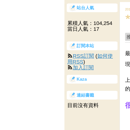
站台人氣
20
累積人氣：
104,254
當日人氣：
17
訂閱本站
最
RSS訂閱
(
如何使
用RSS
)
現
加入訂閱
Kaza
上
的
連結書籤
目前沒有資料