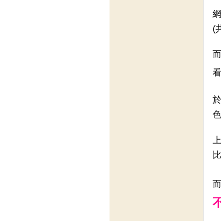
網
(
於
色
上