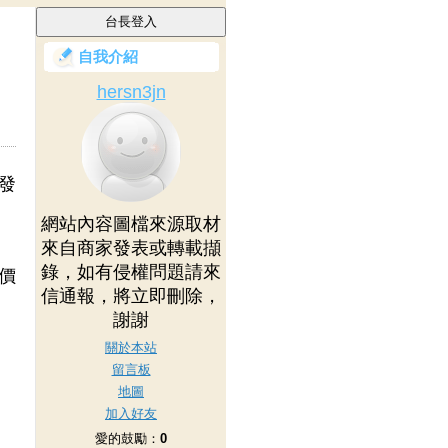
自我介紹
hersn3jn
，發
網站內容圖檔來源取材
來自商家發表或轉載擷
錄，如有侵權問題請來
比價
信通報，將立即刪除，
謝謝
關於本站
留言板
地圖
加入好友
愛的鼓勵：
0