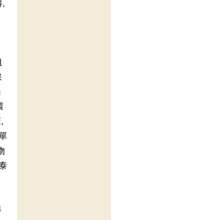
,
租
保
陽
環
,
單
物
泰
得