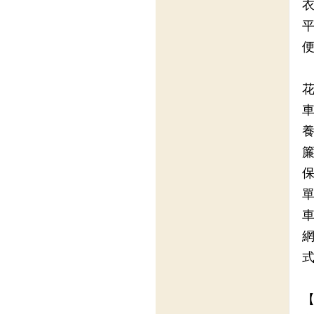
衣
平
便
花
車
養
簾
保
單
車
網
式
【