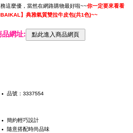
服務這麼優，當然在網路購物最好啦~~
你一定要來看看
BAIKAL】典雅氣質雙拉牛皮包(共1色)~~
商品網址:
品號：3337554
簡約輕巧設計
隨意搭配時尚品味