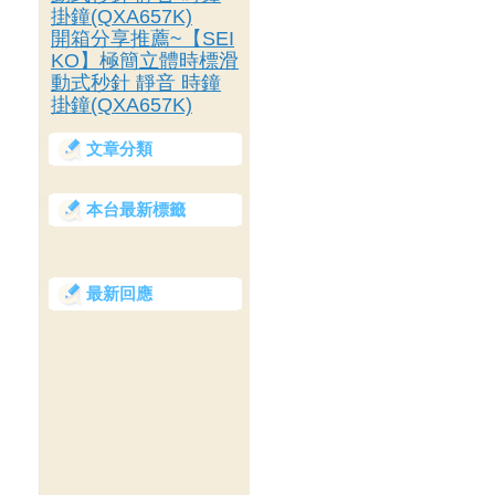
掛鐘(QXA657K)
開箱分享推薦~【SEI
KO】極簡立體時標滑
動式秒針 靜音 時鐘
掛鐘(QXA657K)
文章分類
本台最新標籤
最新回應