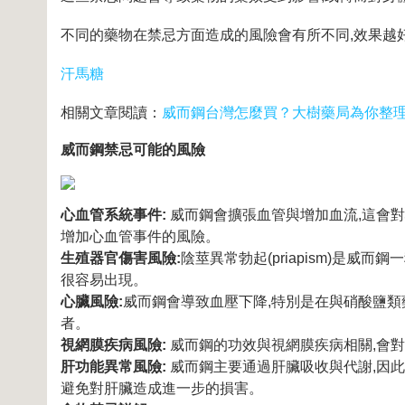
不同的藥物在禁忌方面造成的風險會有所不同,效果越
汗馬糖
相關文章閱讀：
威而鋼台灣怎麼買？大樹藥局為你整
威而鋼禁忌可能的風險
心血管系統事件:
威而鋼會擴張血管與增加血流,這會
增加心血管事件的風險。
生殖器官傷害風險:
陰莖異常勃起(priapism)是
很容易出現。
心臟風險:
威而鋼會導致血壓下降,特別是在與硝酸鹽類
者。
視網膜疾病風險:
威而鋼的功效與視網膜疾病相關,會對
肝功能異常風險:
威而鋼主要通過肝臟吸收與代謝,因此
避免對肝臟造成進一步的損害。