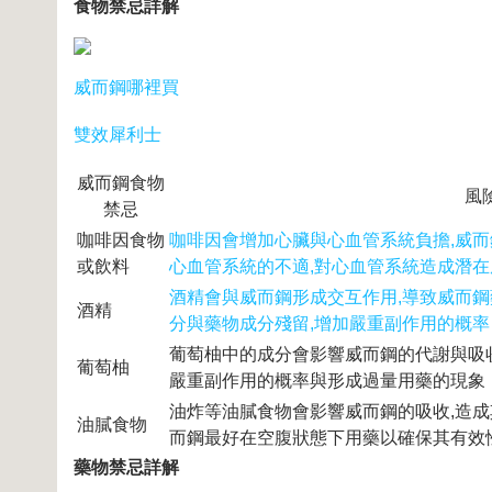
食物禁忌詳解
威而鋼哪裡買
雙效犀利士
威而鋼食物
風
禁忌
咖啡因食物
咖啡因會增加心臟與心血管系統負擔,威而
或飲料
心血管系統的不適,對心血管系統造成潛在
酒精會與威而鋼形成交互作用,導致威而鋼
酒精
分與藥物成分殘留,增加嚴重副作用的概率
葡萄柚中的成分會影響威而鋼的代謝與吸收
葡萄柚
嚴重副作用的概率與形成過量用藥的現象
油炸等油膩食物會影響威而鋼的吸收,造成
油膩食物
而鋼最好在空腹狀態下用藥以確保其有效
藥物禁忌詳解