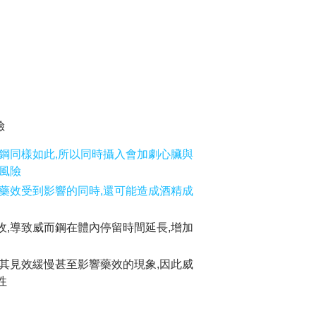
險
鋼同樣如此,所以同時攝入會加劇心臟與
風險
藥效受到影響的同時,還可能造成酒精成
,導致威而鋼在體內停留時間延長,增加
其見效緩慢甚至影響藥效的現象,因此威
性