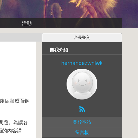
活動
自我介紹
hernandezwnlwk
對陽/痿症狀威而鋼
關於本站
問題。為讓各
面的內容講
留言板