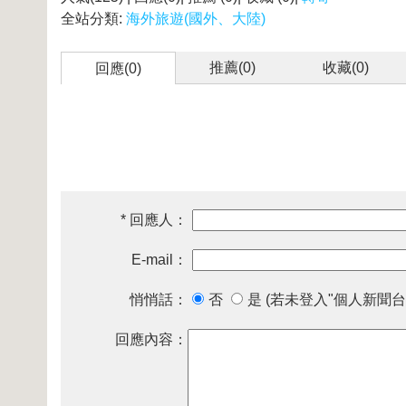
全站分類:
海外旅遊(國外、大陸)
推薦(
0
)
收藏(
0
)
回應(0)
* 回應人：
E-mail：
悄悄話：
否
是 (若未登入"個人新聞台
回應內容：