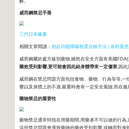
解。
威而鋼禁忌手冊
三代日本藤素
相關文章閱讀：
勃起功能障礙程度自檢方法 | 各程度
威而鋼屬於處方級別藥物,雖然在安全方面有美國FDA(
藥效受到影響,更可能會因此給身體帶來一定傷害
,因
威而鋼在禁忌問題方面包括食物、藥物、行為等等,一
響以及身體上的不適,嚴重時會有一定安全風險;而在
藥物禁忌的重要性
藥物禁忌通常特指在用藥期間,用藥者不可以做的行為,
這些禁忌問題會導致藥物的藥效受到影響,或轉而對身