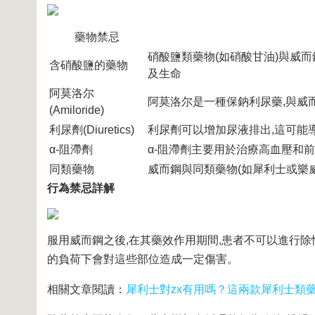
藥物禁忌
硝酸鹽類藥物(如硝酸甘油)與威
含硝酸鹽的藥物
及生命
阿莫洛尔
阿莫洛尔是一種保鈉利尿藥,與威
(Amiloride)
利尿劑(Diuretics)
利尿劑可以增加尿液排出,這可能
α-阻滯劑
α-阻滯劑主要用於治療高血壓和前
同類藥物
威而鋼與同類藥物(如犀利士或樂
行為禁忌詳解
服用威而鋼之後,在其藥效作用期間,患者不可以進行除
的負荷下會對這些部位造成一定傷害。
相關文章閱讀：
犀利士對zx有用嗎？這兩款犀利士類