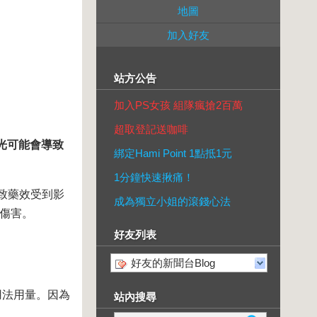
地圖
加入好友
站方公告
加入PS女孩 組隊瘋搶2百萬
超取登記送咖啡
光可能會導致
綁定Hami Point 1點抵1元
1分鐘快速揪痛！
致藥效受到影
成為獨立小姐的滾錢心法
的傷害。
好友列表
好友的新聞台Blog
用法用量。因為
站內搜尋