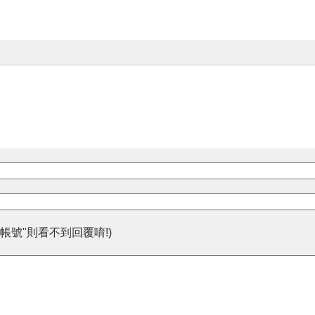
帳號"則看不到回覆唷!)