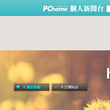
0
0
愛的鼓勵
訂閱站台