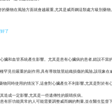
好的藥物在風險方面就會越嚴重,尤其是威而鋼這類處方級別藥物
理好了
對心臟和血管系統產生影響。尤其是患有心臟病的患者,錯誤不當
威而鋼一種罕見但嚴重的副作用,具有導致陰莖組織損傷的風險,該現象
藥物同時使用的情況下,這會對心臟產生不利影響,尤其是對於有
其造成一定影響,尤其是一些遺傳性的眼睛疾病。
患有肝功能異常的人可能需要調整威而鋼的劑量,並在醫生監督下