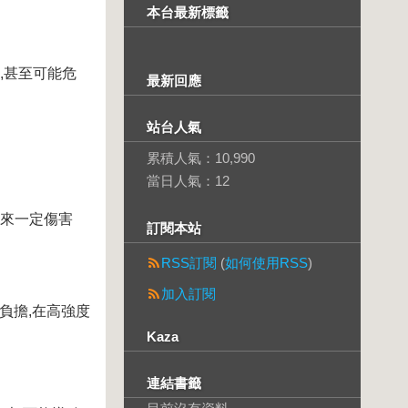
本台最新標籤
,甚至可能危
最新回應
站台人氣
累積人氣：
10,990
當日人氣：
12
帶來一定傷害
訂閱本站
RSS訂閱
(
如何使用RSS
)
加入訂閱
負擔,在高強度
Kaza
連結書籤