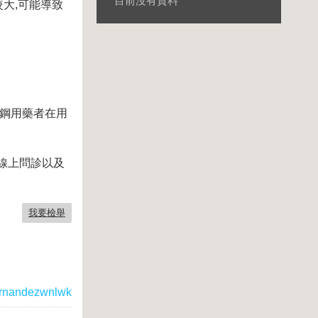
目前沒有資料
大,可能導致
而鋼用藥者在用
線上問診以及
我要檢舉
rnandezwnlwk