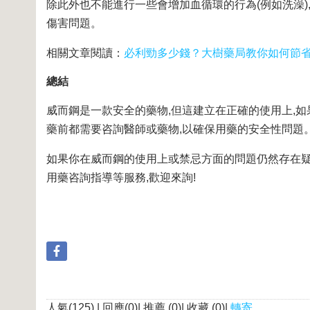
除此外也不能進行一些會增加血循環的行為(例如洗澡)
傷害問題。
相關文章閱讀：
必利勁多少錢？大樹藥局教你如何節
總結
威而鋼是一款安全的藥物,但這建立在正確的使用上,
藥前都需要咨詢醫師或藥物,以確保用藥的安全性問題
如果你在威而鋼的使用上或禁忌方面的問題仍然存在疑
用藥咨詢指導等服務,歡迎來詢!
人氣(125) | 回應(0)| 推薦 (
0
)| 收藏 (
0
)|
轉寄