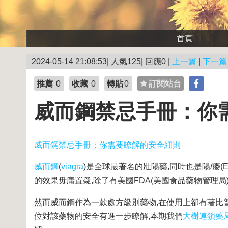
首頁
2024-05-14 21:08:53| 人氣125| 回應0 |
上一篇
|
下一篇
推薦
0
收藏
0
轉貼
0
訂閱站台
威而鋼禁忌手冊：你
威而鋼禁忌手冊：你需要瞭解的安全細則
威而鋼
(
viagra
)是全球最著名的壯陽藥,同時也是陽/痿(ED)全
的效果毋庸置疑,除了有美國FDA(美國食品藥物管理
然而威而鋼作為一款處方級別藥物,在使用上卻有著比
位對該藥物的安全有進一步瞭解,本期我們
大樹連鎖藥