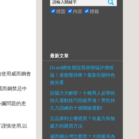
標題
內容
標籤
。
最新文章
Dcard網友都說我弟很猛評價很
的使用威而鋼會
猛！連都覺得棒？最新壯陽特色
搶先看
在威而鋼禁忌中
壯陽力大解密！十種男人必學的
持久運動技巧拒絕早洩！男性持
心臟問題的患
久力訓練的十個關鍵運動!
正品犀利士哪裡買？有處方和無
謹慎使用,以
處方的購買方法
威而鋼台灣怎麼買？大樹藥局為